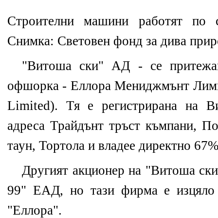
Строителни машини работят по 
Снимка: Световен фонд за дива при
"Витоша ски" АД - се притежа
офшорка - Еллора Мениджмънт Лими
Limited). Тя е регистрирана на 
адреса Трайдънт тръст къмпани, По
таун, Тортола и владее директно 67%
Другият акционер на "Витоша ски
99" EАД, но тази фирма е изцяло
"Еллора".