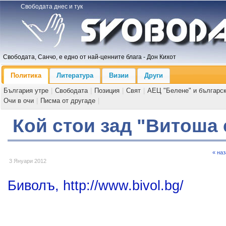
Свободата днес и тук
Свободата, Санчо, е едно от най-ценните блага - Дон Кихот
Политика
Литература
Визии
Други
България утре
|
Свободата
|
Позиция
|
Свят
|
АЕЦ "Белене" и българс
Очи в очи
|
Писма от другаде
|
Кой стои зад "Витоша 
« на
3 Януари 2012
Биволъ, http://www.bivol.bg/