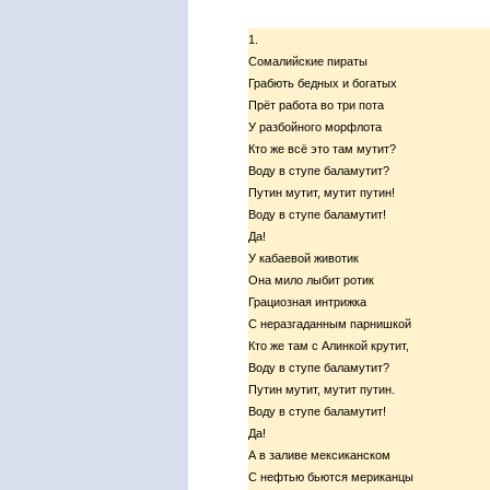
1.
Сомалийские пираты
Грабють бедных и богатых
Прёт работа во три пота
У разбойного морфлота
Кто же всё это там мутит?
Воду в ступе баламутит?
Путин мутит, мутит путин!
Воду в ступе баламутит!
Да!
У кабаевой животик
Она мило лыбит ротик
Грациозная интрижка
С неразгаданным парнишкой
Кто же там с Алинкой крутит,
Воду в ступе баламутит?
Путин мутит, мутит путин.
Воду в ступе баламутит!
Да!
А в заливе мексиканском
С нефтью бьются мериканцы