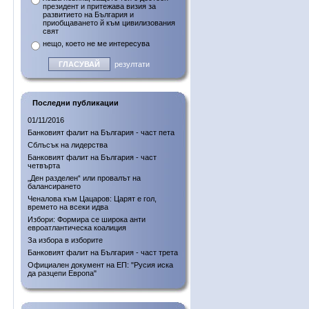
президент и притежава визия за
развитието на България и
приобщаването й към цивилизования
свят
нещо, което не ме интересува
резултати
Последни публикации
01/11/2016
Банковият фалит на България - част пета
Сблъсък на лидерства
Банковият фалит на България - част
четвърта
„Ден разделен“ или провалът на
балансирането
Ченалова към Цацаров: Царят е гол,
времето на всеки идва
Избори: Формира се широка анти
евроатлантическа коалиция
За избора в изборите
Банковият фалит на България - част трета
Официален документ на ЕП: "Русия иска
да разцепи Европа"