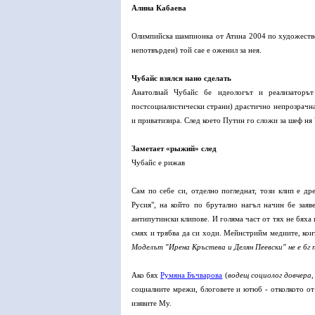
Алина Кабаева
Олимпийска шампионка от Атина 2004 по художествен
непотвърден) той сае е оженил за нея.
Чубайс взялся нано сделать
Анатолиай Чубайс бе идеологът и реализаторът
постсоциалистически страни) драстично непрозрачна
и приватизира. След което Путин го сложи за шеф ня
Заметает «рыжий» след
Чубайс е рижав
Сам по себе си, отделно погледнат, този клип е др
Русия", на който по брутално нагъл начин бе зая
антипутински клипове. И голяма част от тях не бяха
смях и трябва да си ходи. Мейнстрийм медиите, коит
Моделът "Ирена Кръстева и Делян Пеевски" не е бг
Ако бях
Румяна Бъчварова
(
водещ социолог довчера,
социалните мрежи, блоговете и ютюб - отколкото о
изявите Му.