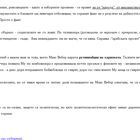
ние, революциите - както и изборните промени - се правят
не от "народа", от мнозинствот
омунистите и близките им левичари отбелязвам, че горният факт не е резултат на дейността 
Просто е факт.
, сбърках
- социолозите не го ловят. По телевизора (
руснаците го наричат с прекрасна, 
вестницитие - също. Ама невиждането им не значи, че ги няма. Справка -"арабската пролет"
тюб е важен знак за това, което Макс Вебер нарича
рутинизdция на харизмата
. Тълпите ве
чера появата Му по зомбовизора е предизвиквала почти оргазъм у феновете му - независи
и - а днес дори вчерашните бойкоблизци се гаврят, дори със смислените Му неща се гаврят.
ологията, но от някое време се питам: дали познаването на Макс Вебер означава, че си 
 са по-силни, защото са политически, но като политтехнологически ефект нямат директе
 горния:
 със субтитри)