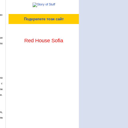
но
Подкрепете този сайт
ки
Red House Sofia
ти
на
 с
за
и.
к,
тв