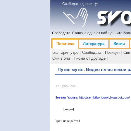
Свободата днес и тук
Свободата, Санчо, е едно от най-ценните блага
Политика
Литература
Визии
България утре
|
Свободата
|
Позиция
|
Свя
Очи в очи
|
Писма от другаде
|
Путин мутит. Видео плюс некои 
4 Януари 2012
Невена Гюрова, http://semkiibonbonki.blogspot.com/
[видео]
[край на видеото]