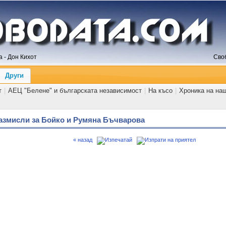
 - Дон Кихот
Сво
Други
т
|
АЕЦ "Белене" и българската независимост
|
На късо
|
Хроника на на
размисли за Бойко и Румяна Бъчварова
« назад