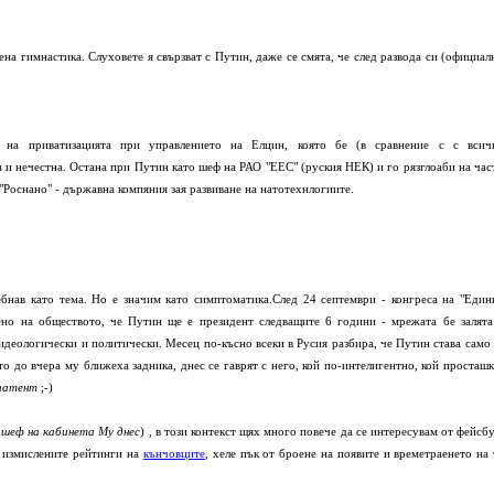
а гимнастика. Слуховете я свързват с Путин, даже се смята, че след развода си (официал
 на приватизацията при управлението на Елцин, която бе (в сравнение с с всич
 и нечестна. Остана при Путин като шеф на РАО "ЕЕС" (руския НЕК) и го рязглоаби на час
 "Роснано" - държавна компяния зая развиване на натотехнлогиите.
ебнав като тема. Но е значим като симптоматика.След 24 септември - конгреса на "Един
вено на обществото, че Путин ще е президент следващите 6 години - мрежата бе залята
 идеологически и политически. Месец по-късно всеки в Русия разбира, че Путин става само 
о до вчера му ближеха задника, днес се гаврят с него, кой по-интелигентно, кой просташк
 патент
;-)
 шеф на кабинета Му днес
) , в този контекст щях много повече да се интересувам от фейсбу
т измислените рейтинги на
кънчовците
, хеле пък от броене на появите и времетраенето на 