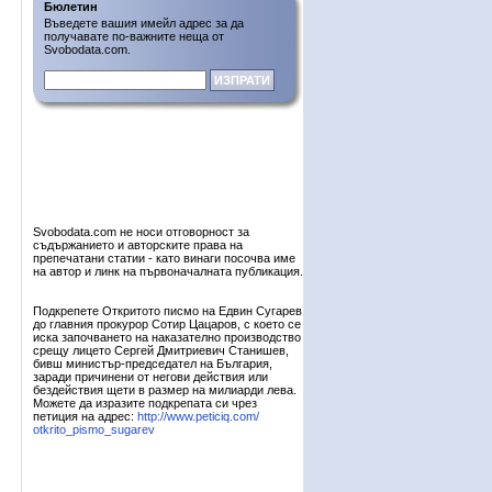
Бюлетин
Въведете вашия имейл адрес за да
получавате по-важните неща от
Svobodata.com.
Svobodata.com не носи отговорност за
съдържанието и авторските права на
препечатани статии - като винаги посочва име
на автор и линк на първоначалната публикация.
Подкрепете Откритото писмо на Едвин Сугарев
до главния прокурор Сотир Цацаров, с което се
иска започването на наказателно производство
срещу лицето Сергей Дмитриевич Станишев,
бивш министър-председател на България,
заради причинени от негови действия или
бездействия щети в размер на милиарди лева.
Можете да изразите подкрепата си чрез
петиция на адрес:
http://www.peticiq.com/
otkrito_pismo_sugarev