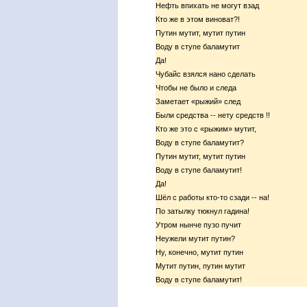
Нефть впихать не могут взад
Кто же в этом виноват?!
Путин мутит, мутит путин
Воду в ступе баламутит
Да!
Чубайс взялся нано сделать
Чтобы не было и следа
Заметает «рыжий» след
Были средства -- нету средств !!
Кто же это с «рыжим» мутит,
Воду в ступе баламутит?
Путин мутит, мутит путин
Воду в ступе баламутит!
Да!
Шёл с работы кто-то сзади -- на!
По затылку тюкнул гадина!
Утром нынче пузо пучит
Неужели мутит путин?
Ну, конечно, мутит путин
Мутит путин, путин мутит
Воду в ступе баламутит!