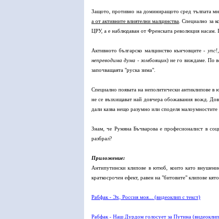
Защото, противно на доминиращото сред тълпата мне
а от активните влиятелни малцинства
. Специално за к
ЦРУ, а е наблюдаван от Френската революция насам. 
Активното българско малцинство кънчовците -
упс!
непреводима дума -
зомбоящик
) не го виждаме. По 
започващаята "руска зима".
Специално появата на неполитически антиклипове в ю
не се възхищават най довчера обожавания вожд. Дов
дали казва нещо разумно или споделя малоумностите с
Знам, че Румяна Бъчварова е професионалист в соци
разбрал?
Приложение:
Антипутински клипове в ютюб, които като внушение
краткосрочен ефект, равен на "битовите" клипове кято
Рабфак - Эх, Россия моя... (видеоклип с текст)
Рабфак - Наш Дурдом голосует за Путина (видеоклип