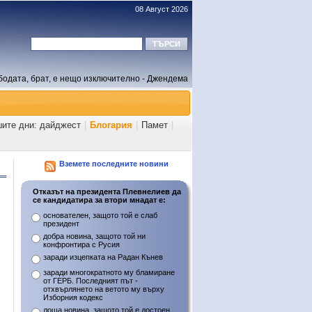
08 Август 2026
бодата, брат, е нещо изключително - Джендема
шите дни: дайджест
|
Блогария
|
Памет
|
Вземете последните новини
Отказът на президента Плевнелиев да
се кандидатира за втори мнадат е:
основателен, защото той е слаб
президент
добра новина, защото той ни
конфронтира с Русия
заради изцепката на Радан Кънев
заради многократното му бламиране
от ГЕРБ. Последният път -
отхвърлянето на ветото му върху
Изборния кодекс
лоша новина, защото той е достоен