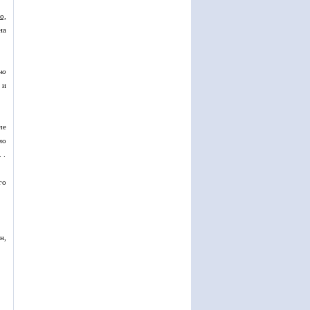
о,
на
но
 и
че
мо
 .
го
н,