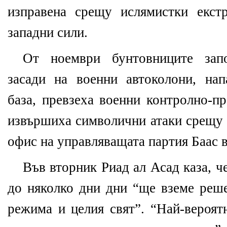
изправена срещу ислямистки екст
западни сили.
От ноември бунтовниците запо
засади на военни автоколони, на
база, превзеха военни контролно-п
извършиха символични атаки срещу 
офис на управляващата партия Баас в
Във вторник Риад ал Асад каза, ч
до няколко дни дни “ще вземе реше
режима и целия свят”. “Най-вероят