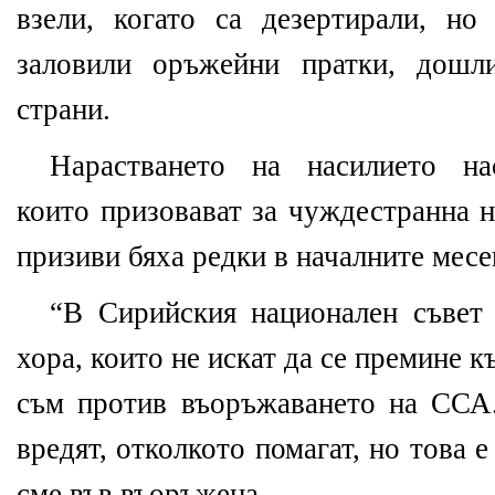
взели, когато са дезертирали, но
заловили оръжейни пратки, дошл
страни.
Нарастването на насилието на
които призовават за чуждестранна 
призиви бяха редки в началните месе
“В Сирийския национален съвет
хора, които не искат да
се премине к
съм против
въоръжаването на ССА
вредят, отколкото помагат, но това е
сме във въоръжена