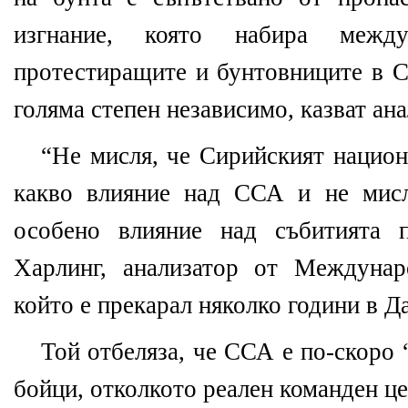
изгнание, която набира межд
протестиращите и бунтовниците в С
голяма степен независимо, казват ан
“Не мисля, че Сирийският национ
какво влияние над ССА и не мис
особено влияние над събитията 
Харлинг, анализатор от Междунар
който е прекарал няколко години в Д
Той отбеляза, че ССА е по-скоро 
бойци, отколкото реален команден це