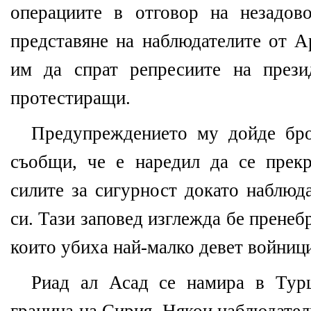
операциите в отговор на незадов
представяне на наблюдателите от А
им да спрат
репресиите на през
протестиращи.
Предупреждението му дойде бро
съобщи, че е наредил да се прек
силите за сигурност докато наблюд
си. Тази заповед изглежда бе пренеб
които убиха най-малко девет войници
Риад ал Асад се намира в Турц