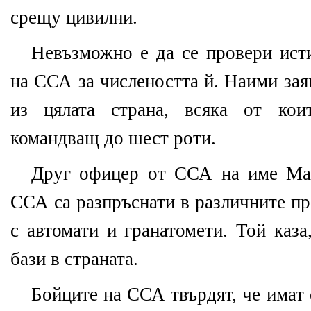
срещу цивилни.
Невъзможно е да се провери исти
на ССА за числеността й. Наими зая
из цялата страна, всяка от кои
командващ до шест роти.
Друг офицер от ССА на име Маз
ССА са разпръснати в различните п
с автомати и гранатомети. Той каза
бази в страната.
Бойците на ССА твърдят, че имат 