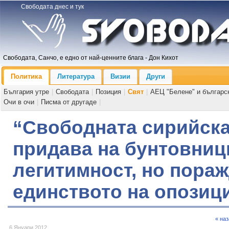
Свободата днес и тук
Свободата, Санчо, е едно от най-ценните блага - Дон Кихот
Политика
Литература
Визии
Други
България утре
|
Свободата
|
Позиция
|
Свят
|
АЕЦ "Белене" и българс
Очи в очи
|
Писма от другаде
|
“Свободната сирийск
придава на бунтовниц
легитимност, но пора
единството на опозиц
« на
6 Януари 2012