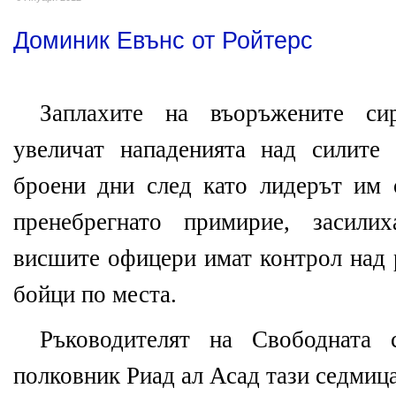
Доминик Евънс от Ройтерс
Заплахите на въоръжените си
увеличат нападенията над силите 
броени дни след като лидерът им 
пренебрегнато примирие, засили
висшите офицери имат контрол над 
бойци по места.
Ръководителят на Свободната 
полковник Риад ал Асад тази седмица