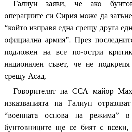
Галиун заяви, че ако бунто
операциите си Сирия може да затъне
“който изправя една срещу друга ед
официална армия”. През последнит
подложен на все по-остри крити
национален съвет, че не подкрепя
срещу Асад.
Говорителят на ССА майор Мах
изказванията на Галиун отразява
“военната основа на режима” 
бунтовниците ще се бият с всеки,