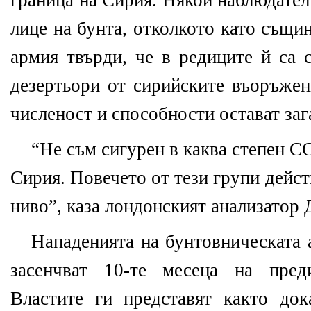
граница на Сирия. Някои наблюдател
лице на бунта, отколкото като същи
армия твърди, че в редиците й са 
дезертьори от сирийските въоръжен
численост и способности остават заг
“Не съм сигурен в каква степен С
Сирия. Повечето от тези групи дейс
ниво”, каза лондонският анализатор
Нападенията на бунтовническата 
засенчват 10-те месеца на пред
Властите ги представят както док