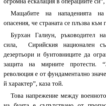
огромна ескалация в операциите си”, 
Мащабите на нападенията н
опасения, че страната се плъзва към 
Бурхан Галиун, ръководител на
сила,
Сирийския национален съ
дезертьори и бунтовниците да огра
защита на мирните протести. 
революция е от фундаментално знач
й характер”, каза той.
Това напрежение между военното
на бунта е съпътствано от пропа