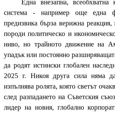
Една внезапна, всеобхватна кр
система - например още една 
предизвика бърза верижна реакция, 
породи политическо и икономическо
ниво, но трайното движение на А
упадък или постоянно разширяващата
да родят истински глобален наслед
2025 г. Никоя друга сила няма д
изпълнява ролята, която светът оч
след разпадането на Съветския съюз
лидер на новия, глобално корпорат