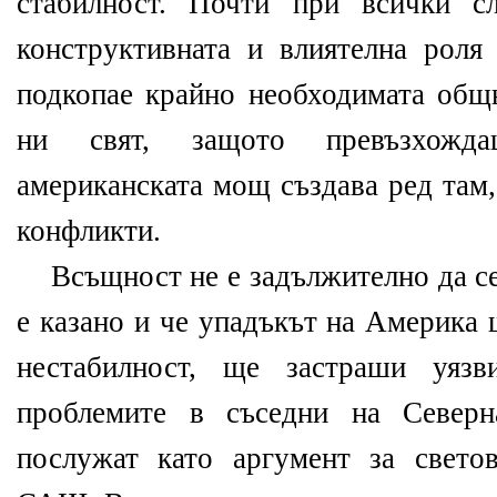
стабилност. Почти при всички с
конструктивната и влиятелна ро
подкопае крайно необходимата общ
ни свят, защото превъзхожда
американската мощ създава ред там
конфликти.
Всъщност не е задължително да се 
е казано и че упадъкът на Америка
нестабилност, ще застраши уя
проблемите в съседни на Север
послужат като аргумент за свето