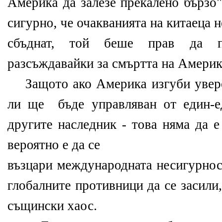
Америка да залезе прекалено бързо"
сигурно, че очакванията на китаеца 
сбъднат, той беше прав да по
разсъждавайки за смъртта на Америк
Защото ако Америка изгуби уверен
ли ще бъде управляван от един-е
другите наследник - това няма да 
вероятно е да се
възцари международната несигурно
глобалните противници да се засили,
същински хаос.