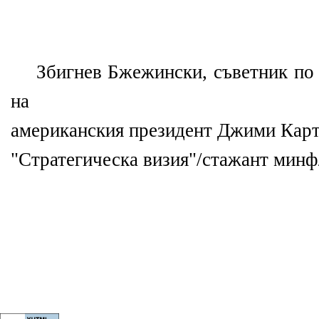
Збигнев Бжежински, съветник по 
на
американския президент Джими Картъ
"Стратегическа визия"/стажант минф