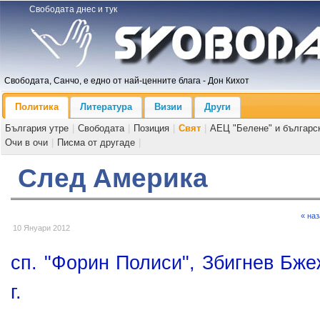
Свободата днес и тук
Свободата, Санчо, е едно от най-ценните блага - Дон Кихот
Политика
Литература
Визии
Други
България утре
|
Свободата
|
Позиция
|
Свят
|
АЕЦ "Белене" и българс
Очи в очи
|
Писма от другаде
|
След Америка
« на
10 Януари 2012
сп. "Форин Полиси", Збигнев Бже
г.