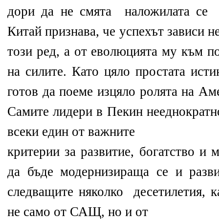
дори да не смята наложилата се 
Китай признава, че успехът зависи н
този ред, а от еволюцията му към п
на силите. Като цяло простата исти
готов да поеме изцяло ролята на Ам
Самите лидери в Пекин нееднократно
всеки един от важните
критерии за развитие, богатство и
да бъде модернизираща се и разв
следващите няколко десетилетия, к
не само от САЩ, но и от