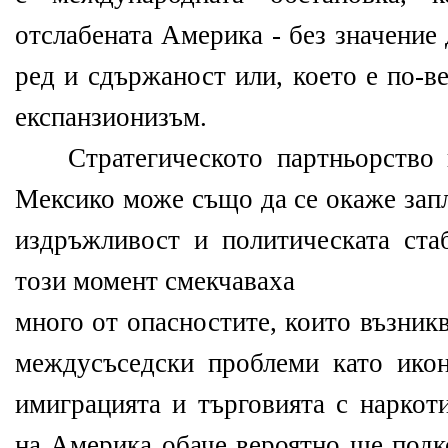
отслабената Америка - без значение
ред и сдържаност или, което е по-в
експанзионизъм.
Стратегическото партньорство н
Мексико може също да се окаже зап
издръжливост и политическата ст
този момент смекчаваха
много от опасностите, които възник
междусъседски проблеми като икон
имиграцията и търговията с наркот
на Америка обаче вероятно ще подк