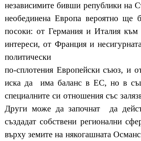
независимите бивши републики на С
необединена Европа вероятно ще б
посоки: от Германия и Италия към 
интереси, от Франция и несигурнат
политически
по-сплотения Европейски съюз, и о
иска да има баланс в ЕС, но в съ
специалните си отношения със заля
Други може да започнат да дейст
създадат собствени регионални сфе
върху земите на някогашната Османс