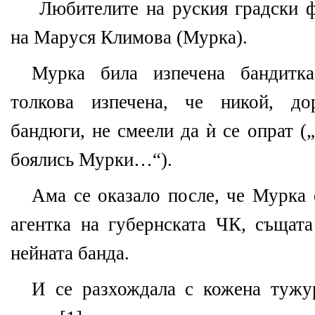
Любителите на руския градски ф
на Маруся Климова (Мурка).
Мурка била изпечена бандитка
толкова изпечена, че никой, до
бандюги, не смеели да ѝ се опрат 
боялись Мурки…“).
Ама се оказало после, че Мурка 
агентка на губернската ЧК, същата
нейната банда.
И се разхождала с кожена тужу