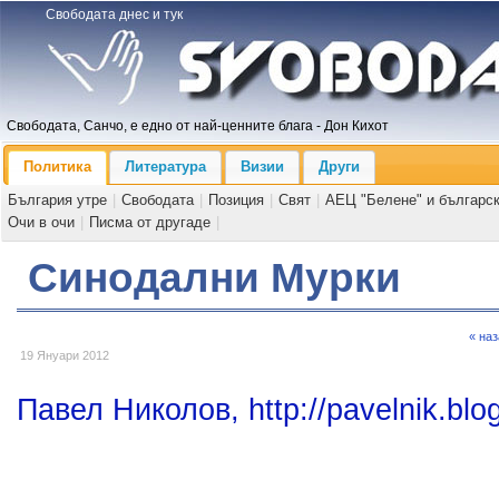
Свободата днес и тук
Свободата, Санчо, е едно от най-ценните блага - Дон Кихот
Политика
Литература
Визии
Други
България утре
|
Свободата
|
Позиция
|
Свят
|
АЕЦ "Белене" и българс
Очи в очи
|
Писма от другаде
|
Синодални Мурки
« на
19 Януари 2012
Павел Николов, http://pavelnik.blo