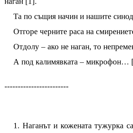
наган [1].
Та по същия начин и нашите синод
Отгоре черните раса на смирениет
Отдолу – ако не наган, то непреме
А под калимявката – микрофон… [
------------------------
1. Наганът и кожената тужурка са