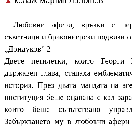
▲
колаж Мартин Лалошев
Любовни афери, връзки с чер
съветници и бракониерски подвизи о
„Дондуков” 2
Двете петилетки, които Георги 
държавен глава, станаха емблемати
история. През двата мандата на аг
институция беше оцапана с кал зара
които беше съпътствано управ
Забъркването му в любовни афери