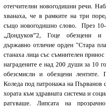
отегчителни новогодишни речи. Наб
хванаха, че в рамките на три поре
също новогодишно слово. През 10-т
„Дондуков”2, Гоце обезцени и 
държавно отличие орден "Стара пла
станаха лица със съмнителен принос 
наградените е над 200 души за 10 г
обезсмисли и обезцени лентите. 
Коледа под патронажа на Първанов 
хората към здравната система и соци
ратуваше. Липсата на прозрачн