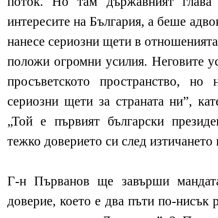
поток. Но там държавният глава
интересите на България, а беше адво
нанесе сериозни щети в отношенията
положи огромни усилия. Неговите у
просъветското пространство, но 
сериозни щети за страната ни”, кат
„Той е първият български президе
тежко доверието си след изтичането 
Г-н Първанов ще завърши мандат
доверие, което е два пъти по-нисък р