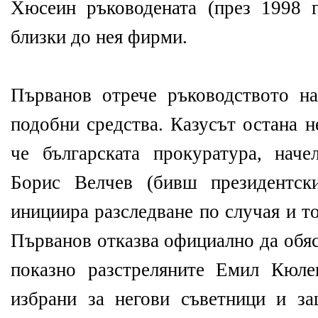
Хюсеин ръководената (през 1998 
близки до нея фирми.
Първанов отрече ръководството н
подобни средства. Казусът остана н
че българската прокуратура, нач
Борис Велчев (бивш президентски
инициира разследване по случая и т
Първанов отказва официално да обя
показно разстреляните Емил Кюл
избрани за негови съветници и з