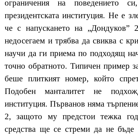
ограничения на поведението с
президентската институция. Не е зл
че с напускането на „Дондуков” 
недосегаем и трябва да свиква с кр
научи да ги приема по подходящ на
точно обратното. Типичен пример з
беше плиткият номер, който спре
Подобен манталитет не подхож
институция. Първанов няма търпени
2, защото му предстои тежка год
средства ще се стреми да не бъде 