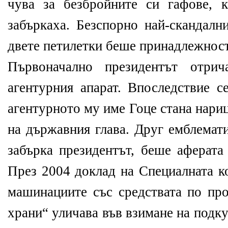
чува за безбройните си гафове, 
забъркаха. Безспорно най-скандалн
двете петилетки беше принадлежнос
Първоначално президентът отр
агентурния апарат. Впоследствие се
агентурното му име Гоце стана нари
на държавния глава. Друг емблемати
забърка президентът, беше аферата
През 2004 доклад на Специалната 
машинациите със средствата по пр
храни“ уличава във взимане на подк