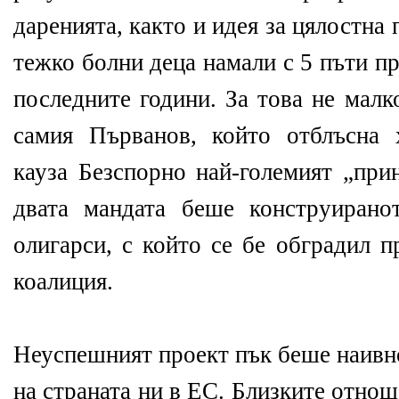
даренията, както и идея за цялостна 
тежко болни деца намали с 5 пъти п
последните години. За това не малк
самия Първанов, който отблъсна 
кауза Безспорно най-големият „при
двата мандата беше конструирано
олигарси, с който се бе обградил п
коалиция.
Неуспешният проект пък беше наивн
на страната ни в ЕС. Близките отно