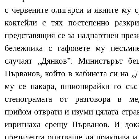
с червените олигарси и явните му 
коктейли с тях постепенно разкр
представящия се за надпартиен през
бележника с гафовете му несъмн
случаят „Дянков”. Министърът бе
Първанов, който в кабинета си на „
му се накара, шпионирайки го със
стенограмата от разговора в ме
прийом отврати и изуми цялата стра
изригнаха срещу Първанов. И док
президента опитваше да прикрива и 