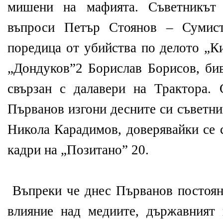
мишени на мафията. Съветникът
въпроси Петър Стоянов – Сумист
поредица от убийства по делото „К
„Дондуков”2 Борислав Борисов, б
свързан с далавери на Трактора.
Първанов изгони десните си съветн
Никола Карадимов, доверявайки се 
кадри на „Позитано” 20.
Въпреки че днес Първанов постоян
влияние над медиите, държавният 