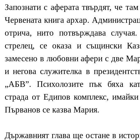
Запознати с аферата твърдят, че та
Червената книга архар. Администрац
отрича, нито потвърждава случая
стрелец, се оказа и същински Ка
замесено в любовни афери с две Ма
и негова служителка в президентст
„АБВ”. Психолозите пък бяха кат
страда от Едипов комплекс, имайки
Първанов се казва Мария.
Държавният глава ще остане в истор