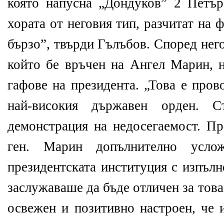
която напусна „Дондуков” 2 Петър
хората от неговия тип, разчитат на ф
бързо”, твърди Гълъбов. Според нег
който бе връчен на Ангел Марин, н
гафове на президента. „Това е пров
най-високия държавен орден. С
демонстрация на недосегаемост. Пр
ген. Марин допълнително усло
президентската институция с изпълн
заслужаваше да бъде отличен за тов
освежен и позитивно настроен, че 