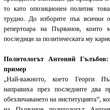
то като опозиционен политик тов
трудно. До изборите пък всички 
репертоара на Първанов, които 
последици за политическата му карие
Политологът Антоний Гълъбов:
пример
„Най-важното, което Георги П
направиха през последните два п
обезличаването на институцията”, к
на Първанов политологът Антон