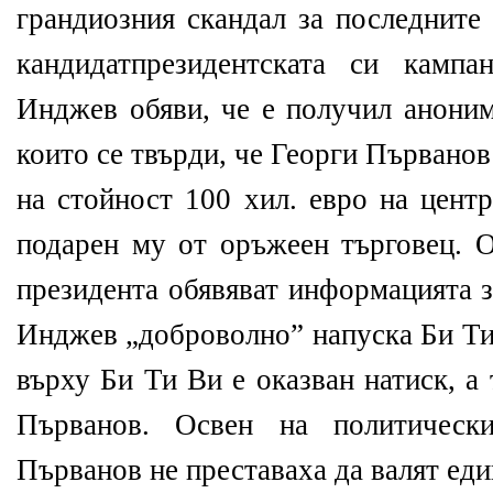
грандиозния скандал за последните
кандидатпрезидентската си камп
Инджев обяви, че е получил аноним
които се твърди, че Георги Първано
на стойност 100 хил. евро на цент
подарен му от оръжеен търговец. 
президента обявяват информацията з
Инджев „доброволно” напуска Би Ти
върху Би Ти Ви е оказван натиск, а
Първанов. Освен на политически
Първанов не преставаха да валят еди