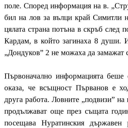
поле. Според информация на в. „Стр
бил на лов за вълци край Симитли н
цялата страна потъна в скръб след 
Кардам, в който загинаха 8 души. 
„Дондуков” 2 не можаха да замажат 
Първоначално информацията беше о
оказа, че всъщност Първанов е х
друга работа. Ловните „подвизи” на
продължават още през същата годин
посещава Нуратинския държавен р