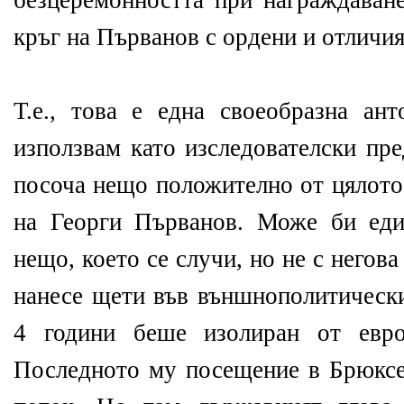
безцеремонността при награждаване
кръг на Първанов с ордени и отличия
Т.е., това е една своеобразна ант
използвам като изследователски пре
посоча нещо положително от цялото
на Георги Първанов. Може би еди
нещо, което се случи, но не с негова 
нанесе щети във външнополитически
4 години беше изолиран от евро
Последното му посещение в Брюкс