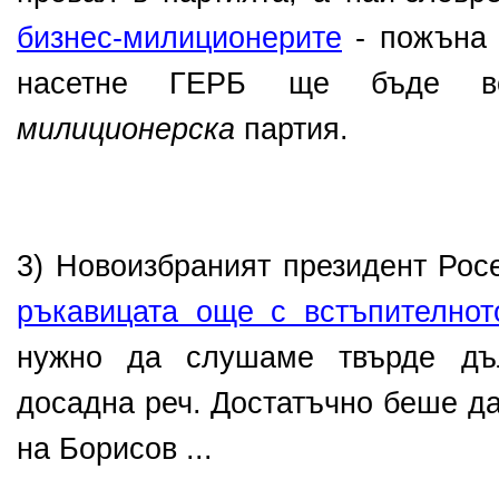
бизнес-милиционерите
- пожъна 
насетне ГЕРБ ще бъде 
милиционерска
партия.
3) Новоизбраният президент Ро
ръкавицата още с встъпителнот
нужно да слушаме твърде дъ
досадна реч. Достатъчно беше д
на Борисов ...