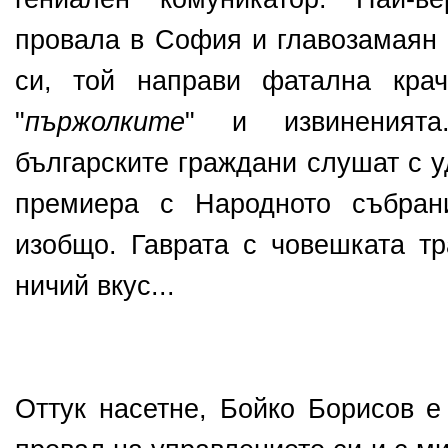
провала в София и главозамаян 
си, той направи фатална крач
"
пържолките
" и извиненият
българските граждани слушат с у
премиера с Народното събран
изобщо. Гаврата с човешката тр
ничий вкус...
Оттук насетне, Бойко Борисов е