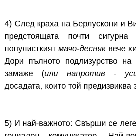
4) След краха на Берлускони и В
предстоящата почти сигурна 
популисткият
мачо-десняк
вече хи
Дори пълното подлизурство на
замаже (
или напротив - уси
досадата, които той предизвиква 
5) И най-важното: Свърши се лег
гениален комуникатор. Най-в