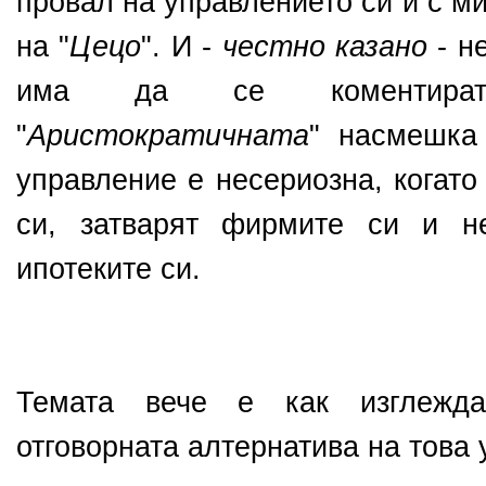
провал на управлението си и с м
на "
Цецо
". И -
честно казано
- н
има да се коментират
"
Аристократичната
" насмешка
управление е несериозна, когато
си, затварят фирмите си и н
ипотеките си.
Темата вече е как изглежд
отговорната алтернатива на това