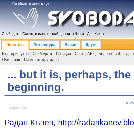
Свободата днес и тук
Свободата, Санчо, е едно от най-ценните блага - Дон Кихот
Политика
Литература
Визии
Други
България утре
|
Свободата
|
Позиция
|
Свят
|
АЕЦ "Белене" и българс
Очи в очи
|
Писма от другаде
|
... but it is, perhaps, th
beginning.
« на
21 Януари 2012
Радан Кънев, http://radankanev.bl