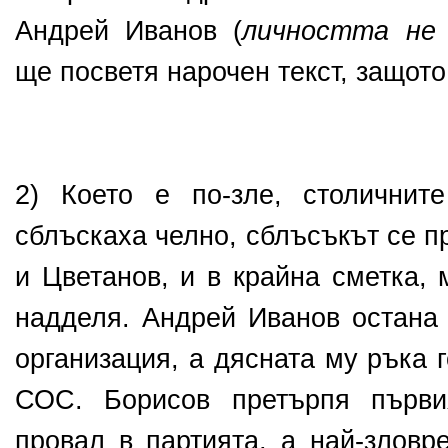
Андрей Иванов (
личността не 
ще посветя нарочен текст, защот
2) Което е по-зле, столични
сблъскаха челно, сблъсъкът се 
и Цветанов, и в крайна сметка,
надделя. Андрей Иванов остана 
организация, а дясната му ръка г
СОС. Борисов претърпя първи
провал в партията, а най-зловр