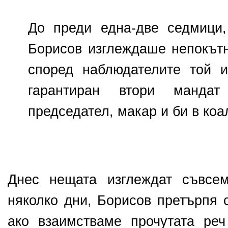
До преди една-две седмици,
Борисов изглеждаше непокътн
според наблюдателите той 
гарантиран втори мандат
председател, макар и би в коа
Днес нещата изглеждат съвсе
няколко дни, Борисов претърпя с
ако взаимстваме прочутата ре