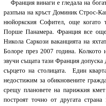
Франция винаги е гледала на бога
разпъна на кръст Доминик Строс-Ка
нюйоркския Софител, още когато 
Порше Панамера. Франция все още
Никола Саркози ваканцията на яхта
Болоре през 2007 година. Колкото 
звучи същата тази Франция допуска 
сърцето на столицата.
Един кварт
недостижим за обикновените гражда
срещу плановете на парижкия кмет
построят точно от другата страна 