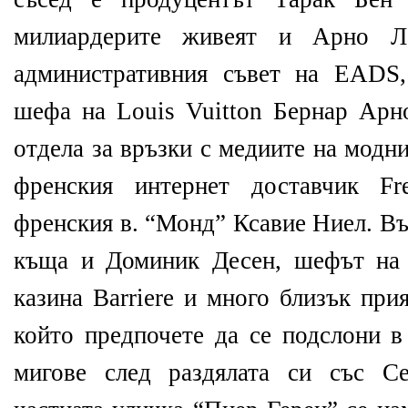
милиардерите живеят и Арно Ла
административния съвет на EADS
шефа на Louis Vuitton Бернар Арн
отдела за връзки с медиите на модни
френския интернет доставчик Fr
френския в. “Монд” Ксавие Ниел. В
къща и Доминик Десен, шефът на 
казина Barriere и много близък при
който предпочете да се подслони в
мигове след раздялата си със С