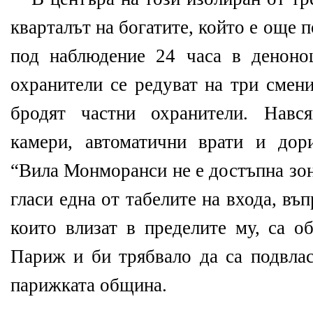
кварталът на богатите, който е още п
под наблюдение 24 часа в деноно
охранители се редуват на три смен
бродят частни охранители. Навс
камери, автоматични врати и дор
“Вила Монморанси не е достъпна зон
гласи една от табелите на входа, въ
които влизат в пределите му, са о
Париж и би трябвало да са подвлас
парижката община.