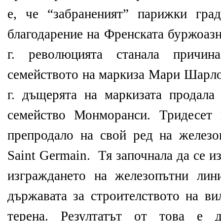
е, че “забраненият” парижки гра
благодарение на Френската буржоаз
г. революцията станала причин
семейството на маркиза Мари Шарло
г. дъщерята на маркизата продала
семейство Монморанси. Тридесет 
препродало на свой ред на железоп
Saint Germain.
Тя започнала да се и
изграждането на железопътни лин
държавата за строителството на ви
терена. Резултатът от това е 