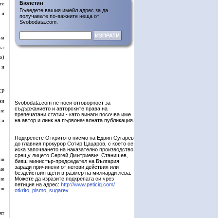
Бюлетин
те
Въведете вашия имейл адрес за да
 и
получавате по-важните неща от
Svobodata.com.
на
ът
о)
 и
СР
ни
Svobodata.com не носи отговорност за
съдържанието и авторските права на
ие
препечатани статии - като винаги посочва име
си
на автор и линк на първоначалната публикация.
Подкрепете Откритото писмо на Едвин Сугарев
до главния прокурор Сотир Цацаров, с което се
иска започването на наказателно производство
срещу лицето Сергей Дмитриевич Станишев,
ия
бивш министър-председател на България,
заради причинени от негови действия или
ме
бездействия щети в размер на милиарди лева.
ие
Можете да изразите подкрепата си чрез
петиция на адрес:
http://www.peticiq.com/
ия
otkrito_pismo_sugarev
ят