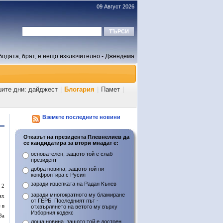
09 Август 2026
бодата, брат, е нещо изключително - Джендема
шите дни: дайджест
|
Блогария
|
Памет
|
Вземете последните новини
Отказът на президента Плевнелиев да
се кандидатира за втори мнадат е:
основателен, защото той е слаб
президент
добра новина, защото той ни
конфронтира с Русия
заради изцепката на Радан Кънев
 2
заради многократното му бламиране
ах
от ГЕРБ. Последният път -
 в
отхвърлянето на ветото му върху
Изборния кодекс
За
лоша новина, защото той е достоен