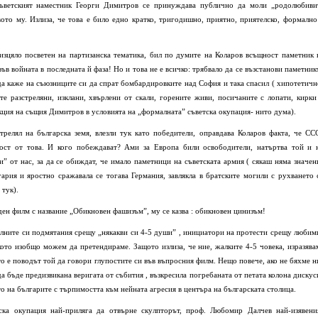
съветският наместник Георги Димитров се принуждава публично да моли „родолюбиви
ото му. Излиза, че това е било едно кратко, тригодишно, приятно, приятелско, формално
изцяло посветен на партизанска тематика, бил по думите на Коларов всъщност паметник 
във войната в последната й фаза! Но и това не е всичко: трябвало да се възстанови паметник
да каже на съюзниците си да спрат бомбардировките над София и така спасил ( хипотетичн
е разстреляни, изклани, хвърлени от скали, горените живи, посичаните с лопати, кирки
кция на същия Димитров в условията на „формалната” съветска окупация- нито дума).
трелял на българска земя, влезли тук като победители, оправдава Коларов факта, че СС
мост от това. И кого побеждават? Ами за Европа били освободители, натъртва той и 
и” от нас, за да се обиждат, че имало паметници на съветската армия ( сякаш няма значен
ария и яростно сражавала се тогава Германия, завлякла в братските могили с рухването 
тук).
ден филм с название „Обикновен фашизъм”, му се казва : обикновен цинизъм!
ителните си подмятания срещу „някакви си 4-5 души” , инициатори на протести срещу любим
кото изобщо можем да претендираме. Защото излиза, че ние, жалките 4-5 човека, изразява
то е поводът той да говори глупостите си във въпросния филм. Нещо повече, ако не бяхме н
 бъде предизвикана веригата от събития , възкресила погребаната от петата колона дискус
о на българите с търпимостта към нейната агресия в центъра на българската столица.
ска окупация най-приляга да отвърне скулпторът, проф. Любомир Далчев най-изявени