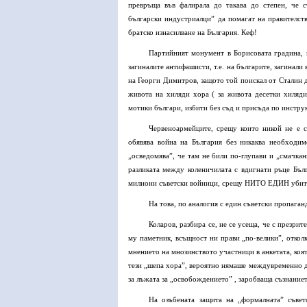
превръща във фалирала до такава до степен, че 
български индустриалци” да помагат на правителств
братско изнасилване на България. Кеф!
Партийният монумент в Борисовата градина, 
загиналите антифашисти, т.е. на българите, загинали 
на Георги Димитров, защото той поискал от Сталин 
живота на хиляди хора ( за живота десетки хилядит
мотики българи, избити без съд и присъда по инстру
Червеноармейците, срещу които никой не е с
обявява война на България без никаква необходи
„осведомява”, че там не били по-глупави и „смачкан
разликата между коленичилата с вдигнати ръце Бълг
милиони съветски войници, срещу НИТО ЕДИН убит 
На това, по аналогия с един съветски пропаган
Коларов, разбира се, не се усеща, че с презр
му паметник, всъщност ни прави „по-велики”, откол
мнението на мнозинството участници в анкетата, коя
тези „шепа хора”, вероятно нямаше междувременно да
за лъжата за „освобождението” , заробваща съзнаниет
На озъбената защита на „формалната” съвет