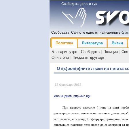
Свободата днес и тук
Свободата, Санчо, е едно от най-ценните блага
Политика
Литература
Визии
България утре
|
Свободата
|
Позиция
|
Свя
Очи в очи
|
Писма от другаде
|
От(к)ров(е)ните лъжи на петата к
12 Февруари 2012
Иво Инджев, http://ivo.bg/
При първото известно ( поне на мен) пребр
регистрира голямо мнозинство на онази „шепа хора”
за това вече, но снощи, 10 февруари, зрителите също
анкетата са поискали този позор да се отстрани от ц