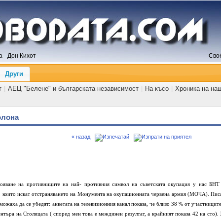
 - Дон Кихот
Сво
Други
т
|
АЕЦ "Белене" и българската независимост
|
На късо
|
Хроника на на
олона
« назад
ояване на противниците на най- противния символ на съветската окупация у нас БНТ
, които искат отстраняването на Монумента на окупационната червена армия (МОЧА). Пис
 можаха да се убедят: анкетата на телевизионния канал показа, че близо 38 % от участниците
ентъра на Столицата ( според мен това е междинен резултат, а крайният показа 42 на сто). 