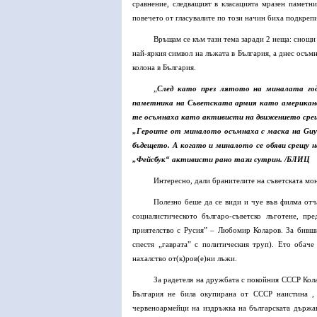
сравнение, следващият в класацията мразен паметн
повечето от гласувалите по този начин биха подкреп
Връщам се към тази тема заради 2 неща: снощи
най-яркия символ на лъжата в България, а днес осъм
колона в България.
„
След като през лятото на миналата год
паметника на Съветската армия като американск
те осъмнаха като активисти на движението сре
„Героите от миналото осъмнаха с маска на Guy 
бъдещето. А когато и миналото се обяви срещу 
„Фейсбук“ активисти рано тази сутрин. /БЛИЦ
Интересно, дали бранителите на съветската мо
Полезно беше да се види и чуе във филма отч
социалистическото българо-съветско лъготене, пр
приятелство с Русия” – Любомир Коларов. За бивши
спестя „гаврата” с политическия труп). Ето обач
нахалство от(к)ров(е)ни лъжи.
За радетеля на дружбата с покойния СССР Кола
България не била окупирана от СССР наистина ,
червеноармейци на издръжка на българската държава