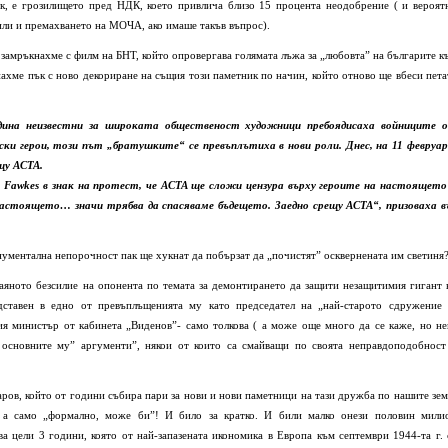
ик, е грозилището пред НДК, което привлича близо 15 процента неодобрение ( и вероят
или и премахването на МОЧА, ако имаше такъв въпрос).
 замръкнахме с филм на БНТ, който опровергава голямата лъжа за „любовта” на българите к
нахме пък с ново декориране на същия този паметник по начин, който отново ще вбеси пета
ина неизвестни за широката общественост художници пребоядисаха войниците 
и герои, този път „братушките“ се превъплътиха в нови роли. Днес, на 11 февруар
щу АСТА.
Fawkes в знак на протест, че AСTA ще сложи цензура върху героите на настоящето
настоящето… значи трябва да спасяваме бъдещето. Заедно срещу ACTA“, призоваха в
нументална непорочност пак ще хукнат да побързат да „почистят” осквернената им светиня
аяното безсилие на опонента по темата за демонтирането да защити незащитимия гигант 
едставен в едно от превъплъщенията му като председател на „най-старото сдружение 
я министър от кабинета „Виденов”- само толкова ( а може още много да се каже, но не
е основните му” аргументи”, някои от които са смайващи по своята неправдоподобност
ров, който от години събира пари за нови и нови паметници на тази дружба по нашите зем
 а само „формално, може би”! И било за кратко. И били малко онези половин мили
 цели 3 години, която от най-запазената икономика в Европа към септември 1944-та г. 