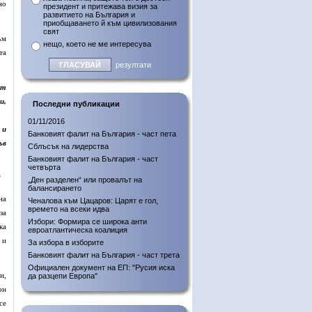
но
президент и притежава визия за
развитието на България и
приобщаването й към цивилизования
свят
ъм
нещо, което не ме интересува
та
резултати
от
и,
Последни публикации
01/11/2016
 и
Банковият фалит на България - част пета
ъв
Сблъсък на лидерства
Банковият фалит на България - част
четвърта
?
„Ден разделен“ или провалът на
балансирането
на
Ченалова към Цацаров: Царят е гол,
времето на всеки идва
за
Избори: Формира се широка анти
ка
евроатлантическа коалиция
 и
За избора в изборите
Банковият фалит на България - част трета
Официален документ на ЕП: "Русия иска
и,
да разцепи Европа"
он
се