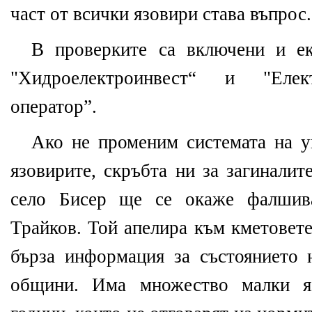
част от всички язовири става въпрос.
В проверките са включени и ек
"Хидроелектроинвест“ и "Елек
оператор”.
Ако не променим системата на у
язовирите, скръбта ни за загиналит
село Бисер ще се окаже фалшива
Трайков. Той апелира към кметовете
бърза информация за състоянието 
общини. Има множество малки яз