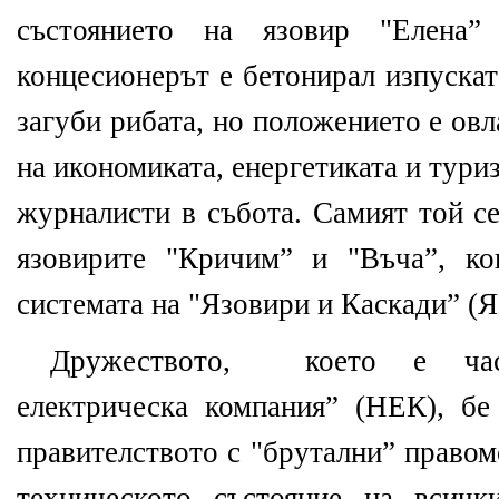
състоянието на язовир "Елена”
концесионерът е бетонирал изпускат
загуби рибата, но положението е ов
на икономиката, енергетиката и тур
журналисти в събота. Самият той с
язовирите "Кричим” и "Въча”, к
системата на "Язовири и Каскади” (Я
Дружеството, което е час
електрическа компания” (НЕК), бе
правителството с "брутални” право
техническото състояние на всичк