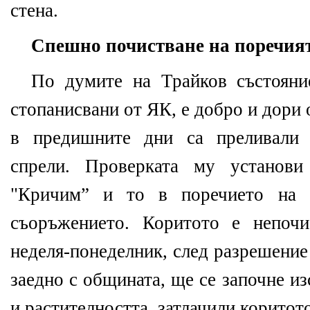
стена.
Спешно почистване на поречият
По думите на Трайков състояни
стопанисвани от ЯК, е добро и дори
в предишните дни са преливали 
спрели. Проверката му установи
"Кричим” и то в поречието на р
съоръжението. Коритото е непоч
неделя-понеделник, след разрешение
заедно с общината, ще се започне и
и растителността, затлачили коритото