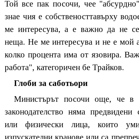
Той все пак посочи, чее "абсурдно
знае чия е собственосттавърху водо
ме интересува, а е важно да не се
неща. Не ме интересува и не е мой 
колко процента има от язовира. Ва
работа", категоричен бе Трайков.
Глоби за саботьори
Министърът посочи още, че в 
законодателство няма предвидени
или физически лица, които ум
изпускателни кранове или са препре