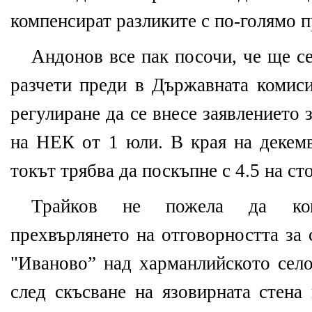
компенсират разликите с по-голямо 
Андонов все пак посочи, че ще с
разчети преди в Държавната комиси
регулиране да се внесе заявлението з
на НЕК от 1 юли. В края на декем
токът трябва да поскъпне с 4.5 на сто
Трайков не пожела да ком
прехвърлянето на отговорността за 
"Иваново” над харманлийското село
след скъсване на язовирната стена