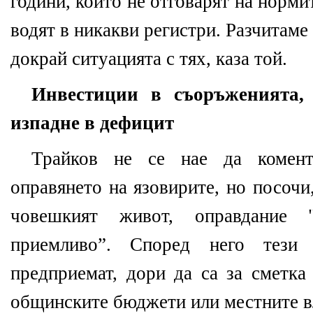
години, които не отговарят на нормит
водят в никакви регистри. Разчитаме
докрай ситуацията с тях, каза той.
Инвестиции в съоръженията,
изпадне в дефицит
Трайков не се нае да комен
оправянето на язовирите, но посочи
човешкият живот, оправдание
приемливо”. Според него тези
предприемат, дори да са за сметка
общинските бюджети или местните вл