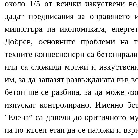
около 1/5 от всички изкуствени во
дадат предписания за оправянето 
министъра на икономиката, енерге
Добрев, основните проблеми на т
техните концесионери са бетонирали
или са сложили мрежи и изкуствени
им, за да запазят развъжданата във в
бетон ще се разбива, за да може яз
изпускат контролирано. Именно бет
"Елена” са довели до критичното м
на по-късен етап да се наложи и взр