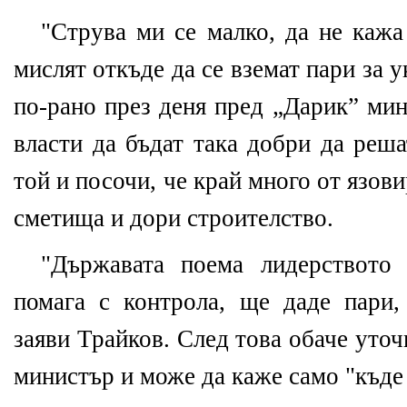
"Струва ми се малко, да не кажа 
мислят откъде да се вземат пари за у
по-рано през деня пред „Дарик” ми
власти да бъдат така добри да реша
той и посочи, че край много от язови
сметища и дори строителство.
"Държавата поема лидерството
помага с контрола, ще даде пари,
заяви Трайков. След това обаче уточ
министър и може да каже само "къде 