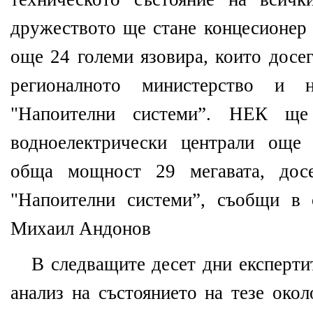
дружеството ще стане концесионер 
още 24 големи язовира, които досег
регионалното министерство и 
"Напоителни системи”. НЕК ще
водноелектрически централи още
обща мощност 29 мегавата, досе
"Напоителни системи”, съобщи в
Михаил Андонов
В следващите десет дни експерт
анализ на състоянието на тезе окол