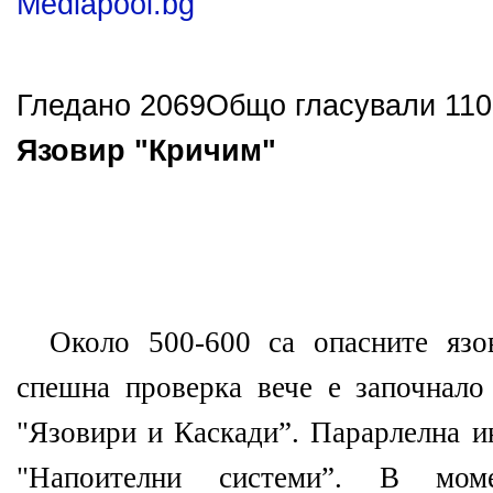
Mediapool.bg
Гледано 2069
Общо гласували 1
1
0
Язовир "Кричим"
Около 500-600 са опасните язо
спешна проверка вече е започнал
"Язовири и Каскади”. Парарлелна и
"Напоителни системи”. В мом