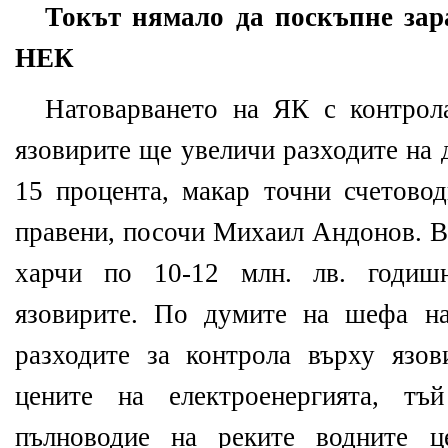
Токът нямало да поскъпне зар
НЕК
Натоварването на ЯК с контрол
язовирите ще увеличи разходите на 
15 процента, макар точни счетовод
правени, посочи Михаил Андонов. В
харчи по 10-12 млн. лв. годиш
язовирите. По думите на шефа н
разходите за контрола върху язо
цените на електроенергията, тъ
пълноводие на реките водните ц