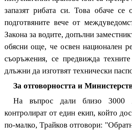
запазят рибата си. Това обаче се 
подготвяните вече от междуведомс
Закона за водите, допълни заместни
обясни още, че освен национален р
съоръжения, се предвижда техните
длъжни да изготвят технически паспо
За отговорността и Министерст
На въпрос дали близо 3000 
контролират от един екип, който дос
по-малко, Трайков отговори: "Обрат