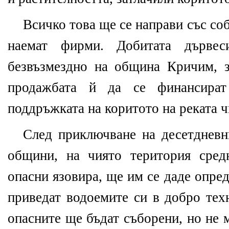
Всичко това ще се направи със соб
наемат фирми. Добитата дърве
безвъзмездно на община Кричим, 
продажбата й да се финансира
поддръжката на коритото на реката ч
След приключване на десетдневн
общини, на чиято територия сред
опасни язовира, ще им се даде опре
приведат водоемите си в добро тех
опасните ще бъдат съборени, но не 