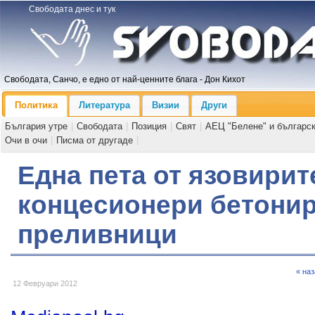
Свободата днес и тук
Свободата, Санчо, е едно от най-ценните блага - Дон Кихот
Политика
Литература
Визии
Други
България утре
|
Свободата
|
Позиция
|
Свят
|
АЕЦ "Белене" и българс
Очи в очи
|
Писма от другаде
|
Една пета от язовирит
концесионери бетони
преливници
« на
12 Февруари 2012