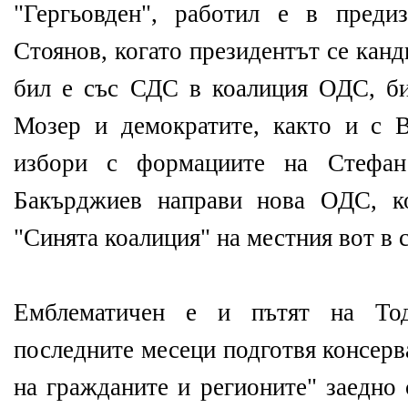
"Гергьовден", работил е в пред
Стоянов, когато президентът се канд
бил е със СДС в коалиция ОДС, би
Мозер и демократите, както и с 
избори с формациите на Стефа
Бакърджиев направи нова ОДС, к
"Синята коалиция" на местния вот в 
Емблематичен е и пътят на То
последните месеци подготвя консерв
на гражданите и регионите" заедно 