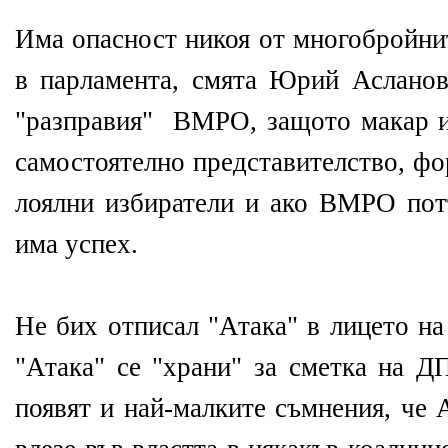
Има опасност никоя от многобройни
в парламента, смята Юрий Асланов
"разправия" ВМРО, защото макар и 
самостоятелно представителство, фо
лоялни избиратели и ако ВМРО пот
има успех.
Не бих отписал "Атака" в лицето н
"Атака" се "храни" за сметка на Д
появят и най-малките съмнения, че 