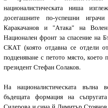
националистическата ниша изгле
досегашните по-успешни игра
Каракачанов и "Атака" на Воле
Национален фронт за спасение на Б
СКАТ (която отдавна се отдели от
подценяване с петото място, което 
президент Стефан Солаков.
На националистическата вълна 
бъдещата формация на съпругат
Сидерова и сина й Димитър Стоянов