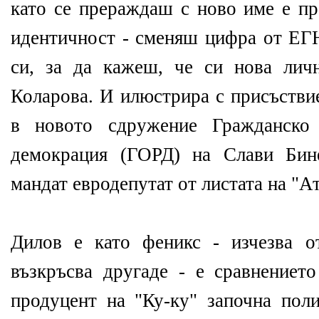
като се прераждаш с ново име е пр
идентичност - сменяш цифра от ЕГН
си, за да кажеш, че си нова лич
Коларова. И илюстрира с присъстви
в новото сдружение Гражданско 
демокрация (ГОРД) на Слави Бин
мандат евродепутат от листата на "Ат
Дилов е като феникс - изчезва о
възкръсва другаде - е сравнениет
продуцент на "Ку-ку" започна поли