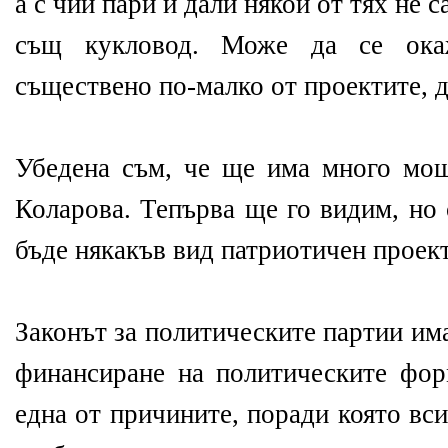
а с чии пари и дали някои от тях не 
същ кукловод. Може да се ока
съществено по-малко от проектите, д
Убедена съм, че ще има много мощ
Коларова. Тепърва ще го видим, но 
бъде някакъв вид патриотичен проект,
Законът за политическите партии им
финансиране на политическите фо
една от причините, поради която вс