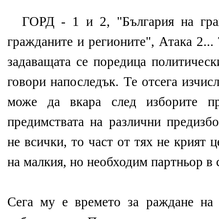
ГОРД - 1 и 2, "България на гра
гражданите и регионите", Атака 2...
задаващата се поредица политическ
говори напоследък. Те отсега изчис
може да вкара след изборите пр
предимствата на различни предизб
не всички, то част от тях не крият ц
на малкия, но необходим партньор в
Сега му е времето за раждане на