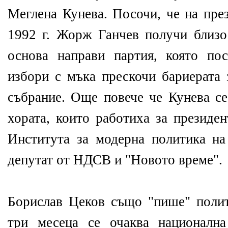
Меглена Кунева. Посочи, че на пре
1992 г. Жорж Ганчев получи близо 
основа направи партия, която по
избори с мъка прескочи бариерата 
събрание. Още повече че Кунева се
хората, които работиха за президен
Института за модерна политика н
депутат от НДСВ и "Новото време".
Борислав Цеков също "пише" полит
три месеца се очаква националн