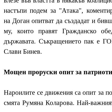
влезе във властта в някакъв коалиц
настъпи подем за "Атака", коменти
на Доган опитват да създадат и бив
му, които правят Гражданско об
държавата. Съкращението пак е ГО
Слави Бинев.
Мощен проруски опит за патриоти
Нароилите се движения са опит за п
смята Румяна Коларова. Най-важният