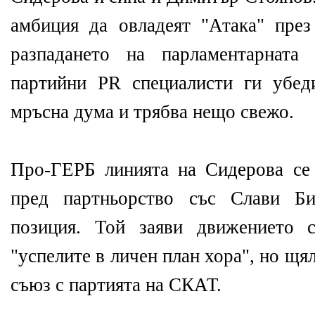
амбиция да овладеят "Атака" пре
разпадането на парламентарната
партийни PR специалисти ги убед
мръсна дума и трябва нещо свежо.
Про-ГЕРБ линията на Сидерова се
пред партньорство със Слави Би
позиция. Той заяви движението 
"успелите в личен план хора", но щя
съюз с партията на СКАТ.