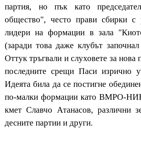
партия, но пък като председате
общество", често прави сбирки с
лидери на формации в зала "Киот
(заради това даже клубът започнал
Оттук тръгвали и слуховете за нова п
последните срещи Паси изрично у
Идеята била да се постигне обедин
по-малки формации като ВМРО-НИЕ
кмет Славчо Атанасов, различни з
десните партии и други.