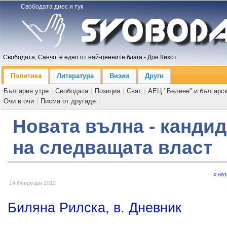
Свободата днес и тук
Свободата, Санчо, е едно от най-ценните блага - Дон Кихот
Политика
Литература
Визии
Други
България утре
|
Свободата
|
Позиция
|
Свят
|
АЕЦ "Белене" и българс
Очи в очи
|
Писма от другаде
|
Новата вълна - канди
на следващата власт
« на
14 Февруари 2012
Биляна Рилска, в. Дневник