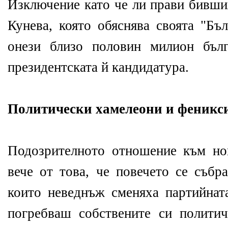
Изключение като че ли прави бивши
Кунева, която обяснява своята "Бъ
онези близо половин милион бълг
президентската й кандидатура.
Политически хамелеони и феникс
Подозрителното отношение към но
вече от това, че повечето се събр
които неведнъж сменяха партийнат
погребваш собствените си полити