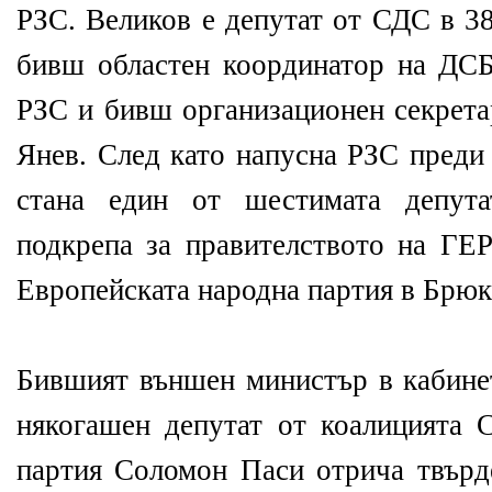
РЗС. Великов е депутат от СДС в 3
бивш областен координатор на ДСБ,
РЗС и бивш организационен секрета
Янев. След като напусна РЗС преди 
стана един от шестимата депута
подкрепа за правителството на ГЕР
Европейската народна партия в Брюк
Бившият външен министър в кабинет
някогашен депутат от коалицията 
партия Соломон Паси отрича твърде