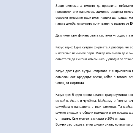
Защо системата, вместо да привлича, отблъскв
производители например, администрацията стиму
условия големите пари имат навика да пращат ма
пари в джоба, отколкото потупване по рамото от Е
Да минем към финансовата система – гордостта на
Казус едно: Една сутрин фирмата Х разбира, че в
и изтеглил всичките пари. Макар измамата да е оче
самата тя да си гони измамника. Доводът за този о
Казус две: Една сутрин фирмата У е привикана в
самоличност. Крадецът обаче, който е теглил, о
човек, от жертвата.
Казус три: В един провинциален град служител в о
се кой е. Ама е в чужбина. Майка му е "голям на
службата е направена с този замисъл. Та майкат
шумно викащите обрани граждани и им предлага да
от парите. Към момента мизата е 20% и пада.
Всички застрахователни фирми знаят, но всички с