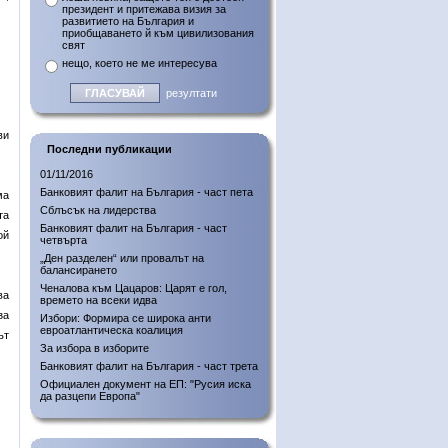
президент и притежава визия за
развитието на България и
приобщаването й към цивилизования
свят
нещо, което не ме интересува
резултати
ви
Последни публикации
01/11/2016
Банковият фалит на България - част пета
ма
Сблъсък на лидерства
та
Банковият фалит на България - част
ой
четвърта
„Ден разделен“ или провалът на
балансирането
Ченалова към Цацаров: Царят е гол,
ва
времето на всеки идва
за
Избори: Формира се широка анти
евроатлантическа коалиция
ът
За избора в изборите
Банковият фалит на България - част трета
Официален документ на ЕП: "Русия иска
да разцепи Европа"