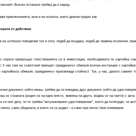
овският. Всичко останало трябва да е наред.
тавя приключенията, мои и на познати, които демонстрират как
хората от действия
а на успешно поведение тук и сега: недей да мърдаш, недей да правиш вълнички, пра
то хората превръщат спестяванията си в инвестиции, необходимата ти хартийка са
т. У нас сме на съветския принцип: гражданинът обикаля всички инстанции с хартийка
то хартийката обикаля, гражданинът произвежда стойност. Тук, у нас, докато самият т
 всеки документ, който имаш, трябва да си извадиш друг документ, който да удостоверя
иш из страната (роден си на едно място, живееш на друго, водиш се на трето) с акта 
 се оня ден), че ти трябва "актуализирано удостоверение", което да потвърди, че акт
ствено, само общината, в която си се родил – и само при лично твое появяване.