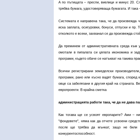
А по пътищата – преспи, виелици и минус 20. Сл
трябва бумага, удостоверяваща бумагата. И така –
Системата е направена така, че да произвежда ч
иска заплата, осигуровки, бонуси, отпуски и пр.
отколкото е всеки, захванал се да произвежда сто
Да преминем от административната среда към у
омотали в пипалата си цялата икономика и зад
програми, където обаче се натъкват на такива прак
Всички регистрирани земеделски производители
програми, рано или късно вадят бумага, според 
овце са забелязани в другия край на страната. Ве
европроекти. В крайна сметка
администрацията работи така, че да не дава п
Как тогава ще се усвоят европарите? Ами – ни
"фондовете", няма как да отчете усвоени средст
после ще трябва да мънкат, защо не били у
конкурентоспособност.