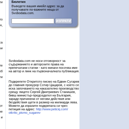
Бюлетин
ти
Въведете вашия имейл адрес за да
получавате по-важните неща от
Svobodata.com.
то
н,
са
ки
Svobodata.com не носи отговорност за
съдържанието и авторските права на
те
препечатани статии - като винаги посочва име
еб
на автор и линк на първоначалната публикация.
ги
Подкрепете Откритото писмо на Едвин Сугарев
до главния прокурор Сотир Цацаров, с което се
иска започването на наказателно производство
срещу лицето Сергей Дмитриевич Станишев,
бивш министър-председател на България,
заради причинени от негови действия или
бездействия щети в размер на милиарди лева.
от
Можете да изразите подкрепата си чрез
петиция на адрес:
http://www.peticiq.com/
че
otkrito_pismo_sugarev
 и