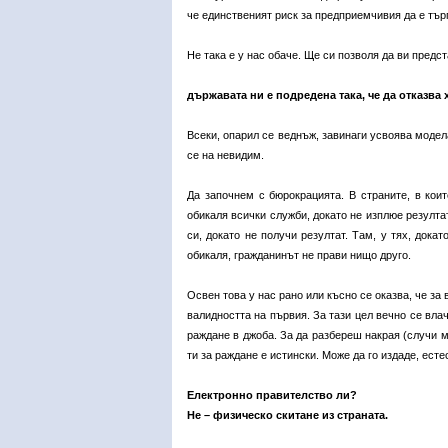
че единственият риск за предприемчивия да е търг
Не така е у нас обаче. Ще си позволя да ви предс
държавата ни е подредена така, че да отказва 
Всеки, опарил се веднъж, завинаги усвоява модел
се на невидим.
Да започнем с бюрокрацията. В страните, в кои
обикаля всички служби, докато не изплюе резулта
си, докато не получи резултат. Там, у тях, дока
обикаля, гражданинът не прави нищо друго.
Освен това у нас рано или късно се оказва, че за
валидността на първия. За тази цел вечно се влач
раждане в джоба. За да разбереш накрая (случи ми
ти за раждане е истински. Може да го издаде, есте
Електронно правителство ли?
Не – физическо скитане из страната.