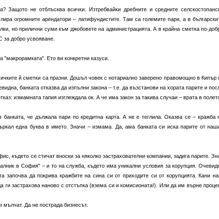
а? Защото не отблъсква всички. Изтребвайки дребните и средните селскостопанс
лира огромните арендатори – латифундистите. Там са големите пари, а в български
лки, но прилични суми към джобовете на администрацията. А в крайна сметка по-доб
С за добро усвояване.
 "макрорамката". Ето ви конкретни казуси.
сичките й сметки са празни. Дошъл човек с нотариално заверено правомощно в Кипър (
видна, банката отказва да изпълни закона – т.е. да възстанови на хората парите и пос
тказ: измамната тапия изглеждала ок. А че има закон за такива случаи – врата в полет
 банката, че дължала пари по кредитна карта. А не е теглила. Оказва се – кражба 
бъркал една буква в името. Значи – измама. Да, ама банката си иска парите от наш
фис, където се стичат вноски за няколко застрахователни компании, задига парите. Зн
чалник в София" – и то на служба, където има уникални условия за корупция. Очевид
а започва да покрива кражбите на сина си от приходите си от корупцията. Кани на
 ги застрахова наново с отстъпка (взема си и комисионата!). Или да им върне проце
и мълчат. Да не пострада бизнесът.