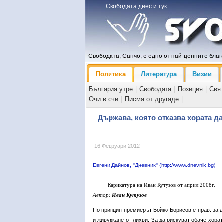
Свободата днес и тук
Свободата, Санчо, е едно от най-ценните блага
Политика
Литература
Визии
България утре
|
Свободата
|
Позиция
|
Свя
Очи в очи
|
Писма от другаде
|
Държава, която отказва хората д
16 Февруари 2012
Евгени Дайнов, "Дневник" (http://www.dnevnik.bg)
Карикатура на Иван Кутузов от април 2008г.
Автор:
Иван Кутузов
По принцип премиерът Бойко Борисов е прав: за д
и живуркане от лихви. За да рискуват обаче хора