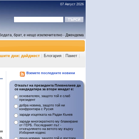
07 Август 2026
бодата, брат, е нещо изключително - Джендема
ашите дни: дайджест
|
Блогария
|
Памет
|
Вземете последните новини
Отказът на президента Плевнелиев да
се кандидатира за втори мнадат е:
основателен, защото той е слаб
президент
добра новина, защото той ни
конфронтира с Русия
заради изцепката на Радан Кънев
заради многократното му бламиране
от ГЕРБ. Последният път -
отхвърлянето на ветото му върху
ия
Изборния кодекс
а,
лоша новина, защото той е достоен