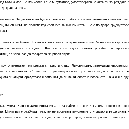
ед година-две ще измислят, че към бумагата, удостоверяваща акта ти за раждане, 
 до края на света.
иновници. Зад всяка нова бумага, която ти трябва, стои новоназначен чиновник, кой
 Той, чиновникът, не произвежда стойност за икономиката – но е по-добре трудоустрое
йност.
словията за бизнес. България вече няма пазарна икономика. Монополи и картели 
ушават малките и средните. Които на свой ред се опитват да избягат в европейс
тики, че започват да говорят за "кървави пари".
, които познавам, ми разказват едно и също. Чиновниците, завеждащи европейски
която заявената от теб нива има един квадратен метър отклонение, а заявените от т
днага ти спират средствата и започват да си искат обратно платеното. Така е и с дру
ари
как. Няма. Защото администрацията, отказвайки стотици и хиляди производители 
ва. Министрите разбират това, но не променят положението – макар и те да знаят, 
своили пари за околна среда, човешки ресурси, административен капацитет