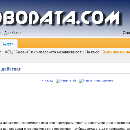
 - Дон Кихот
Сво
Други
т
|
АЕЦ "Белене" и българската независимост
|
На късо
|
Хроника на н
а действат
« назад
а се развива, икономиката иска риск, предприемчивост и инвестиции, а не спестяван
та да превърнат спестяванията си в инвестиции, трябва държавата да е направила так