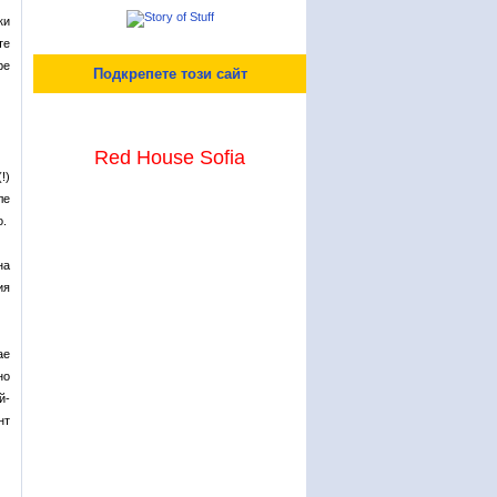
ки
те
ре
Подкрепете този сайт
Red House Sofia
!)
ле
о.
на
ия
ае
но
й-
нт