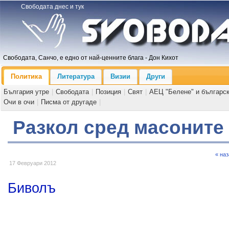
Свободата днес и тук
Свободата, Санчо, е едно от най-ценните блага - Дон Кихот
Политика
Литература
Визии
Други
България утре
|
Свободата
|
Позиция
|
Свят
|
АЕЦ "Белене" и българс
Очи в очи
|
Писма от другаде
|
Разкол сред масоните
« на
17 Февруари 2012
Биволъ