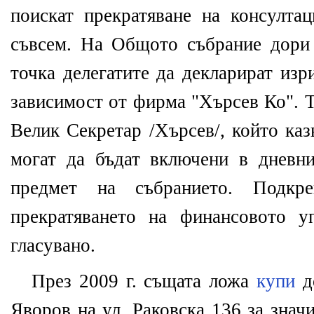
поискат прекратяване на консултац
съвсем. На Общото събрание дори
точка делегатите да декларират изр
зависимост от фирма "Хърсев Ко". Т
Велик Секретар /Хърсев/, който каз
могат да бъдат включени в дневн
предмет на събранието. Подк
прекратяването на финансовото у
гласувано.
През 2009 г. същата ложа
купи
д
Яворов на ул. Раковска 136 за знач