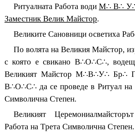
Ритуалната Работа води
М
∴
В
∴
У
Заместник Велик Майстор
.
Великите Сановници осветиха Раб
По волята на Великия Майстор, и
с която е свикано В∴О∴С∴, водещ
Великият Майстор М∴В∴У∴ Бр∴ П
В∴О∴С∴ да се проведе в Ритуал на 
Символична Степен.
Великият Церемониалмайстор
Работа на Трета Символична Степен.