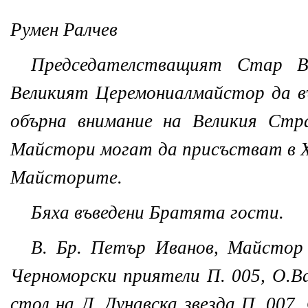
Румен Ралчев
Председателстващият Стар В
Великият Церемониалмайстор да в
обърна внимание на Великия Стр
Майстори могат да присъстват в 
Майсторите.
Бяха въведени Братята гости.
В. Бр. Петър Иванов, Майстор
Черноморски приятели П. 005, О.
стол на Л. Дунавска звезда П. 007,