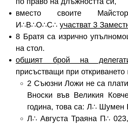
по право на длъжността си,
вместо своите Майс
И∴В∴О∴С∴
участват 3 Замест
8 Братя са изрично упълномо
на стол.
общият брой на делега
присъстващи при откриването
2 Съюзни Ложи не са плат
Вноски във Великия Ковч
година, това са: Л∴ Шумен
Л∴ Августа Траяна П∴ 023