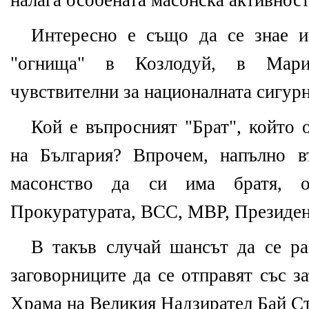
налага особената масонска активност
Интересно е също да се знае и
"огнища" в Козлодуй, в Мари
чувствителни за националната сигур
Кой е въпросният "Брат", който о
на България? Впрочем, напълно в
масонство да си има братя, 
Прокуратурата, ВСС, МВР, Президент
В такъв случай шансът да се ра
заговорниците да се отправят със з
Храма на Великия Надзирател Бай Ст