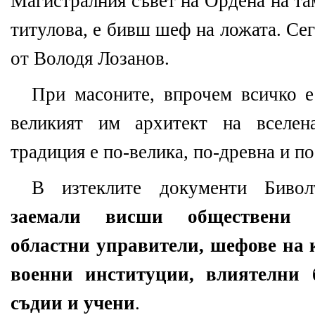
Магистралния съвет на Ордена на та
титулова, е бивш шеф на ложата. Сег
от Володя Лозанов.
При масоните, впрочем всичко 
великият им архитект на вселен
традиция е по-велика, по-древна и п
В изтеклите документи Бивол
заемали висши обществени д
областни управители, шефове на
военни институции, влиятелни б
съдии и учени
.