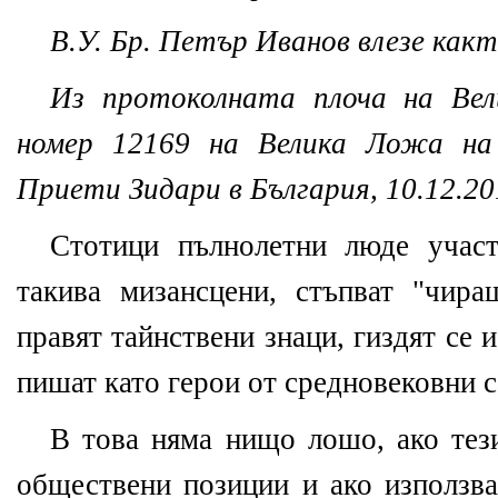
В.У. Бр. Петър Иванов влезе какт
Из протоколната плоча на Ве
номер 12169 на Велика Ложа н
Приети Зидари в България, 10.12.20
Стотици пълнолетни люде участ
такива мизансцени, стъпват "чира
правят тайнствени знаци, гиздят се и
пишат като герои от средновековни с
В това няма нищо лошо, ако тези
обществени позиции и ако използва