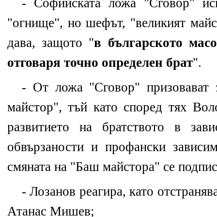
- Софийската ложа "Сговор" ис
"огнище", но шефът, "великият май
дава, защото "
в българското масо
отговаря точно определен брат
".
- От ложа "Сговор" призовават 
майстор", тъй като според тях Вол
развитието на братството в зав
обвързаности и профански зависи
смяната на "Баш майстора" се подпис
- Лозанов реагира, като отстраня
Атанас Мишев;