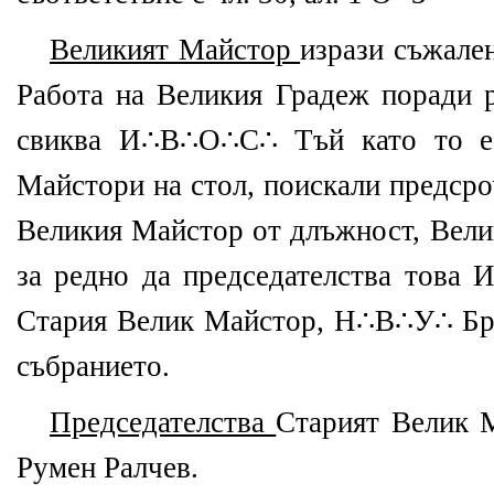
Великият Майстор
изрази съжален
Работа на Великия Градеж поради р
свиква И∴В∴О∴С∴ Тъй като то е 
Майстори на стол, поискали предср
Великия Майстор от длъжност, Вели
за редно да председателства това
Стария Велик Майстор, Н∴В∴У∴ Бр
събранието.
Председателства
Старият Велик
Румен Ралчев.