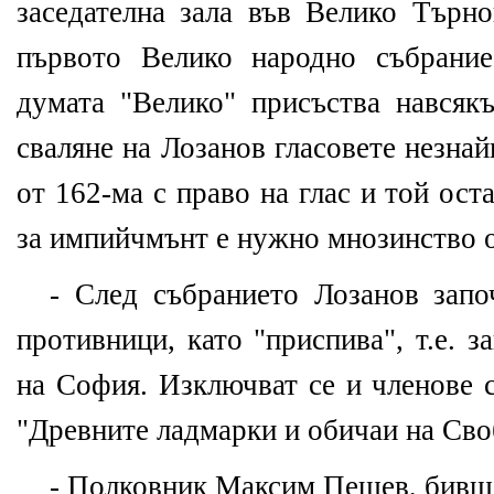
заседателна зала във Велико Търно
първото Велико народно събрани
думата "Велико" присъства навсякъ
сваляне на Лозанов гласовете незнай
от 162-ма с право на глас и той оста
за импийчмънт е нужно мнозинство от
- След събранието Лозанов запо
противници, като "приспива", т.е. з
на София. Изключват се и членове с
"Древните ладмарки и обичаи на Сво
- Полковник Максим Пешев, бивш 