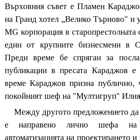
Върховния съвет е Пламен Караджо
на Гранд хотел „Велико Търново" и 
MG корпорация в старопрестолната с
един от крупните бизнесмени в С
Преди време бе спряган за посл
публикации в пресата Караджов е
време Караджов призна публично, 
покойният шеф на "Мултигруп" Илия
Между другото предложението да 
е направено лично шефа н
автоматизацията на проектирането и