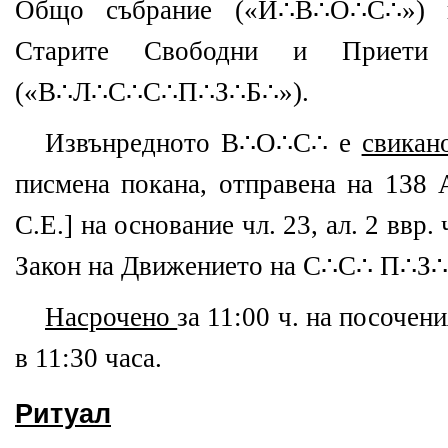
Общо събрание («И∴В∴О∴С∴») 
Старите Свободни и Приети
(«В∴Л∴С∴С∴П∴З∴Б∴»).
Извънредното В∴О∴С∴ е
свика
писмена покана, отправена на 138 
C.E.] на основание чл. 23, ал. 2 ввр.
Закон на Движението на С∴С∴ П∴З∴ 
Насрочено
за 11:00 ч. на посоче
в 11:30 часа.
Ритуал