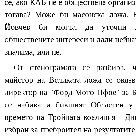
се, ако КАБ не е обществена организа
тогава? Може би масонска ложа. 
Йовчев би могъл да уточни
обществените интереси и дали нейна
значима, или не.
От стенограмата се разбира, 
майстор на Великата ложа се оказ
директор на "Форд Мото Пфое" за Б
се набива и бившият Областен у
времето на Тройната коалиция - Ди
избран за преброител на резултатите