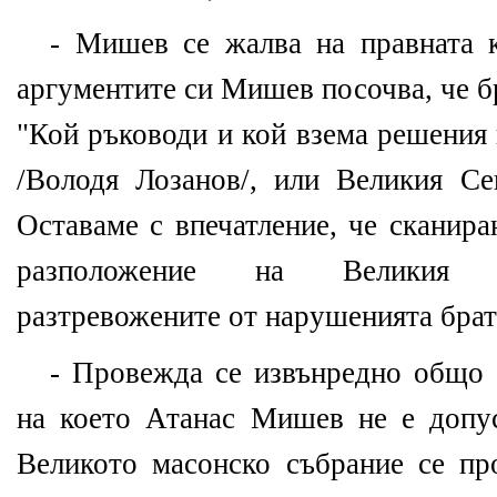
- Мишев се жалва на правната 
аргументите си Мишев посочва, че бр
"Кой ръководи и кой взема решения
/Володя Лозанов/, или Великия Се
Оставаме с впечатление, че сканир
разположение на Великия с
разтревожените от нарушенията брат
- Провежда се извънредно общо с
на което Атанас Мишев не е допус
Великото масонско събрание се пр