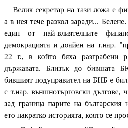
Велик секретар на тази ложа е ф
а в нея тече разкол заради... Белене
един от най-влиятелните фина
демокрацията и доайен на т.нар. "п
22 г., в който бяха разграбени 
държавата. Близък до бившата Б
бившият подуправител на БНБ е бил
с т.нар. външнотърговски дългове, 
зад граница парите на българския 
ето накратко историята, която се пр