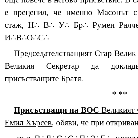
е преценил, че именно Масонът с
стаж, Н∴ В∴ У∴ Бр∴ Румен Ралче
И∴В∴О∴С∴
Председателстващият Стар Велик 
Великия Секретар да докладв
присъстващите Братя.
* **
Присъстващи на В
О
С
Великият 
Емил Хърсев
, обяви, че при открив