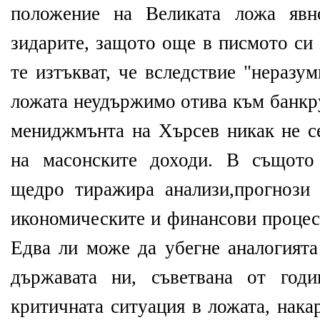
положение на Великата ложа явн
зидарите, защото още в писмото си 
те изтъкват, че вследствие "неразу
ложата неудържимо отива към банкру
мениджмънта на Хърсев никак не се
на масонските доходи. В същото
щедро тиражира анализи,прогнози
икономическите и финансови процес
Едва ли може да убегне аналогият
държавата ни, съветвана от год
критичната ситуация в ложата, нака