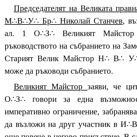
Председателят на Великата правн
М
∴
В
∴
У
∴
Бр
∴
Николай Станчев
, в
ал. 1 О∴З∴ Великият Майстор
ръководството на събранието на За
Старият Велик Майстор Н∴ В∴ У∴
може да ръководи събранието.
Великият Майстор
заяви, че ци
О∴З∴ говори за една възможно
императивно ограничение, забраняв
да възложи на друг участник в И∴
още повече в негово присъствие. В 