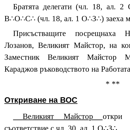
Братята делегати (чл. 18, ал. 2
В∴О∴С∴ (чл. 18, ал. 1 О∴З∴) заеха м
Присъстващите посрещнаха
Лозанов, Великият Майстор, на ко
Заместник Великият Майстор
Караджов ръководството на Работата
* **
Откриване на В
О
С
Великият Майстор
откри
съответствие с чл. 30, ал. 1 О∴З∴