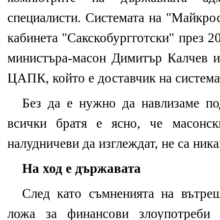
специалисти. Системата на "Майкрос
кабинета "Сакскобургготски" през 2
министъра-масон Димитър Калчев и
ЦАПК, който е доставчик на система
Без да е нужно да навлизаме п
всички братя е ясно, че масонск
налудничеви да изглеждат, не са ник
На ход е държавата
След като съмненията на вътре
ложа за финансови злоупотреби 