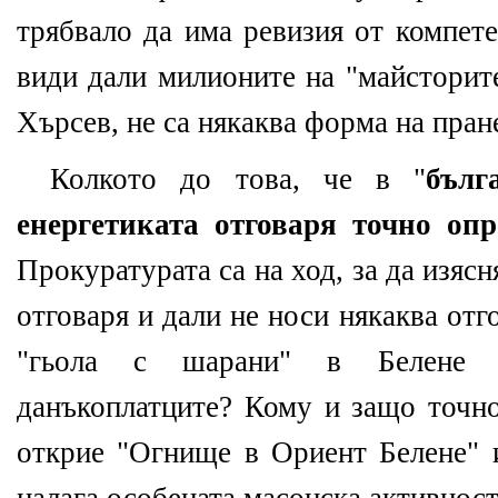
трябвало да има ревизия от компете
види дали милионите на "майсторит
Хърсев, не са някаква форма на пране
Колкото до това, че в "
бълг
енергетиката отговаря точно опр
Прокуратурата са на ход, за да изясн
отговаря и дали не носи някаква отг
"гьола с шарани" в Белене 
данъкоплатците? Кому и защо точно
открие "Огнище в Ориент Белене" 