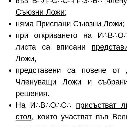
във В∴Л∴С∴С∴П∴З∴Б∴
член
Съюзни Ложи
;
няма Приспани Съюзни Ложи;
при откриването на И∴В∴О
листа са вписани
предста
Ложи
,
представени са повече от 
Членуващи Ложи и събран
решения.
На И∴В∴О∴С∴
присъстват 
стол
, които участват във Ве