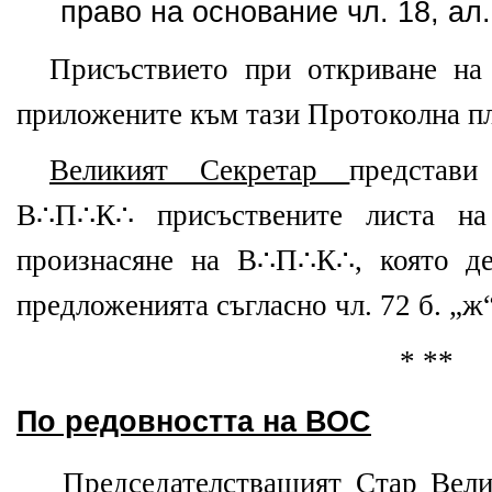
право на основание чл. 18, ал
Присъствието при откриване н
приложените към тази Протоколна пл
Великият Секретар
представ
В∴П∴К∴ присъствените листа н
произнасяне на В∴П∴К∴, която де
предложенията съгласно чл. 72 б. „
* **
По редовността на В
О
С
Председателстващият Стар Ве