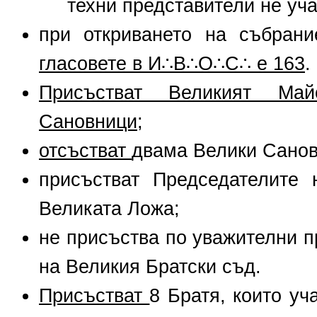
техни представители не у
при откриването на събран
гласовете в И
∴
В
∴
О
∴
С
∴
е 163
.
Присъстват Великият Ма
Сановници
;
отсъстват
двама Велики Санов
присъстват Председателите 
Великата Ложа;
не присъства по уважителни 
на Великия Братски съд.
Присъстват
8 Братя, които у