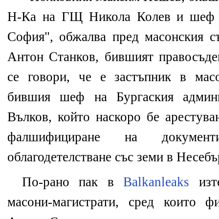
Н-Ка на ГЩ Никола Колев и шеф н
София", обжалва пред масонския съ
Антон Станков, бившият правосъде
се говори, че е застъпник в мас
бившия шеф на Бургаския админи
Вълков, който наскоро бе арестува
фалшифициране на докуме
облагодетелстване със земи в Несеб
По-рано пак в
Balkanleaks
изте
масони-магистрати, сред които 