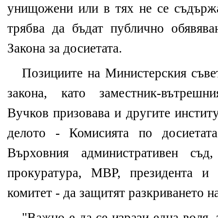
унищожени или в тях не се съдържа
трябва да бъдат публично обявява
Закона за досиетата.
Позициите на Министерския съве
закона, като заместник-вътрешн
Вучков призовава и другите институ
делото - Комисията по досиетата
Върховния административен съд,
прокуратура, МВР, президента и 
комитет - да защитят разкриването на
"Важно е да се изрази една воля,