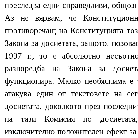
преследва едни справедливи, общоз
Аз не вярвам, че Конституцион
противоречащ на Конституцията този
Закона за досиетата, защото, позова
1997 г., то е абсолютно несъотн
разпоредба на Закона за досиет
функционира. Малко необяснима е 
атакува един от текстовете на се
досиетата, доколкото през последни
на тази Комисия по досиетата
изключително положителен ефект за