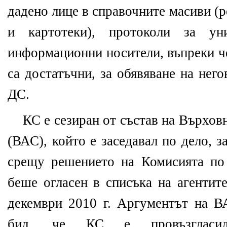
дадено лице в справочните масиви (
и картотеки), протоколи за у
информационни носители, въпреки че
са достатъчни, за обявяване на нег
ДС.
КС е сезиран от състав на Върхов
(ВАС), който е заседавал по дело, 
срещу решението на Комисията по 
беше огласен в списъка на агентит
декември 2010 г. Аргументът на В
бил, че КС е провъзгласи