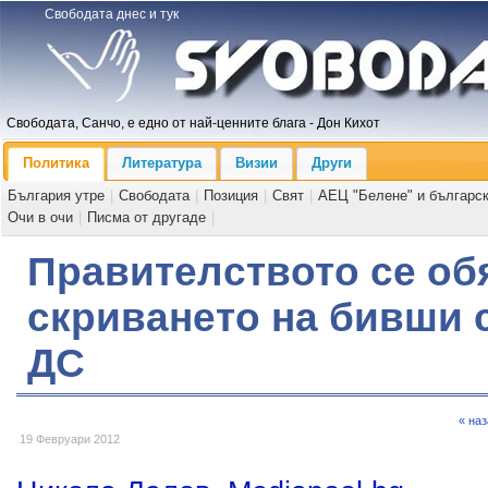
Свободата днес и тук
Свободата, Санчо, е едно от най-ценните блага - Дон Кихот
Политика
Литература
Визии
Други
България утре
|
Свободата
|
Позиция
|
Свят
|
АЕЦ "Белене" и българс
Очи в очи
|
Писма от другаде
|
Правителството се об
скриването на бивши 
ДС
« на
19 Февруари 2012