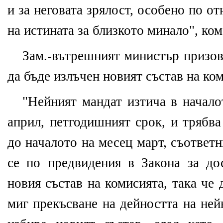
и за неговата зрялост, особено по о
на истината за близкото минало", ко
Зам.-вътрешният министър призов
да бъде излъчен новият състав на ко
"Нейният мандат изтича в начало
април, петгодишният срок, и трябв
до началото на месец март, съответ
се по предвидения в Закона за дос
новия състав на комисията, така че 
миг прекъсване на дейността на нейн