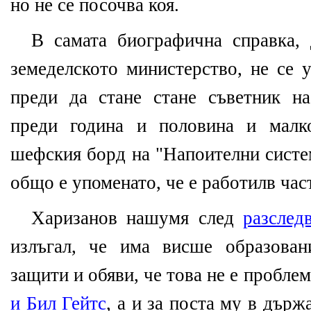
но не се посочва коя.
В самата биографична справка,
земеделското министерство, не се 
преди да стане стане съветник н
преди година и половина и малк
шефския борд на "Напоителни систе
общо е упоменато, че е работилв час
Харизанов нашумя след
разслед
излъгал, че има висше образован
защити и обяви, че това не е проблем
и Бил Гейтс
, а и за поста му в дър