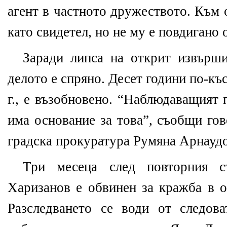
агент в частното дружеството. Към 
като свидетел, но не му е повдигано 
Заради липса на открит извърши
делото е спряно. Десет години по-къ
г., е възобновено. “Наблюдаващият 
има основание за това”, съобщи го
градска прокуратура Румяна Арнаудо
Три месеца след повторния ст
Харизанов е обвинен за кражба в о
Разследването се води от следов