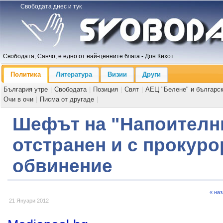
Свободата днес и тук
Свободата, Санчо, е едно от най-ценните блага - Дон Кихот
Политика
Литература
Визии
Други
България утре
|
Свободата
|
Позиция
|
Свят
|
АЕЦ "Белене" и българс
Очи в очи
|
Писма от другаде
|
Шефът на "Напоителн
отстранен и с прокуро
обвинение
« на
21 Януари 2012