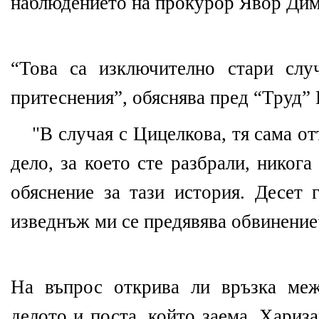
наблюдението на прокурор Явор Дим
“Това са изключително стари слу
притеснения”, обяснява пред “Труд”
"В случая с Цицелкова, тя сама от
дело, за което сте разбрали, никог
обяснение за тази история. Десет 
изведнъж ми се предявява обвинение”
На въпрос открива ли връзка меж
делото и поста, който заема, Хариз