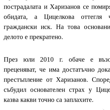
пострадалата и Харизанов се помиря
обидата, а Цицелкова оттегля
граждански иск. На това основан
делото е прекратено.
През юли 2010 г. обаче е възо
преценяват, че има достатъчно док
престъпление от Харизанов. Спор
събудил основателен страх у Циц
казва какви точно са заплахите.