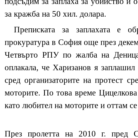
подсъдим за заплаха за убийство и 
за кражба на 50 хил. долара.
Преписката за заплахата е об
прокуратура в София още през декем
Четвърто РПУ по жалба на Деница
оплакала, че Харизанов я заплашил 
сред организаторите на протест ср
моторите. По това време Цицелкова
като любител на моторите и оттам се
През пролетта на 2010 г. пред 