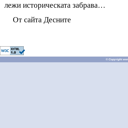
лежи историческата забрава…
От сайта Десните
© Copyright
ww