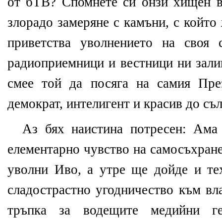
от бТВ? Спомнете си онзи хищен в
злорадо замеряне с камъни, с който
приветства уволнението на своя 
радиоприемници и вестници ни зали
смее той да посяга на самия Пре
демократ, интелигент и красив до съ
Аз бях наистина потресен: Ама
елементарно чувство на самосъхран
уволни Иво, а утре ще дойде и те
сладострастно угодничество към вла
тръпка за водещите медийни ге