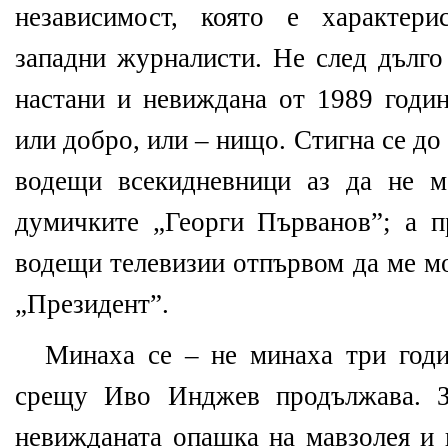
независимост, която е характери
западни журналисти. Не след дълго
настани и невиждана от 1989 годин
или добро, или – нищо. Стигна се до
водещи всекидневници аз да не 
думичките „Георги Първанов”; а 
водещи телевизии отпървом да ме мо
„Президент”.
Минаха се – не минаха три год
срещу Иво Инджев продължава. З
невижданата опашка на мавзолея и 