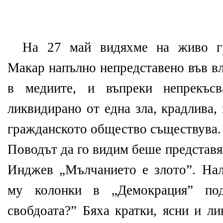
На 27 май видяхме на живо гр
Макар напълно непредставено във вл
в медиите, и въпреки непрекъс
ликвидирано от една зла, крадлива, 
гражданското общество съществува.
Поводът да го видим беше представя
Инджев „Мълчанието е злото”. На
му колонки в „Демокрация” по
свобдоата?” Бяха кратки, ясни и ли