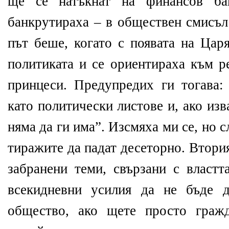
ще се натъкнат на финансов бан
банкрутираха – в обществен смисъл
път беше, когато с появата на Цар
политиката и се ориентираха към р
принцеси. Предупредих ги тогава:
като политически листове и, ако изв
няма да ги има”. Изсмяха ми се, но с
тиражите да падат десеторно. Втория
забранени теми, свързани с властт
всекидневни усилия да не бъде д
общество, ако щете просто гражд