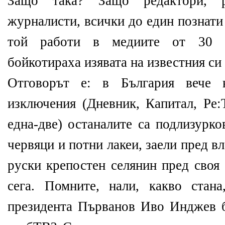
Защо така? Защо редактори, 
журналисти, всички до един познати
той работи в медиите от 30 г
бойкотираха изявата на известния си
Отговорът е: в България вече
изключения (Дневник, Капитал, Р
една-две) останалите са подлизурко
червяци и потни лакеи, заели пред вл
руски крепостен селянин пред своя 
сега. Помните, нали, какво стан
президента Първанов Иво Инджев 