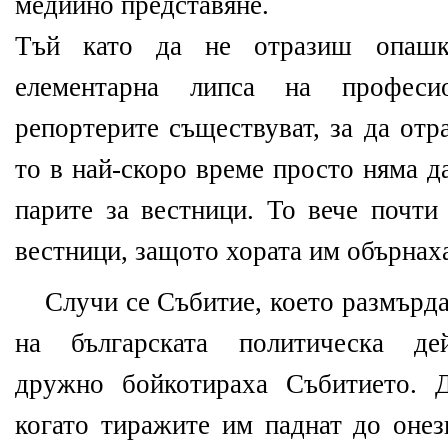
медийно представяне.
Тъй като да не отразиш опашк
елементарна липса на профес
репортерите съществуват, за да отр
то в най-скоро време просто няма д
парите за вестници. То вече почти
вестници, защото хората им обърна
Случи се Събитие, което размърда
на българската политическа дей
дружно бойкотираха Събитието. Д
когато тиражите им паднат до онез