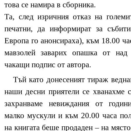
това се намира в сборника.
Та, след изричния отказ на големи
печатни, да информират за събит
Европа го анонсираха), към 18.00 ч
мавзолей заварих опашка от над 
чакащи подпис от автора.
Тъй като донесеният тираж ведна
наши десни приятели се хванахме с
захранваме невиждания от годин
малко мускули и към 20.00 часа по
на книгата беше продаден – на място