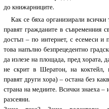
до книжарниците.
Как се бяха организирали всички 
правят гражданите в съвременния св
достъп – по интернет, с есемеси и 
това напълно безпрецедентно градск
да излезе на площада, пред хората, д
не скрит в Шератон, на коктейл, 
правят други хора) – остана без какв
страна на медиите. Всички знаеха – 
разсеяни.