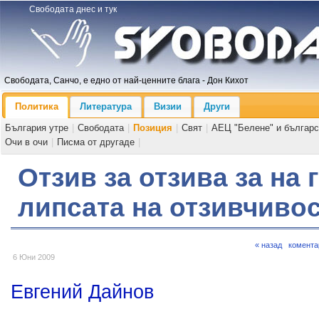
Свободата днес и тук
Свободата, Санчо, е едно от най-ценните блага - Дон Кихот
Политика
Литература
Визии
Други
България утре
|
Свободата
|
Позиция
|
Свят
|
АЕЦ "Белене" и българс
Очи в очи
|
Писма от другаде
|
Отзив за отзива за на 
липсата на отзивчивос
« назад
комента
6 Юни 2009
Евгений Дайнов