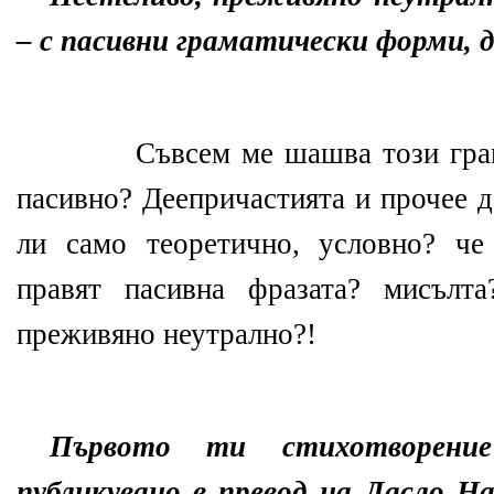
– с пасивни граматически форми, д
Съвсем ме шашва този грам
пасивно? Деепричастията и прочее д
ли само теоретично, условно? че
правят пасивна фразата? мисълт
преживяно неутрално?!
Първото ти стихотворен
публикувано в превод на Ласло На