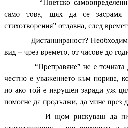
“Поетско самоопределени
само това, щях да се засрамя
стихотворения” отдавна, след времет
Дистанцираност? Необходима
вид – чрез времето, от часове до год
“Преправяне” не е точната
честно е уважението към порива, ко
но ако той е нарушен заради уж ця
помогне да продължи, да мине през д
И щом рискуваш да пи