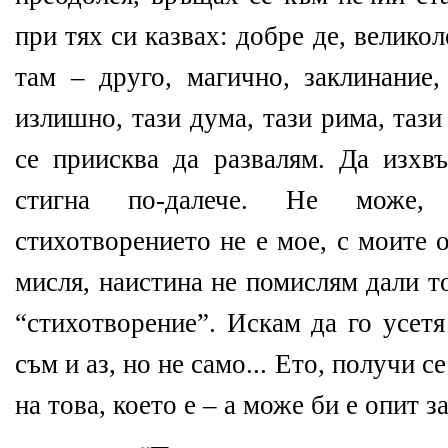
при тях си казвах: добре де, великол
там – друго, магично, заклинание,
излишно, тази дума, тази рима, тази
се приисква да развалям. Да изхвъ
стигна по-далече. Не може, 
стихотворението не е мое, с моите 
мисля, наистина не помислям дали то
“стихотворение”. Искам да го усетя
съм и аз, но не само... Ето, получи 
на това, което е – а може би е опит 