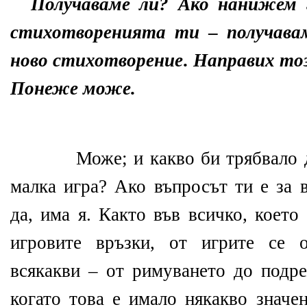
Получаваме ли? Ако нанижем 
стихотворенията ти
–
получава
ново
стихотворение
.
Направих
то
Понеже може.
Може; и какво би трябвало 
малка игра? Ако въпросът ти е за в
да, има я. Както във всичко, което
игровите връзки, от игрите се о
всякакви – от римуването до подре
когато това е имало някакво значен