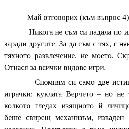
Май отговорих (към въпрос 4)
Никога не съм си падала по и
заради другите. За да съм с тях, с ня
тяхното развлечение, не моето. Ск
Отнася за всички видове игри.
Спомням си само две исти
играчки: куклата Верчето – но не 
колкото гледах изящното й личиц
беше свирещ механизъм, изваден 