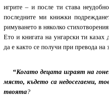
игрите – и после ти става неудобн
последните ми книжки подреждане
римуването в няколко стихотворения
Ето и книгата на унгарски ти казах
да е както се получи при превода на 
“
Когато децата играят на гоне
място, където са недосегаеми, то
твоята
?