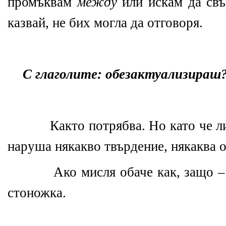
промъквам
между
или искам да св
казвай, не бих могла да отговоря.
С глаголите: обезактуализираш
Както потрябва. Но като че л
наруша някакво твърдение, някаква 
Ако мисля обаче как, защо –
стоножка.