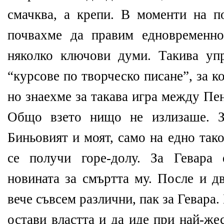
смачква, а крепи. В моменти на п
почвахме да правим едновременно
няколко ключови думи. Такива уп
“курсове по творческо писане”, за к
но знаехме за такава игра между Пе
Общо взето нищо не излизаше. За
Биньовият и моят, само на едно так
се получи горе-долу. За Гевара
новината за смъртта му. После и д
вече съвсем различни, пак за Гевара.
остави властта и да иде при най-же