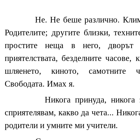
Не. Не беше различно
. К
ли
Родителите; другите близки, техни
простите неща в него, дворът
приятелствата, безделните часове, к
шляенето, киното, самотните ча
Свободата. Имах я.
Никога принуда, никога 
сприятелявам, какво да чета... Нико
родители и умните ми учители.