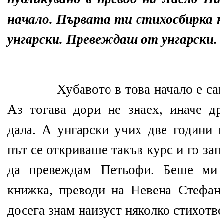
начало. Първата ти стихосбирка н
унгарски. Превеждаш от унгарски.
Хубавото в това начало е са
Аз тогава дори не знаех, иначе д
дала. А унгарски учих две години 
път се откриваше такъв курс и го за
да превеждам Петьофи. Беше ми 
книжка, преводи на Невена Стефан
досега знам наизуст няколко стихотв