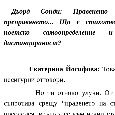
Дьорд Сонди:
Правенето
преправянето... Що е стихотв
поетско самоопределение
дистанцираност?
Екатерина Йосифова:
Това
несигурни отговори.
Но ти отново улучи. От
съпротива срещу “правенето на с
преодолея, връщах се към нечии ст