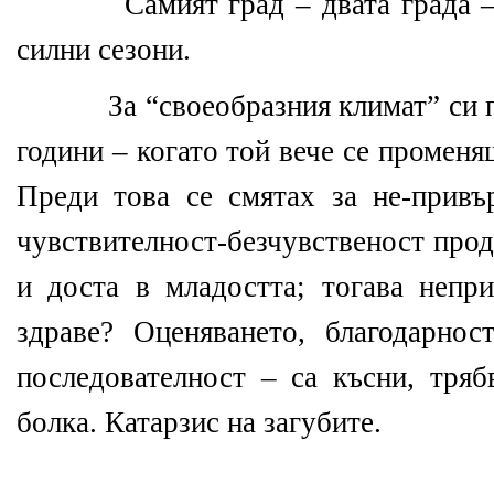
Самият град – двата града –
силни сезони.
За “своеобразния климат” си 
години – когато той вече се променяш
Преди това се смятах за не-привъ
чувствителност-безчувственост про
и доста в младостта; тогава непр
здраве? Оценяването, благодарно
последователност – са късни, тряб
болка. Катарзис на загубите.