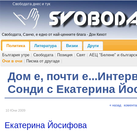
Свободата днес и тук
Свободата, Санчо, е едно от най-ценните блага - Дон Кихот
Политика
Литература
Визии
Други
България утре
|
Свободата
|
Позиция
|
Свят
|
АЕЦ "Белене" и българс
Очи в очи
|
Писма от другаде
|
Дом е, почти е...Инте
Сонди с Екатерина Й
« назад
комента
10 Юни 2009
Екатерина Йосифова