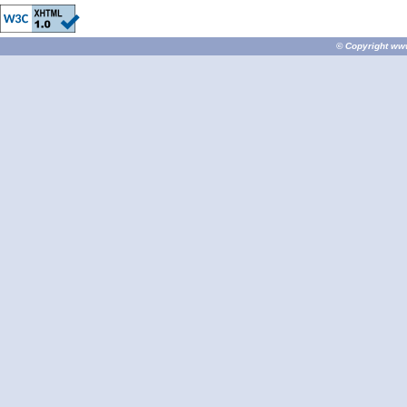
© Copyright
ww