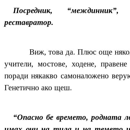
Посредник, “междинник”
реставратор.
Виж, това да. Плюс още няко
учители, мостове, ходене, правене
поради някакво самоналожено верую
Генетично ако щеш.
“Опасно бе времето, родната л
имах очи на тила и на темето и