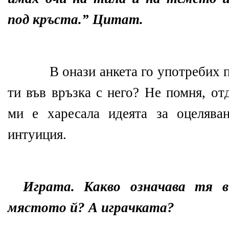
под кръста.” Цитат.
В онази анкета го употребих 
ти във връзка с него? Не помня, от
ми е харесала идеята за оцелява
интуиция.
Играта. Какво означава тя 
мястото й? А играчката?