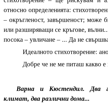
стихотворение – ще рискувам и а
относно определенията: стихотворени
– окръгленост, завършеност; може б
или разширяващи се кръгове, вълни..
посока – увличане – ... Да не свършв
Идеалното стихотворение: ан
Добре че не ме питаш какво е 
Варна и Кюстендил. Два гр
климат, два различни дома...