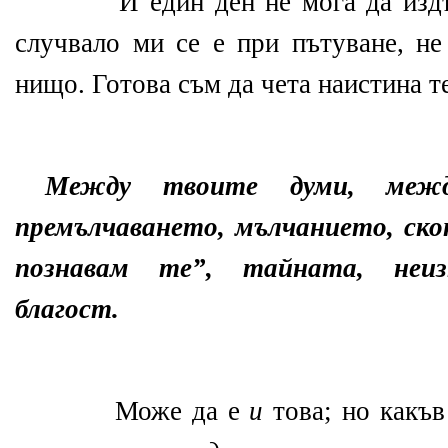
И един ден не мога да изд
случвало ми се е при пътуване, не
нищо. Готова съм да чета наистина т
Между твоите думи, между
премълчаването, мълчанието, ско
познавам те”, тайната, неиз
благост.
Може да е
и
това; но какъв