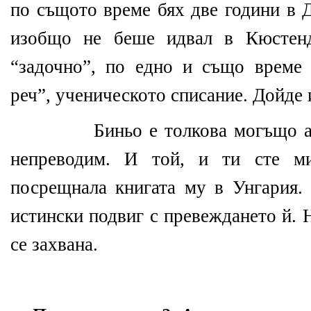
по същото време бях две години в 
изобщо не беше идвал в Кюстенд
“задочно”, по едно и също време
реч”, ученическото списание. Дойде 
Биньо е толкова могъщо а
непреводим. И той, и ти сте ми
посрещнала книгата му в Унгария.
истински подвиг с превеждането й. 
се захвана.