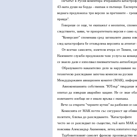
Печатът в Русия коментира вчерашната катастрофа 
43-мата души на борда - екипаж и пътници. Експерт
веднага предложиха три версии за причините - греш
правда".
Говореше се още, че екипажът е неопитен, споменат
следствието, заяви, че приоритетната версия е само е
"Комерсант" споменава сред загиналите двама извес
след катастрофата бе отхвърлена версията за атентат
От всички самолети, излетели вчера от Тюмен, сам
Наземните служби предложили тази услуга на команди
се знаело дали е използвал пневматичната антиобле
Образуваното наказателно дело за нарушаване на н
техническо разследване започна комисия на руския
Междудържавен авиационен комитет (МАК), информ
Авиокомпанията собственик "ЮТеър" твърдеше вчер
опитал да извърши аварийно кацане. Не се знае об
излитането изобщо не е имало връзка с екипажа.
Вече са открити "черните кутии" на разбилия се сам
Комисията от МАК почти със сигурност ще обяви за
полетите, близък до разследването. "Катастрофите
често не се разследват по същество, тъй като МАК и
пояснява Александър Акименков, летец изпитател пър
Турбовитловият самолет френско производство мож