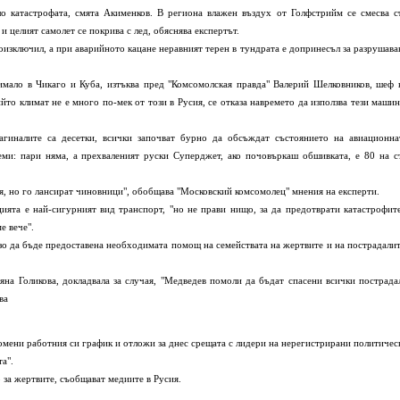
ло катастрофата, смята Акименков. В региона влажен въздух от Голфстрийм се смесва с
и целият самолет се покрива с лед, обяснява експертът.
изключил, а при аварийното кацане неравният терен в тундрата е допринесъл за разрушава
ало в Чикаго и Куба, изтъква пред "Комсомолская правда" Валерий Шелковников, шеф 
йто климат не е много по-мек от този в Русия, се отказа навремето да използва тези машин
налите са десетки, всички започват бурно да обсъждат състоянието на авиационна
ми: пари няма, а прехваленият руски Суперджет, ако почовъркаш обшивката, е 80 на с
я, но го лансират чиновници", обобщава "Московский комсомолец" мнения на експерти.
ята е най-сигурният вид транспорт, "но не прави нищо, за да предотврати катастрофите
е вече".
да бъде предоставена необходимата помощ на семействата на жертвите и на пострадалит
а Голикова, докладвала за случая, "Медведев помоли да бъдат спасени всички пострада
ва
омени работния си график и отложи за днес срещата с лидери на нерегистрирани политичес
та".
за жертвите, съобщават медиите в Русия.