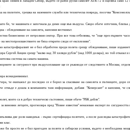
край Тюмен в Западен Сибир, където се разби руски самолет ATR-72 и оцеляха само 12 
и
ка на пилотите, грешка на наземните служби или техническа повреда, посочва "Комсомолск
о бе, че машината е започнала да дими още във въздуха. Скоро обаче източник, близък 
дна - обледеняване на самолета, напомня вестникът.
тни бизнесмени от петролния сектор. При все това отбелязва, че "още през първите часо
 - на местопроизшествието не бяха открити следи от експлозиви".
о катастрофиралият не е бил обработен преди полета срещу обледеняване, пише изданиет
ра Сергей Анцин срещу "малко над 30 хиляди рубли" (над 1000 долара), но той отказал и 
денителна система на самата машина.
ормите за сигурност при въздухоплаване ще се ръководи от следствието в Москва; отдел
ира всекидневникът.
а, че екипажът до последно се е борил за спасяване на самолета и пътниците, дори се
аче откъде е дошла в компанията тази информация, добавя "Комерсант" и напомня, че сл
олет, които са в добро техническо състояние, пише обаче "РБК дейли".
 виновни летците, прогнозира пред "Новие известия" неназован експерт по сигурността 
зпълнява две роли наведнъж - първо сертифицира полетите, а после разследва катастрофите
ви клас.
е би просто не е бил пригоден за полети в сибирски условия, където е необходима мощ