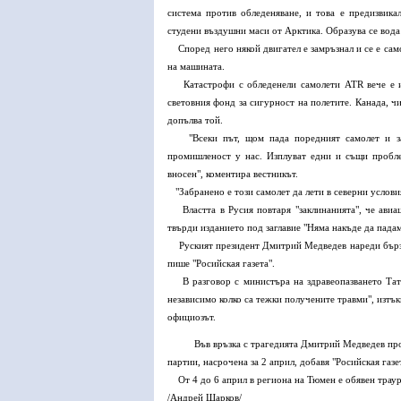
система против обледеняване, и това е предизвика
студени въздушни маси от Арктика. Образува се вода 
Според него някой двигател е замръзнал и се е само
на машината.
Катастрофи с обледенели самолети ATR вече е им
световния фонд за сигурност на полетите. Канада, чи
допълва той.
"Всеки път, щом пада поредният самолет и заги
промишленост у нас. Изплуват едни и същи пробле
вносен", коментира вестникът.
"Забранено е този самолет да лети в северни услови
Властта в Русия повтаря "заклинанията", че авиаци
твърди изданието под заглавие "Няма накъде да падам
Руският президент Дмитрий Медведев нареди бързо 
пише "Росийская газета".
В разговор с министъра на здравеопазването Татян
независимо колко са тежки получените травми", изтък
официозът.
Във връзка с трагедията Дмитрий Медведев пр
партии, насрочена за 2 април, добавя "Росийская газе
От 4 до 6 април в региона на Тюмен е обявен траур 
/Андрей Шарков/