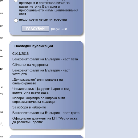
от
президент и притежава визия за
развитието на България и
приобщаването й към цивилизования
ая
свят
нещо, което не ме интересува
до
резултати
ве
Последни публикации
о.
01/11/2016
не
Банковият фалит на България - част пета
Сблъсък на лидерства
но
Банковият фалит на България - част
четвърта
„Ден разделен“ или провалът на
балансирането
 е
Ченалова към Цацаров: Царят е гол,
времето на всеки идва
ед
Избори: Формира се широка анти
евроатлантическа коалиция
За избора в изборите
на
Банковият фалит на България - част трета
Официален документ на ЕП: "Русия иска
да разцепи Европа"
",
на