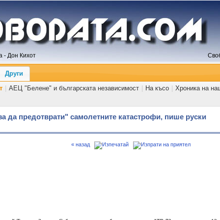
 - Дон Кихот
Сво
Други
т
|
АЕЦ "Белене" и българската независимост
|
На късо
|
Хроника на на
 за да предотврати" самолетните катастрофи, пише руски
« назад