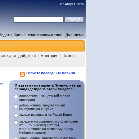
07 Август 2026
бодата, брат, е нещо изключително - Джендема
шите дни: дайджест
|
Блогария
|
Памет
|
Вземете последните новини
Отказът на президента Плевнелиев да
се кандидатира за втори мнадат е:
основателен, защото той е слаб
президент
добра новина, защото той ни
конфронтира с Русия
заради изцепката на Радан Кънев
заради многократното му бламиране
от ГЕРБ. Последният път -
отхвърлянето на ветото му върху
Изборния кодекс
лоша новина, защото той е достоен