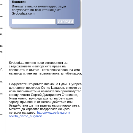
Бюлетин
ъс
Въведете вашия имейл адрес за да
получавате по-важните неща от
Svobodata.com.
не
на
и,
та
то
Svobodata.com не носи отговорност за
съдържанието и авторските права на
",
препечатани статии - като винаги посочва име
на автор и линк на първоначалната публикация.
е,
Подкрепете Откритото писмо на Едвин Сугарев
до главния прокурор Сотир Цацаров, с което се
иска започването на наказателно производство
ли
срещу лицето Сергей Дмитриевич Станишев,
бивш министър-председател на България,
заради причинени от негови действия или
бездействия щети в размер на милиарди лева.
Можете да изразите подкрепата си чрез
петиция на адрес:
http://www.peticiq.com/
ки
otkrito_pismo_sugarev