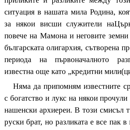
приликите и разликите между тоз
ситуация в нашата мила Родина, коя
за някои висши служители наЦърк
повече на Мамона и неговите земни
българската олигархия, сътворена п
периода на първоначалното разг
известна още като „кредитни мили(ц
Няма да припомням известните ср
с богатство и лукс на някои прочули 
нашенски архиереи. В този смисъл т
руски брат, но разликата е все пак в