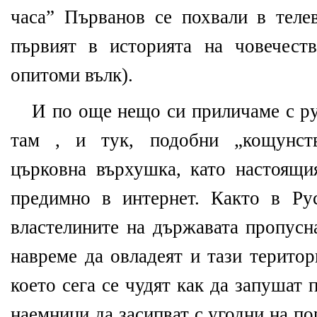
часа” Първанов се похвали в теле
първият в историята на човечест
опитоми вълк).
И по още нещо си приличаме с ру
там , и тук, подобни „кощунств
църковна върхушка, като настоящия
предимно в интернет. Както в Ру
властелините на държавата пропусн
навреме да овладеят и тази територ
което сега се чудят как да запушат
наемници да засипват с угодни на п