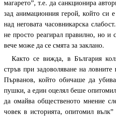
магарето”, т.е. да санкционира автор
зад анимационния герой, който си е
над неговата часовникарска слабост
не просто реагирал правилно, но и 
вече може да се смята за заклано.
Както се вижда, в България кол
стръв при задоволяване на ловните
Първанов, който обичаше да убива
пушки, а един оцелял беше опитомил
да омайва общественото мнение сле
човек в историята, опитомил вълк” 