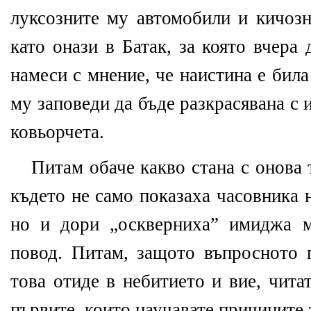
луксозните му автомобили и кичозн
като онази в Батак, за която вчера
намеси с мнение, че наистина е бил
му заповеди да бъде разкрасявана с 
ковьорчета.
Питам обаче какво стана с онова 
където не само показаха часовника 
но и дори „оскверниха” имиджа 
повод. Питам, защото въпросното п
това отиде в небитието и вие, читат
първите, които научавате причините з