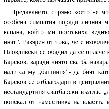
Предаването, спрямо което не мо
особена симпатия поради личния м
капана, който ми поставиха ведн
инат”. Разярен от това, че е изобл
Пловдивски се обадил да се оплаче 
Бареков, заради чиято сватба накар
нали са му „бащиния”- да бият като
Бареков се отблагодари в централни
нестандартния сватбарски възглас 
поискал от наместника на властта 