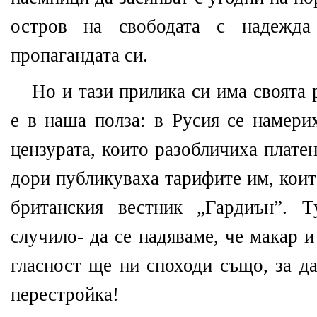
остров на свободата с надежд
пропагандата си.
Но и тази прилика си има своята 
е в наша полза: в Русия се намери
цензурата, които разобличиха плате
дори публикуваха тарифите им, коит
британския вестник „Гардиън”. 
случило- да се надяваме, че макар и
гласност ще ни споходи също, за д
перестройка!