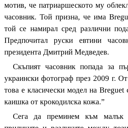
мотив, че патриаршеското му облек
часовник. Той призна, че има Bregu
той се намирал сред различни пода
Предпочитал руски евтини часов
президента Дмитрий Медведев.
Скъпият часовник попада за пъ
украински фотограф през 2009 г. От
това е класически модел на Breguet 
каишка от крокодилска кожа.”
Сега да преминем към малък с