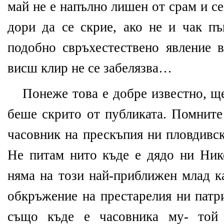
май не е напълно лишен от срам и се
дори да се скрие, ако не и чак пъ
подобно свръхестествено явление в
висш клир не се забелязва…
Понеже това е добре известно, ще
беше скрито от публиката. Помните
часовник на прескъпия ни пловдивс
Не питам нито къде е дядо ни Ни
няма на този най-приближен млад к
обкръжение на престарелия ни патр
също къде е часовника му- той