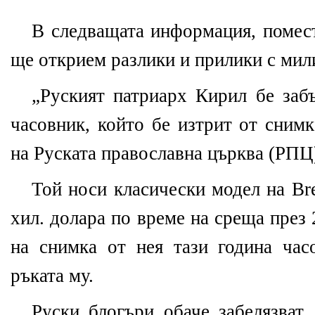
В следващата информация, помест
ще открием разлики и прилики с мил
„Руският патриарх Кирил бе забъ
часовник, който бе изтрит от снимк
на Руската православна църква (РПЦ
Той носи класически модел на Bre
хил. долара по време на среща през
на снимка от нея тази година час
ръката му.
Руски блогъри обаче забелязват,