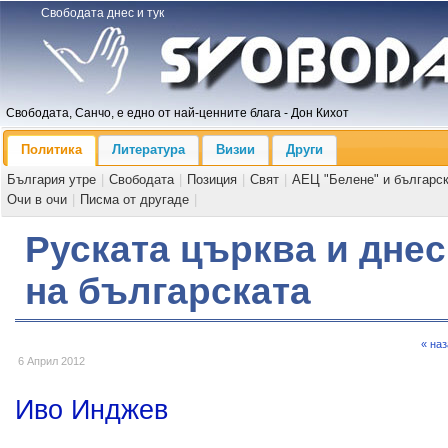
Свободата днес и тук
Свободата, Санчо, е едно от най-ценните блага - Дон Кихот
Политика
Литература
Визии
Други
България утре
|
Свободата
|
Позиция
|
Свят
|
АЕЦ "Белене" и българс
Очи в очи
|
Писма от другаде
|
Руската църква и днес
на българската
« на
6 Април 2012
Иво Инджев