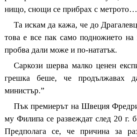
нищо, снощи се прибрах с метрото
Та искам да кажа, че до Драгалевц
това е все пак само подножието на 
пробва дали може и по-нататък.
Саркози шерва малко ценен експ
грешка беше, че продължавах д
министър.”
Пък премиерът на Швеция Фредри
му Филипа се развеждат след 20 г. 
Предполага се, че причина за ра