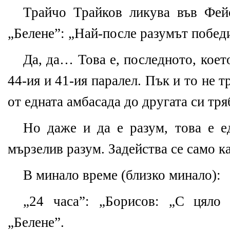
Трайчо Трайков ликува във Фей
„Белене”: „Най-после разумът побед
Да, да… Това е, последното, кое
44-ия и 41-ия паралел. Пък и то не т
от едната амбасада до другата си тр
Но даже и да е разум, това е е
мързелив разум. Задейства се само 
В минало време (близко минало):
„24 часа”: „Борисов: „С цяло
„Белене”.