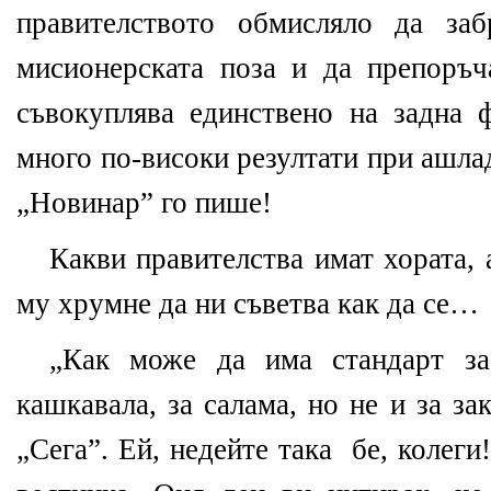
правителството обмисляло да заб
мисионерската поза и да препоръч
съвокуплява единствено на задна 
много по-високи резултати при ашлад
„Новинар” го пише!
Какви правителства имат хората, 
му хрумне да ни съветва как да се…
„Как може да има стандарт за
кашкавала, за салама, но не и за за
„Сега”. Ей, недейте така бе, колеги!