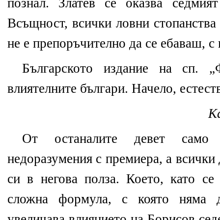
познал. Златев се оказва седмия
Всъщност, всички ловни стопанства 
не е препоръчително да се ебаваш, 
Българското издание на сп. „
влиятелните българи. Начело, естест
К
От останалите девет само
недоразумения с премиера, а всички
си в негова полза. Което, като се
сложна формула, с която няма д
увеличава влиянието на Борисов сед