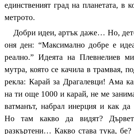
единственият град на планетата, в к
метрото.
Добри идеи, артък даже… Но, дет
оня ден: “Максимално добре е идеа
реално.” Идеята на Плевнелиев м
мутра, която се качила в трамвая, п
рекла: Карай за Драгалевци! Ама к
на ти още 1000 и карай, не ме заним
ватманът, набрал инерция и как да 
Но там какво да видят? Дървета
разкъртени… Какво става тука, бе?