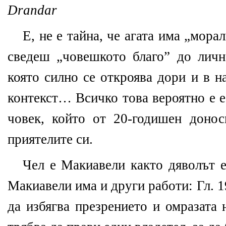
Drandar
Е, не е тайна, че агата има „мор
сведеш „човешкото благо” до лично
която силно се откроява дори и в 
контекст… Всичко това вероятно е е
човек, който от 20-годишен доно
приятелите си.
Чел е Макиавели както дяволът е
Макиавели има и други работи: Гл. 1
да избягва презрението и омразата 