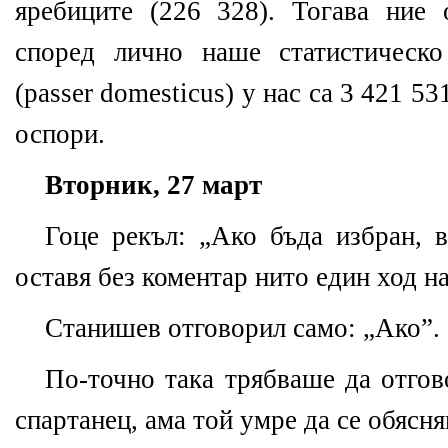
яребиците (226 328). Тогава ние 
според лично наше статистическо
(passer domesticus) у нас са 3 421 5
оспори.
Вторник, 27 март
Гоце рекъл: „Ако бъда избран, в
оставя без коментар нито един ход н
Станишев отговорил само: „Ако”.
По-точно така трябваше да отгов
спартанец, ама той умре да се обясн