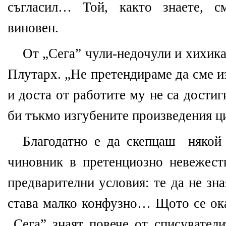
съгласил… Той, както знаете, с
виновен.
От „Сега” чули-недочули и хихика
Плутарх. „Не претендираме да сме 
и доста от работите му не са дости
би тъкмо изгубените произведения ц
Благодатно е да скепцаш някой 
чиновник в претенциозно невежест
предварителни условия: те да не зна
става малко конфузно… Щото се оказ
„Сега” знаят повече от списувател