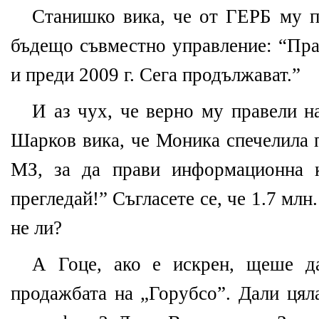
Станишко вика, че от ГЕРБ му п
бъдещо съвместно управление: “Пра
и преди 2009 г. Сега продължават.”
И аз чух, че верно му правели н
Шарков вика, че Моника спечелила п
МЗ, за да прави информационна 
прегледай!” Съгласете се, че 1.7 млн.
не ли?
А Гоце, ако е искрен, щеше д
продажбата на „Горубсо”. Дали цял