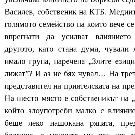
Василев, собственик на КТБ. Медиит
голямото семейство на които вече с
впрегнати да усилват влияниет
другото, като стана дума, чували 
имало група, наречена „Злите езици
лижат”? И аз не бях чувал… На тре
представител на приятелската на п
На шесто място е собственикът на 
който злоупотреби малко с влияние
беше леко нашокана ряпата, пре