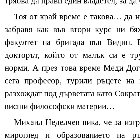
трябва да прави един владетел, за да 
Тоя от край време е такова… да н
забравя как във втори курс ни б
факултет на бригада във Видин. 
докторът, който от малък си е т
норми. А през това време Меди Дог
сега професор, турили ръцете на
разхождат под дърветата като Сокра
висши философски материи…
Михаил Неделчев вика, че за изг
мироглед и образованието на р