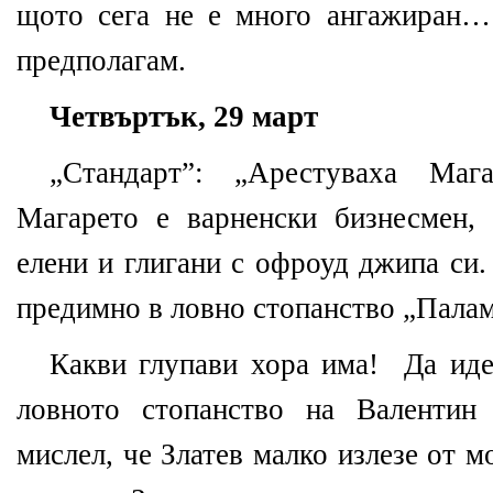
щото сега не е много ангажиран…
предполагам.
Четвъртък, 29 март
„Стандарт”: „Арестуваха Маг
Магарето е варненски бизнесмен,
елени и глигани с офроуд джипа си.
предимно в ловно стопанство „Пал
Какви глупави хора има! Да ид
ловното стопанство на Валентин
мислел, че Златев малко излезе от м