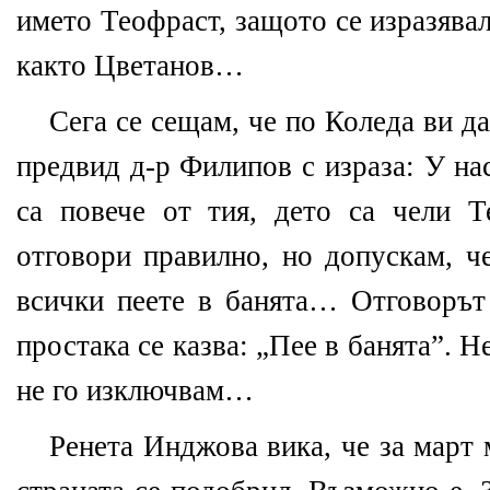
името Теофраст, защото се изразява
както Цветанов…
Сега се сещам, че по Коледа ви д
предвид д-р Филипов с израза: У нас
са повече от тия, дето са чели 
отговори правилно, но допускам, че
всички пеете в банята… Отговорът 
простака се казва: „Пее в банята”. Н
не го изключвам…
Ренета Инджова вика, че за март 