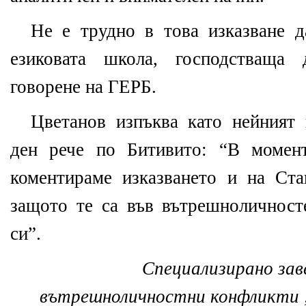
Не е трудно в това изказване д
езиковата школа, господстваща 
говорене на ГЕРБ.
Цветанов изпъква като нейният 
ден рече по Битивито: “В момен
коментираме изказването и на Ст
защото те са във вътрешноличност
си”.
Специализирано зав
вътрешноличностни конфликти