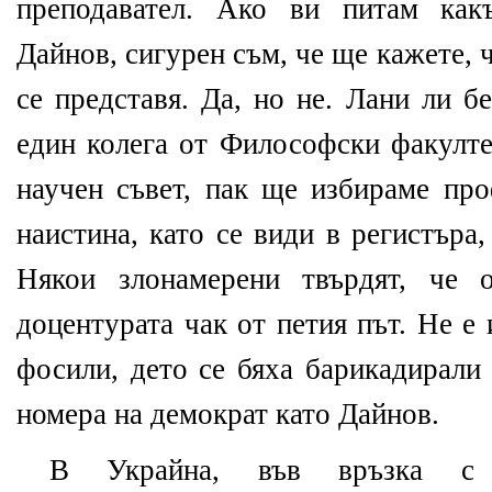
преподавател. Ако ви питам как
Дайнов, сигурен съм, че ще кажете, 
се представя. Да, но не. Лани ли б
един колега от Философски факултет
научен съвет, пак ще избираме про
наистина, като се види в регистъра
Някои злонамерени твърдят, че
доцентурата чак от петия път. Не е
фосили, дето се бяха барикадирали
номера на демократ като Дайнов.
В Украйна, във връзка с н