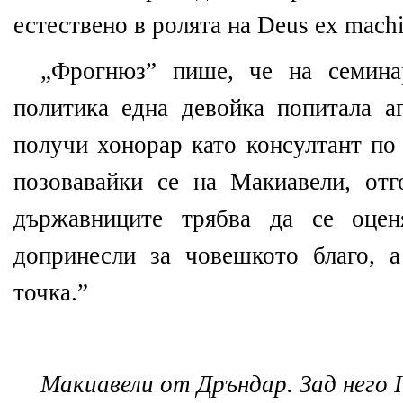
естествено в ролята на Deus ex mac
„Фрогнюз” пише, че на семина
политика една девойка попитала а
получи хонорар като консултант по
позовавайки се на Макиавели, отг
държавниците трябва да се оцен
допринесли за човешкото благо, 
точка.”
Макиавели от Дръндар. Зад него Il