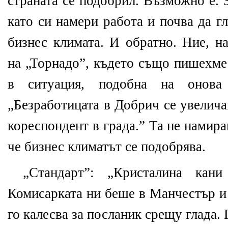
страната се подобрил. Възможно е. 
като си намери работа и почва да г
бизнес климата. И обратно. Ние, н
на „Торнадо”, където също пишехме 
в ситуация, подобна на онов
„Безработицата в Добрич се увелич
кореспондент в града.” Та не намир
че бизнес климатът се подобрява.
„Стандарт”: „Кристалина кани
Комисарката ни беше в Манчестър и
го калесва за посланик срещу глада. 