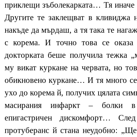
приклещи зъболекарката… Тя иначе 
Другите те заклещват в кливиджа н
накъде да мърдаш, а тя така те нагаж
с корема. И точно това се оказа 
докторката беше получила тежка „
му викат куркане на червата, но то
обикновено куркане… И тя много се 
ухо до корема й, получих цялата си
масирания инфаркт – болки в 
епигастричен дискомфорт… Сле
протуберанс й стана неудобно: „Ще