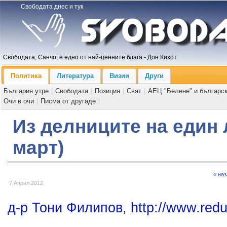
Свободата днес и тук
Свободата, Санчо, е едно от най-ценните блага - Дон Кихот
Политика
Литература
Визии
Други
България утре
|
Свободата
|
Позиция
|
Свят
|
АЕЦ "Белене" и българс
Очи в очи
|
Писма от другаде
|
Из делниците на един 
март)
« на
7 Април 2012
д-р Тони Филипов, http://www.redu