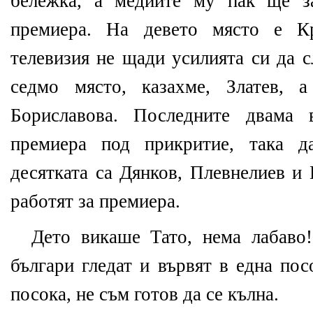
бележка, а медиите му пак ще за
премиера. На девето място е Кр
телевизия не щади усилията си да 
седмо място, казахме, Златев, 
Бориславова. Последните двама 
премиера под прикритие, така д
десятката са Дянков, Плевнелиев и
работят за премиера.
Дето викаше Тато, нема лабаво!
българи гледат и вървят в една пос
посока, не съм готов да се кълна.