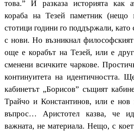
това.” И разказа историята как 
кораба на Тезей паметник (нещо 
стотици години го поддържали, като
с нови. Но възникнал философският
още е корабът на Тезей, или е друг
сменени всичките чаркове. Простичк
континуитета на идентичността. Щ
кабинетът „Борисов” същият кабине
Трайчо и Константинов, или е нов
въпрос… Аристотел казва, че ид
важната, не материала. Нещо, с кое