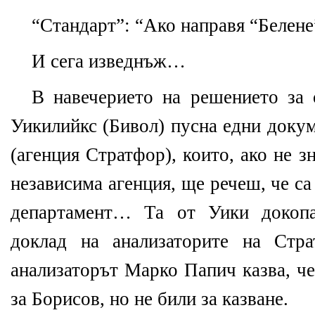
“Стандарт”: “Ако направя “Белене
И сега изведнъж…
В навечерието на решението за
Уикилийкс (Бивол) пусна едни доку
(агенция Стратфор), които, ако не з
независима агенция, ще речеш, че с
департамент… Та от Уики докопа
доклад на анализаторите на Стр
анализаторът Марко Папич казва, че
за Борисов, но не били за казване.