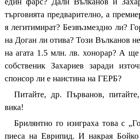
един фарс? Дали Вълканов и Заха
търговията предварително, а преми
я легитимират? Безвъзмездно ли? Го
на Доган ли отива? Този Вълканов не
на агата 1.5 млн. лв. хонорар? А ще
собственик Захариев заради изто
спонсор ли е наистина на ГЕРБ?
Питайте, др. Първанов, питайте,
вика!
Брилянтно го изиграха това с „Г
пиеса на Еврипид. И накрая Бойко