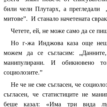
били чели Плутарх, а прегледали 
митове”. И станало начетената свра
Четете, ей, не може само да се пи
Но г-жа Инджова каза още нещ
можем да се съгласим: „Данните
манипулирани. И обикновено т
социолозите.”
Не че не сме съгласен, че социоло
съгласен, че статистиците не ман
беше казал: «Има три вида лъ