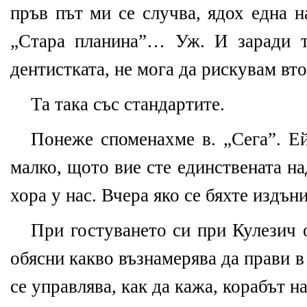
пръв път ми се случва, ядох една н
„Стара планина”… Уж. И заради т
дентистката, не мога да рискувам вто
Та така със стандартите.
Понеже споменахме в. „Сега”. Ей,
малко, щото вие сте единствената н
хора у нас. Вчера яко се бяхте издън
При гостуването си при Кулезич 
обясни какво възнамерява да прави в
се управлява, как да кажа, корабът н