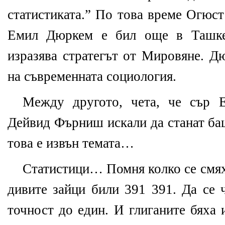
статистиката.” По това време Огюст
Емил Дюркем е бил още в Ташкен
изразява стратегът от Мировяне. Д
на съвременната социология.
Между другото, чета, че сър
Дейвид Фърниш искали да станат ба
това е извън темата…
Статистици… Помня колко се смях
дивите зайци били 391 391. Да се 
точност до един. И глиганите бяха 