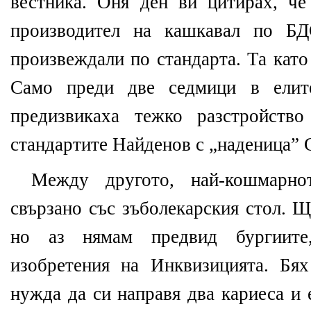
вестника. Оня ден ви цитирах, ч
производител на кашкавал по БД
произвеждали по стандарта. Та като
Само преди две седмици в елите
предизвикаха тежко разстройств
стандартите Найденов с „наденица” 
Между другото, най-кошмарн
свързано със зъболекарския стол. Щ
но аз нямам предвид бургиите
изобретения на Инквизицията. Бя
нужда да си направя два кариеса и 