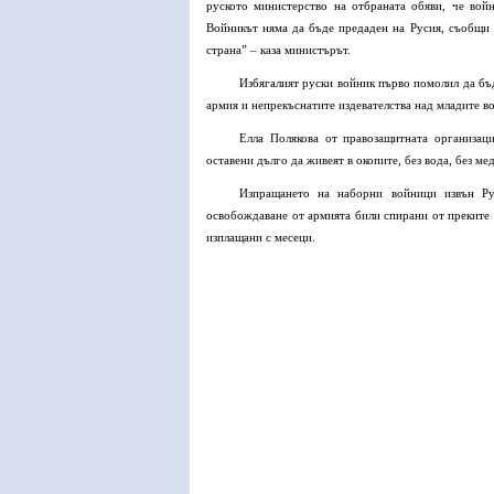
руското министерство на отбраната обяви, че войн
Войникът няма да бъде предаден на Русия, съобщи в
страна” – каза министърът.
Избягалият руски войник първо помолил да бъд
армия и непрекъснатите издевателства над младите в
Елла Полякова от правозащитната организа
оставени дълго да живеят в окопите, без вода, без м
Изпращането на наборни войници извън Ру
освобождаване от армията били спирани от преките 
изплащани с месеци.