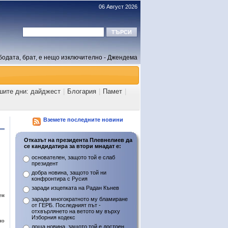
06 Август 2026
бодата, брат, е нещо изключително - Джендема
шите дни: дайджест
|
Блогария
|
Памет
|
Вземете последните новини
Отказът на президента Плевнелиев да
се кандидатира за втори мнадат е:
основателен, защото той е слаб
президент
добра новина, защото той ни
конфронтира с Русия
заради изцепката на Радан Кънев
ен
заради многократното му бламиране
от ГЕРБ. Последният път -
отхвърлянето на ветото му върху
Изборния кодекс
но
лоша новина, защото той е достоен