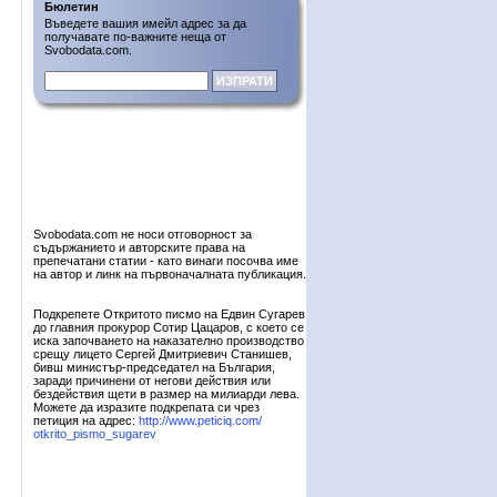
Бюлетин
Въведете вашия имейл адрес за да
получавате по-важните неща от
Svobodata.com.
Svobodata.com не носи отговорност за
съдържанието и авторските права на
препечатани статии - като винаги посочва име
на автор и линк на първоначалната публикация.
Подкрепете Откритото писмо на Едвин Сугарев
до главния прокурор Сотир Цацаров, с което се
иска започването на наказателно производство
срещу лицето Сергей Дмитриевич Станишев,
бивш министър-председател на България,
заради причинени от негови действия или
бездействия щети в размер на милиарди лева.
Можете да изразите подкрепата си чрез
петиция на адрес:
http://www.peticiq.com/
otkrito_pismo_sugarev