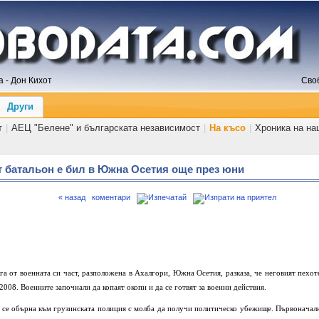
 - Дон Кихот
Сво
Други
т
|
АЕЦ "Белене" и българската независимост
|
На късо
|
Хроника на на
ят батальон е бил в Южна Осетия още през юни
« назад
коментари
га от военната си част, разположена в Ахалгори, Южна Осетия, разказа, че неговият пехот
008. Военните започнали да копаят окопи и да се готвят за военни действия.
 се обърна към грузинската полиция с молба да получи политическо убежище. Първоначал