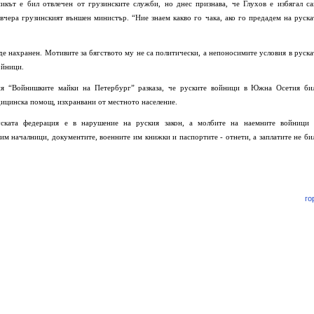
икът е бил отвлечен от грузинските служби, но днес признава, че Глухов е избягал са
чера грузинският външен министър. “Ние знаем какво го чака, ако го предадем на руска
е нахранен. Мотивите за бягството му не са политически, а непоносимите условия в руска
ойници.
ция “Войнишките майки на Петербург” разказа, че руските войници в Южна Осетия би
едицинска помощ, изхранвани от местното население.
ската федерация е в нарушение на руския закон, а молбите на наемните войници 
им началници, документите, военните им книжки и паспортите - отнети, а заплатите не би
го