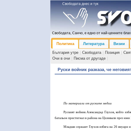
Свободата днес и тук
Свободата, Санчо, е едно от най-ценните блага
Политика
Литература
Визии
България утре
|
Свободата
|
Позиция
|
Свя
Очи в очи
|
Писма от другаде
|
Руски войник разказа, че негови
По
материали от руските медии
Руският войник Александър Глухов, който избя
батальон пристигнал в района на Цхинвали през юни 2
Младши сержант Глухов избяга на 26 януари и