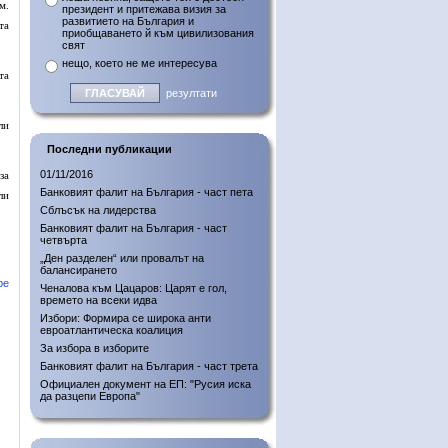
м.
президент и притежава визия за
развитието на България и
та
приобщаването й към цивилизования
свят
нещо, което не ме интересува
та
резултати
ли
Последни публикации
01/11/2016
за
Банковият фалит на България - част пета
ли
Сблъсък на лидерства
Банковият фалит на България - част
четвърта
„Ден разделен“ или провалът на
балансирането
ре
Ченалова към Цацаров: Царят е гол,
времето на всеки идва
Избори: Формира се широка анти
евроатлантическа коалиция
За избора в изборите
Банковият фалит на България - част трета
Официален документ на ЕП: "Русия иска
да разцепи Европа"