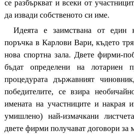
се разбъркват и всеки от участници
да извади собственото си име.
Идеята е заимствана от един 
поръчка в Карлови Вари, където тря
нова спортна зала. Двете фирми-по
бъдат определени на лотариен 
процедурата държавният чиновник
победителите, се взира необичайн
имената на участниците и накрая и
умишлено) най-измачкани листчет
двете фирми получават договори за 