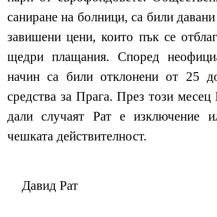
саниране на болници, са били даван
завишени цени, които пък се отблаг
щедри плащания. Според неофици
начин са били отклонени от 25 д
средства за Прага. През този месец
дали случаят Рат е изключение и
чешката действителност.
Давид Рат