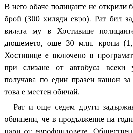
В него обаче полицаите не открили б
брой (300 хиляди евро). Рат бил з
вилата му в Хостивице полицаит
дюшемето, още 30 млн. крони (1,
Хостивице е включено в програма
при слизане от автобуса всеки 
получава по един празен кашон за 
това е местен обичай.
Рат и още седем други задържа
обвинени, че в продължение на годи
пари от еврофондовете. Обществен