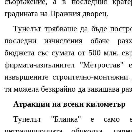
съоръжение, а в последния крат
градината на Пражкия дворец.
Тунелът трябваше да бъде постро
последни изчисления обаче раз
бюджета със сумата от 500 млн. евр
фирмата-изпълнител "Метростав" 
извършените строително-монтажни 
тя можела безкрайно да завишава раз
Атракции на всеки километър
Тунелът "Бланка" е само 
нетрадиционната обиколка, наре