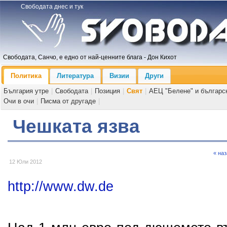
Свободата днес и тук
Свободата, Санчо, е едно от най-ценните блага - Дон Кихот
Политика
Литература
Визии
Други
България утре
|
Свободата
|
Позиция
|
Свят
|
АЕЦ "Белене" и българс
Очи в очи
|
Писма от другаде
|
Чешката язва
« на
12 Юли 2012
http://www.dw.de