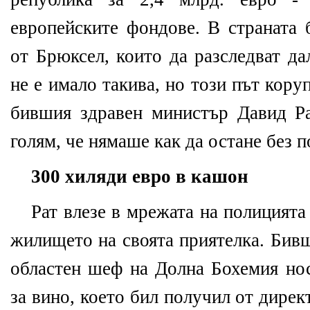
европейските фондове. В страната 
от Брюксел, които да разследват да
не е имало такива, но този път кор
бившия здравен министър Давид Р
голям, че нямаше как да остане без п
300 хиляди евро в кашон
Рат влезе в мрежата на полицията
жилището на своята приятелка. Бив
областен шеф на Долна Бохемия нос
за вино, което бил получил от дирек