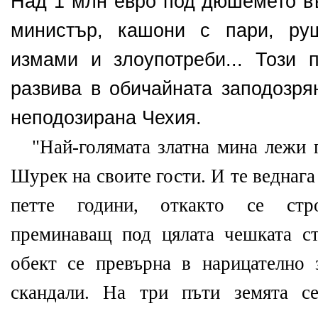
Над 1 млн евро под дюшемето въ
министър, кашони с пари, руш
измами и злоупотреби... Този 
развива в обичайната заподозря
неподозирана Чехия.
"Най-голямата златна мина лежи 
Шурек на своите гости. И те веднага
петте години, откакто се стр
преминаващ под цялата чешката ст
обект се превърна в нарицателно 
скандали. На три пъти земята с