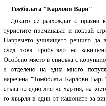
Томболата "Карлови Вари"
Докато се разхождат с празни 
туристите преминават и покрай сгр
Навремето училището решило да в
след това пробутало на завишен
Особено място в списъка с корупци
е отделено на една много популя
наречена "Томболата Карлови Вари"
сгъва по едно листче хартия, на коет
го хвърля в един от кашоните за ви