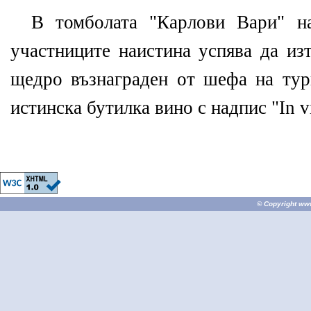
В томболата "Карлови Вари" н
участниците наистина успява да из
щедро възнаграден от шефа на тури
истинска бутилка вино с надпис "In vi
© Copyright
ww