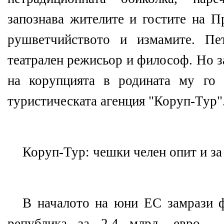
запознава жителите и гостите на П
рушветчийството и измамите. П
театрален режисьор и философ. Но 
на корупцията в родината му го 
туристическата агенция "Коруп-Тур"
Коруп-Тур: чешки челен опит и за
В началото на юни ЕС замрази 
република за 2,4 млрд. евро - 