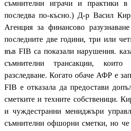
съмнителни играчи и практики в
последва по-късно.) Д-р Васил Кир
Агенция за финансово разузнаване
последните две години, три или че
във FIB са показали нарушения. каз
съмнителни трансакции, които 
разследване. Когато обаче АФР е за
FIB е отказала да предостави допъ
сметките и техните собственици. Ки
и чуждестранни мениджъри управл
съмнителни офшорни сметки, но че 