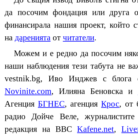
да посочим фондация или друга о
финансирала нашия проект, който с
на
даренията
от
читатели
.
Можем и е редно да посочим няко
наши наблюдения тези табута не ва
vestnik.bg, Иво Инджев с блога
Novinite.com
, Илияна Беновска и
Агенция
БГНЕС
, агенция
Крос
, от
радио Дойче Веле, журналистите
редакция на BBC
Kafene.net
,
Live