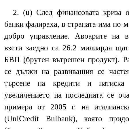
2. (u) След финансовата криза о
банки фалираха, в страната има по-ма
добро управление. Авоарите на в
взети заедно са 26.2 милиарда ща
БВП (брутен вътрешен продукт). Ра
се дължи на развиващия се часте
търсене на кредити и натиска
увеличението на последната се оч
примера от 2005 г. на италианск
(UniCredit Bulbank), която при