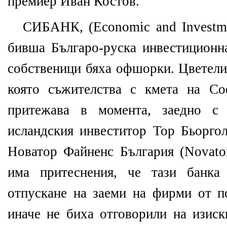
премиер Иван Костов.
СИБАНК, (Economic and Investm
бивша Българо-руска инвестиционн
собственици бяха офшорки. Цветели
която съжителства с кмета на Со
притежава в момента, заедно с
исландския инвеститор Тор Бьорго
Новатор Файненс България (Novator
има притеснения, че тази банка 
отпускане на заеми на фирми от по
иначе не биха отговорили на изиск