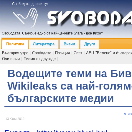
Свободата днес и тук
Свободата, Санчо, е едно от най-ценните блага - Дон Кихот
Политика
Литература
Визии
Други
България утре
|
Свободата
|
Позиция
|
Свят
|
АЕЦ "Белене" и българс
Очи в очи
|
Писма от другаде
|
Водещите теми на Бив
Wikileaks са най-голям
българските медии
« на
13 Юли 2012