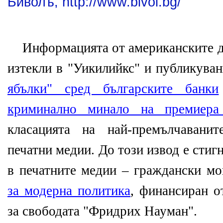
Биволъ, http://www.bivol.bg/
Информацията от американските д
изтекли в "Уикилийкс" и публикува
ябълки" сред българските банки
криминално минало на премиера
класацията на най-премълчавани
печатни медии. До този извод е стиг
в печатните медии – граждански м
за модерна политика
, финансиран о
за свободата "Фридрих Науман".