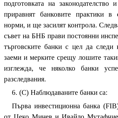
подготовката на законодателство 
приравнят банковите практики в 
норми, и ще засилят контрола. След
съвет на БНБ прави постоянни инсп
търговските банки с цел да следи 
заеми и мерките срещу лошите такив
изглежда, че няколко банки усп
разследвания.
6. (C) Наблюдаваните банки са:
Първа инвестиционна банка (FIB)
от Цеко Минев и Ивайло Мутафчиев