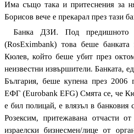
Има също така и притеснения за ня
Борисов вече е прекарал през тази ба
Банка ДЗИ. Под предишното 
(RosEximbank) това беше банката
Кюлев, който беше убит през октом
неизвестни извършители. Банката, е
България, беше купена през 2006 
ЕФГ (Eurobank EFG) Смята се, че Кю
е бил полицай, е влязъл в банковия 
Розексим, притежавана отчасти о
израелски бизнесмен/лице от орган