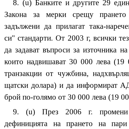
8. (u) Банките и другите 29 еди
Закона за мерки срещу пранет
задължени да прилагат така-нарече
си" стандарти. От 2003 г, всички т
да задават въпроси за източника на
които надвишават 30 000 лева (19 
транзакции от чужбина, надхвърл
щатски долара) и да информират А
брой по-голямо от 30 000 лева (19 0
9. (u) През 2006 г. проме
дефиницията на прането на пари