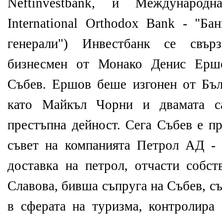
Neftinvestbank, и Международн
International Orthodox Bank - "Ба
генерали") Инвестбанк се свърз
бизнесмен от Монако Денис Ерш
Събев. Ершов беше изгонен от Бъ
като Майкъл Чорни и двамата с
престъпна дейност. Сега Събев е п
съвет на компанията Петрол АД -
доставка на петрол, отчасти собст
Славова, бивша съпруга на Събев, с
в сферата на туризма, контролира