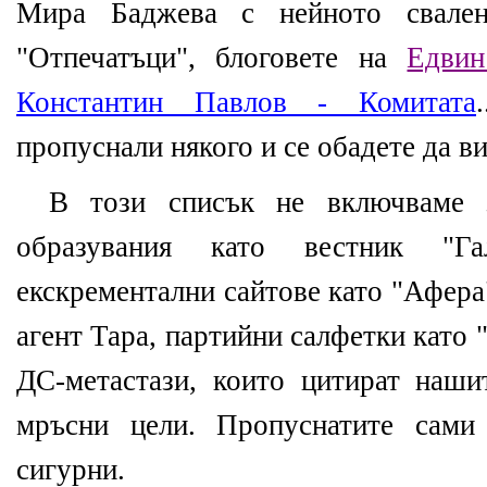
Мира Баджева с нейното свале
"Отпечатъци", блоговете на
Едвин
Константин Павлов - Комитата
пропуснали някого и се обадете да в
В този списък не включваме з
образувания като вестник "Га
екскрементални сайтове като "Афера
агент Тара, партийни салфетки като 
ДС-метастази, които цитират наши
мръсни цели. Пропуснатите сами
сигурни.