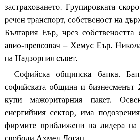
застраховането. Групировката скор
речен транспорт, собственост на дъ
България Еър, чрез собствеността 
авио-превозвач – Хемус Еър. Никол
на Надзорния съвет.
Софийска общинска банка. Бан
софийската община и бизнесменът 
купи мажоритарния пакет. Осв
енергийния сектор, има подозрения
фирмите приближени на лидера на
свободи Ахмед Доган.