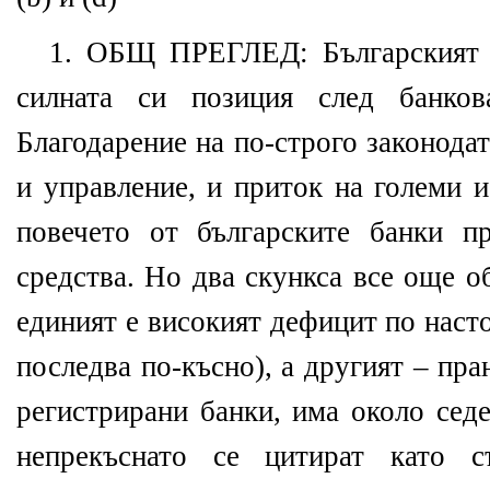
1. ОБЩ ПРЕГЛЕД: Българският б
силната си позиция след банков
Благодарение на по-строго законода
и управление, и приток на големи 
повечето от българските банки п
средства. Но два скункса все още о
единият е високият дефицит по наст
последва по-късно), а другият – пра
регистрирани банки, има около сед
непрекъснато се цитират като с