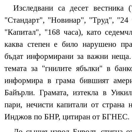
Изследвани са десет вестника (
"Стандарт", "Новинар", "Труд", "24 
"Капитал", "168 часа), като седем
каква степен е било нарушено пр
бъдат информирани за важни неща.
темата за "гнилите ябълки" в банк
информира в грама бившият амер
Байърли. Грамата, изтекла в Уикил
пари, нечисти капитали от страна 
Инджов по БНР, цитиран от БГНЕС.
До същия извод Биволъ стигна о