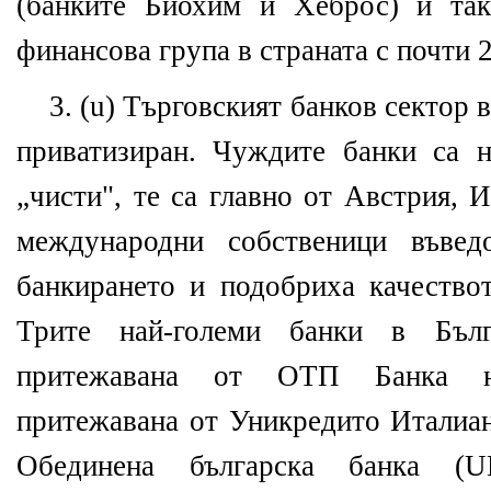
(банките Биохим и Хеброс) и так
финансова група в страната с почти 
3. (u) Търговският банков сектор 
приватизиран. Чуждите банки са н
„чисти", те са главно от Австрия, 
международни собственици въвед
банкирането и подобриха качествот
Трите най-големи банки в Бъл
притежавана от ОТП Банка на
притежавана от Уникредито Италиано
Обединена българска банка (U