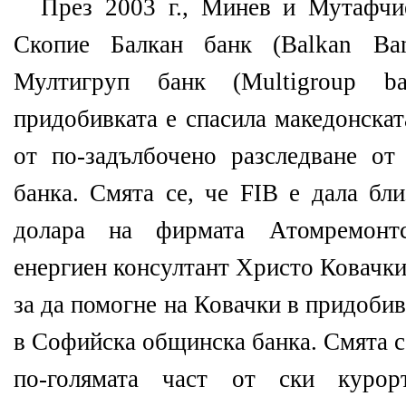
През 2003 г., Минев и Мутафчи
Скопие Балкан банк (Balkan Ba
Мултигруп банк (Multigroup b
придобивката е спасила македонскат
от по-задълбочено разследване от
банка. Смята се, че FIB е дала бл
долара на фирмата Атомремонт
енергиен консултант Христо Ковачки
за да помогне на Ковачки в придоби
в Софийска общинска банка. Смята с
по-голямата част от ски курорт