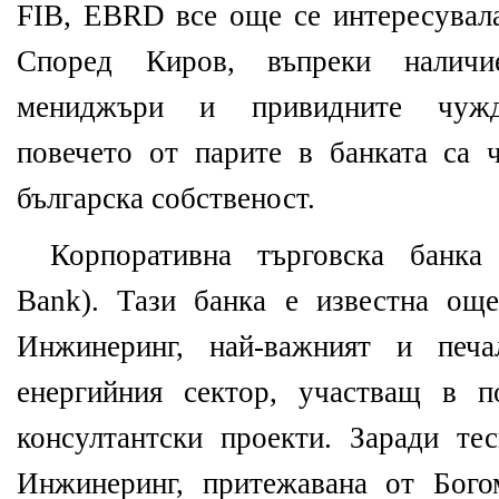
FIB, EBRD все още се интересувала
Според Киров, въпреки наличи
мениджъри и привидните чужде
повечето от парите в банката са ч
българска собственост.
Корпоративна търговска банка 
Bank). Тази банка е известна ощ
Инжинеринг, най-важният и печа
енергийния сектор, участващ в п
консултантски проекти. Заради те
Инжинeринг, притежавана от Бого