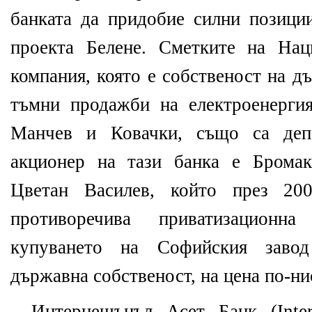
банката да придобие силни позици
проекта Белене. Сметките на Нац
компания, която е собственост на д
тъмни продажби на електроенерги
Манчев и Ковачки, също са депо
акционер на тази банка е Брома
Цветан Василев, който през 20
противоречива приватизационн
купуването на Софийския завод
държавна собственост, на цена по-ни
Интернешънъл Асет Банк (Inter