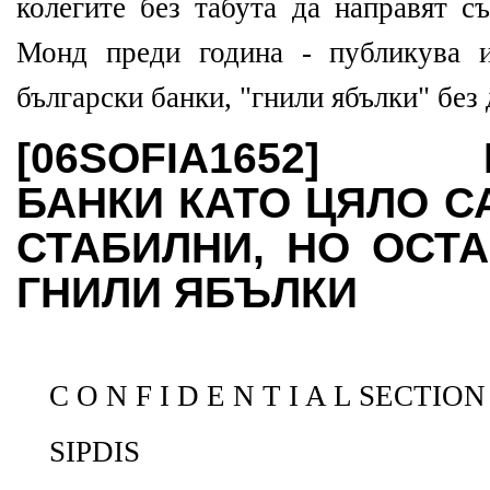
колегите без табута да направят с
Монд преди година - публикува и
български банки, "гнили ябълки" без 
[06SOFIA1652] Б
БАНКИ КАТО ЦЯЛО 
СТАБИЛНИ, НО ОСТ
ГНИЛИ ЯБЪЛКИ
C O N F I D E N T I A L SECTION
SIPDIS