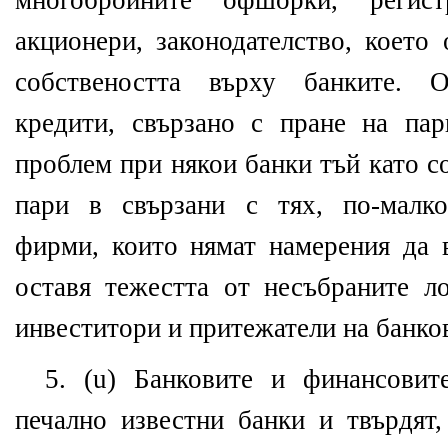
многобройните офшорки, регис
акционери, законодателство, което
собствеността върху банките. О
кредити, свързано с пране на па
проблем при някои банки тъй като с
пари в свързани с тях, по-малко
фирми, които нямат намерения да в
оставя тежестта от несъбраните л
инвеститори и притежатели на банко
5. (u) Банковите и финансовит
печално известни банки и твърдят,