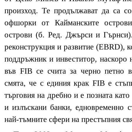
произход. Те продължават да са со
офшорки от Кайманските острови
острови (б. Ред. Джърси и Гърнси)
реконструкция и развитие (EBRD), к
поддръжник и инвеститор, наскоро н
във FIB се счита за черно петно в
смята, че с единия крак FIB е стъп
търговия на дребно и е позната като
и излъскани банки, едновременно с
най-тъмните сфери на престъпния свя