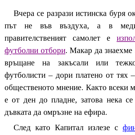
Вчера се разрази истинска буря о
път не във въздуха, а в меди
правителственият самолет е
изпо
футболни отбори
. Макар да знаехме
връщане на закъсали или тежк
футболисти – дори платено от тях –
общественото мнение. Както всеки м
е от ден до пладне, затова нека с
дъвката да омръзне на ефира.
След като Капитал излезе с
фин