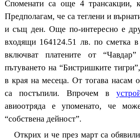
Споменати са още 4 трансакции, к
Предполагам, че са теглени и върнат
и същ ден. Още по-интересно е дру
входящи 164124.51 лв. по сметка в
включват платените от “Чавдар”
пътуването на “Бистришките тигри”,
в края на месеца. От тогава насам 
са постъпили. Впрочем в
устро
авиоотряда е упоменато, че мож
“собствена дейност”.
Открих и че през март са обявил