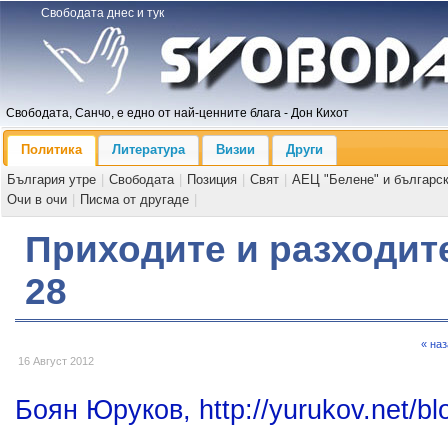
Свободата днес и тук
Свободата, Санчо, е едно от най-ценните блага - Дон Кихот
Политика
Литература
Визии
Други
България утре
|
Свободата
|
Позиция
|
Свят
|
АЕЦ "Белене" и българс
Очи в очи
|
Писма от другаде
|
Приходите и разходит
28
« на
16 Август 2012
Боян Юруков, http://yurukov.net/bl