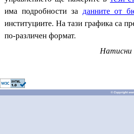
има подробности за
данните от б
институциите. На тази графика са п
по-различен формат.
Натисни 
© Copyright
ww