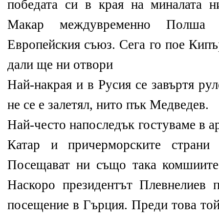
победата си в края на миналата н
Макар междувременно Полша д
Европейския съюз. Сега го пое Кипъ
дали ще ни отвори
Най-накрая и в Русия се завъртя ру
не се е залетял, нито пък Медведев.
Най-често напоследък гостуваме в а
Катар и причерморските страни
Посещават ни също така комшиите
Наскоро президентът Плевнелиев 
посещение в Гърция. Преди това той