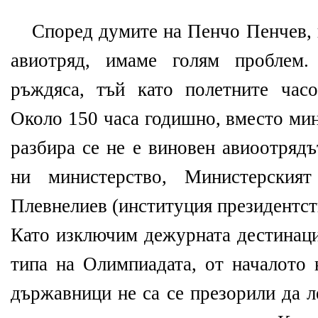
Според думите на Пенчо Пенчев, 
авиотряд, имаме голям проблем
ръждяса, тъй като полетните час
Около 150 часа годишно, вместо мин
разбира се не е виновен авиоотряд
ни министерство, Министерският
Плевнелиев (институция президентств
Като изключим дежурната дестинаци
типа на Олимпиадата, от началото 
държавници не са се презорили да л