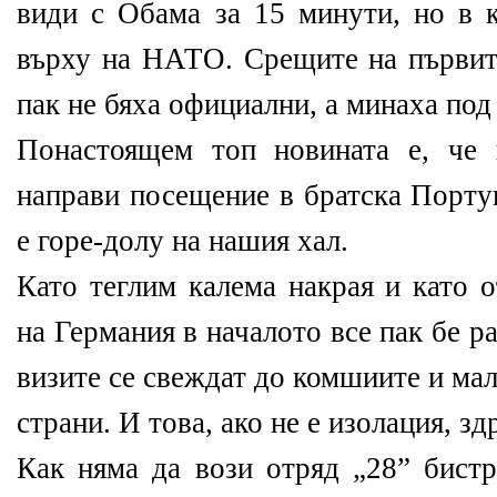
види с Обама за 15 минути, но в к
върху на НАТО. Срещите на първи
пак не бяха официални, а минаха под
Понастоящем топ новината е, че
направи посещение в братска Португ
е горе-долу на нашия хал.
Като теглим калема накрая и като 
на Германия в началото все пак бе 
визите се свеждат до комшиите и ма
страни. И това, ако не е изолация, зд
Как няма да вози отряд „28” бист