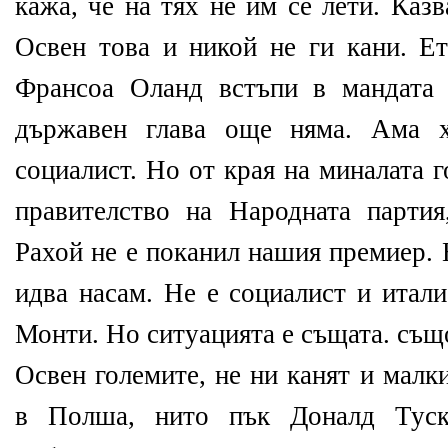
кажа, че на тях не им се лети. Казв
Освен това и никой не ги кани. Ет
Франсоа Оланд встъпи в мандата 
държавен глава още няма. Ама х
социалист. Но от края на миналата 
правителство на Народната парти
Рахой не е поканил нашия премиер. 
идва насам. Не е социалист и итал
Монти. Но ситуацията е същата. същ
Освен големите, не ни канят и малк
в Полша, нито пък Доналд Туск