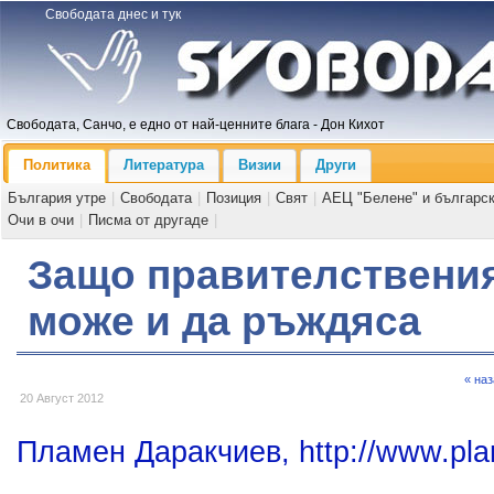
Свободата днес и тук
Свободата, Санчо, е едно от най-ценните блага - Дон Кихот
Политика
Литература
Визии
Други
България утре
|
Свободата
|
Позиция
|
Свят
|
АЕЦ "Белене" и българс
Очи в очи
|
Писма от другаде
|
Защо правителствени
може и да ръждяса
« на
20 Август 2012
Пламен Даракчиев, http://www.pla