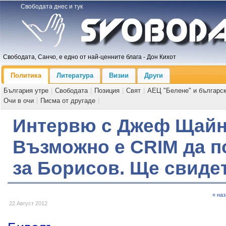
Свободата днес и тук
Свободата, Санчо, е едно от най-ценните блага - Дон Кихот
Политика
Литература
Визии
Други
България утре
|
Свободата
|
Позиция
|
Свят
|
АЕЦ "Белене" и българс
Очи в очи
|
Писма от другаде
|
Интервю с Джеф Щайн - 
Възможно е CRIM да п
за Борисов. Ще свиде
« на
22 Август 2012