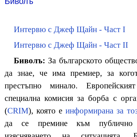
Биволъ
Интервю с Джеф Щайн - Част I
Интервю с Джеф Щайн - Част II
Биволъ:
За българското общество
да знае, че има премиер, за кого
престъпно минало. Европейския
специална комисия за борба с орга
(
CRIM
), която е
информирана за то
да се премине към публично 
изясняването на ситуацията.