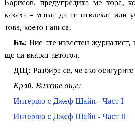
Борисов, предупредиха ме хора, ко
казаха - могат да те отвлекат или 
това, което написа.
Бъ:
Вие сте известен журналист, н
ще си вкарат автогол.
ДЩ:
Разбира се, че ако осигурите
Край.
Вижте още:
Интервю с Джеф Щайн - Част I
Интервю с Джеф Щайн - Част II