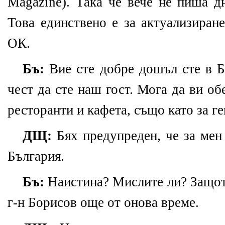
Magazine). Така че вече не пиша д
Това единствено е за актуализиран
ОК.
Бъ:
Вие сте добре дошъл сте в Б
чест да сте наш гост. Мога да ви о
ресторанти и кафета, също като за г
ДЩ:
Бях предупреден, че за мен
България.
Бъ:
Наистина? Мислите ли? Защот
г-н Борисов още от онова време.