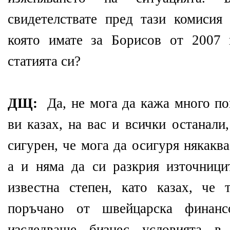
свидетелствате пред тази комисия
която имате за Борисов от 2007 г
статията си?
ДЩ:
Да, не мога да кажа много пов
ви казах, на вас и всички останали
сигурен, че мога да осигуря някакв
а и няма да си разкрия източници
известна степен, като казах, че
поръчано от швейцарска финансо
изследваше бизнес условията в