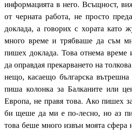
информацията в него. Всъщност, ви
от черната работа, не просто пред
доклада, а говорих с хората като ж
много време и трябваше да съм мн
пишех доклада. Това отнема време 
да оправдая прекарването на толкова
нещо, касаещо българска вътрешна 
пиша колонка за Балканите или це
Европа, не правя това. Ако пишех 
би щеше да ми е по-лесно, но аз пи
това беше много извън моята сфера 