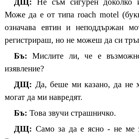
ДЩ:
Не съм сигурен доколко и
Може да е от типа roach motel (бук
означава евтин и неподдържан мот
регистрираш, но не можеш да си тръ
Бъ:
Мислите ли, че е възможно
изявление?
ДЩ:
Да, беше ми казано, да не 
могат да ми навредят.
Бъ:
Това звучи страшничко.
ДЩ:
Само за да е ясно - не ме 