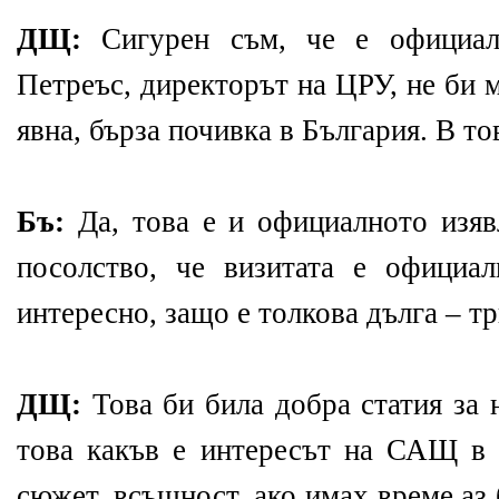
ДЩ:
Сигурен съм, че е официал
Петреъс, директорът на ЦРУ, не би 
явна, бърза почивка в България. В т
Бъ:
Да, това е и официалното изяв
посолство, че визитата е официа
интересно, защо е толкова дълга – т
ДЩ:
Това би била добра статия за 
това какъв е интересът на САЩ в 
сюжет, всъщност, ако имах време аз 