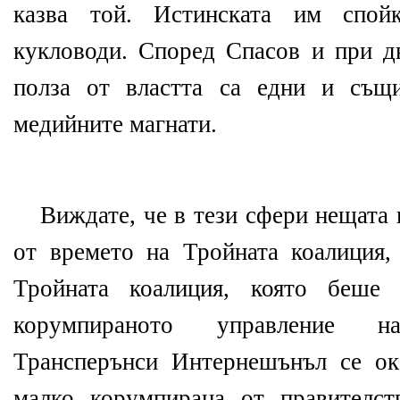
казва той. Истинската им спо
кукловоди. Според Спасов и при дв
полза от властта са едни и същ
медийните магнати.
Виждате, че в тези сфери нещата 
от времето на Тройната коалиция
Тройната коалиция, която беше 
корумпираното управление н
Трансперънси Интернешънъл се ок
малко корумпирана от правителст