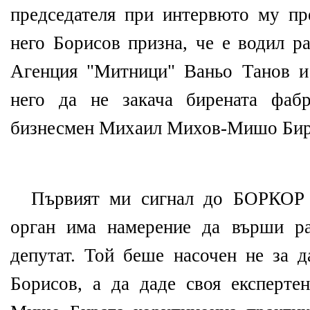
председателя при интервюто му пред
него Борисов призна, че е водил р
Агенция "Митници" Ваньо Танов и
него да не закача бирената фаб
бизнесмен Михаил Михов-Мишо Бир
Първият ми сигнал до БОРКОР 
орган има намерение да върши ра
депутат. Той беше насочен не за 
Борисов, а да даде своя експертен