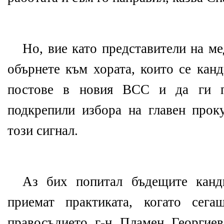
Но, вие като представители на ме
обърнете към хората, които се канд
постове в новия ВСС и да ги п
подкрепили избора на главен прок
този сигнал.
Аз бих попитал бъдещите канд
приемат практиката, когато сега
правосъдието г-н Пламен Георгие