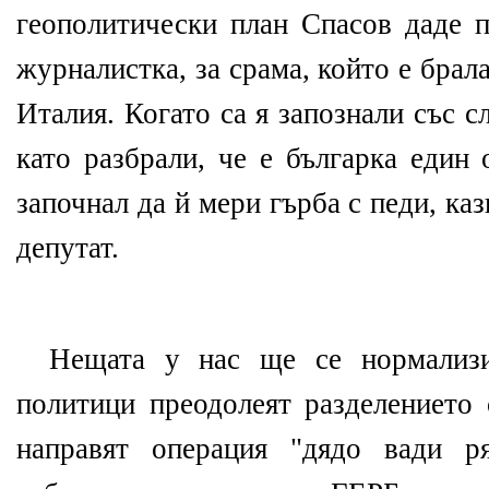
геополитически план Спасов даде п
журналистка, за срама, който е брал
Италия. Когато са я запознали със 
като разбрали, че е българка един
започнал да й мери гърба с педи, ка
депутат.
Нещата у нас ще се нормализир
политици преодолеят разделението 
направят операция "дядо вади ря