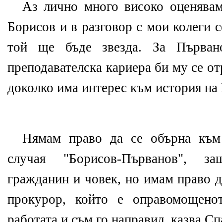
Аз лично много високо оценявам
Борисов и в разговор с мои колеги 
той ще бъде звезда. За Първа
преподавателска кариера би му се от
доколко има интерес към история на 
Нямам право да се обърна към
случая "Борисов-Първанов", з
гражданин и човек, но имам право д
прокурор, който е оправомощено
работата и съм го направил, казва Сп