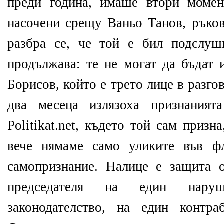
преди година, имаше втори момен
насочени срещу Ваньо Танов, ръков
разбра се, че той е бил подслуш
продължава: те не могат да бъдат 
Борисов, който е трето лице в разго
два месеца излязоха признаният
Politikat.net, където той сам призн
вече нямаме само уликите във ф
самопризнание. Налице е защита 
председателя на един нару
законодателство, на един контра