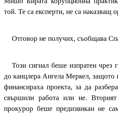
Мишо Бирата корупционна практик
той. Те са експерти, не са наказващ о
Отговор не получих, съобщава Сп
Този сигнал беше изпратен чрез 
до канцлера Ангела Меркел, защото 
финансираха проекта, за да разбера
свършили работа или не. Вторият
прокурор беше предизвикан не са