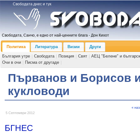
Свободата днес и тук
Свободата, Санчо, е едно от най-ценните блага - Дон Кихот
Политика
Литература
Визии
Други
България утре
|
Свободата
|
Позиция
|
Свят
|
АЕЦ "Белене" и българс
Очи в очи
|
Писма от другаде
|
Първанов и Борисов 
кукловоди
« на
5 Септември 2012
БГНЕС