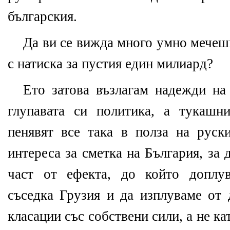
българския.
Да ви се вижда много умно мечеш
с натиска за пустия един милиард?
Ето затова възлагам надежди н
глупавата си политика, а тукашн
пенявят все така в полза на руск
интереса за сметка на България, за
част от ефекта, до който доплу
съседка Грузия и да изплуваме от 
класации със собствени сили, а не ка