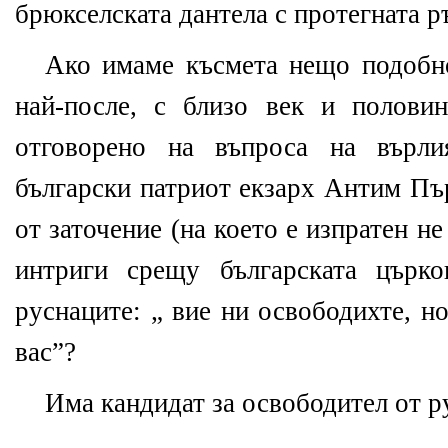
брюкселската дантела с протегната р
Ако имаме късмета нещо подобно
най-после, с близо век и полови
отговорено на въпроса на върли
български патриот екзарх Антим Пъ
от заточение (на което е изпратен н
интриги срещу българската църко
руснаците: „ вие ни освободихте, н
вас”?
Има кандидат за освободител от р