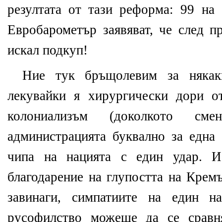
резултата от тази реформа: 99 на 
Евробарометър заявяват, че след п
искал подкуп!
Ние тук бръщолевим за някакв
лекувайки я хирургически дори о
колониализъм (доколкото сме
администрацията буквално за една
чипа на нацията с един удар. И
благодарение на глупостта на Кремъ
завинаги, симпатиите на един н
русофилство можеше да се сравн