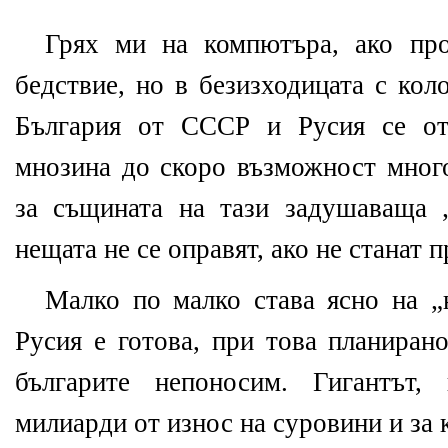
Грях ми на компютъра, ако про
бедствие, но в безизходицата с кол
България от СССР и Русия се от
мнозина до скоро възможност много
за същината на тази задушаваща 
нещата не се оправят, ако не станат
Малко по малко става ясно на „
Русия е готова, при това планиран
българите непоносим. Гигантът,
милиарди от износ на суровини и за 