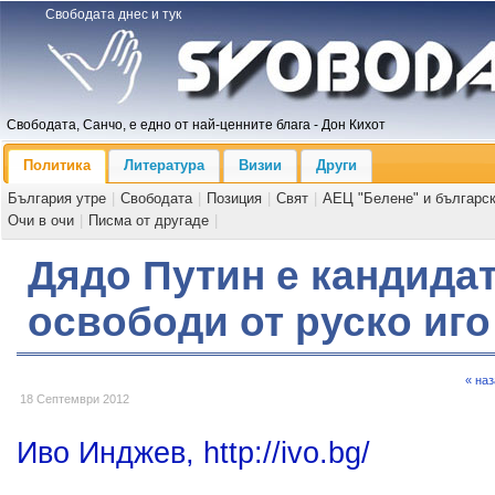
Свободата днес и тук
Свободата, Санчо, е едно от най-ценните блага - Дон Кихот
Политика
Литература
Визии
Други
България утре
|
Свободата
|
Позиция
|
Свят
|
АЕЦ "Белене" и българс
Очи в очи
|
Писма от другаде
|
Дядо Путин е кандидат
освободи от руско иго
« на
18 Септември 2012
Иво Инджев, http://ivo.bg/