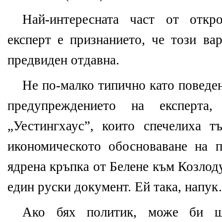
Най-интересната част от откр
експерт е признанието, че този ва
предвиден отдавна.
Не по-малко типично като поведен
предупреждението на експерта
„Уестингхаус”, които спечелиха т
икономическото обосноваване на 
ядрена кръпка от Белене към Козлод
един руски документ. Ей така, напу
Ако бях политик, може би щ