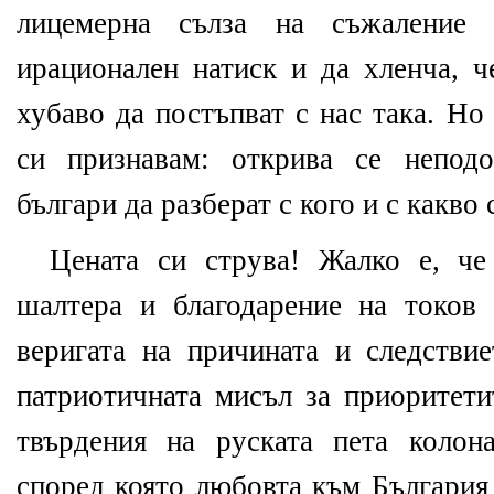
лицемерна сълза на съжаление
ирационален натиск и да хленча, ч
хубаво да постъпват с нас така. Но
си признавам: открива се непод
българи да разберат с кого и с какво
Цената си струва! Жалко е, че
шалтера и благодарение на токов
веригата на причината и следстви
патриотичната мисъл за приоритети
твърдения на руската пета колон
според която любовта към България