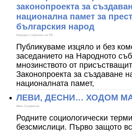
законопроекта за създаван
национална памет за прес
българския народ
Народно събрание на РБ
Публикуваме изцяло и без ком
заседанието на Народното съб
мнозинството от присъстващит
Законопроекта за създаване н
националната памет,
ЛЕВИ, ДЕСНИ… ХОДОМ М
Иван Сухиванов
Родните социологически терми
безсмислици. Първо защото в