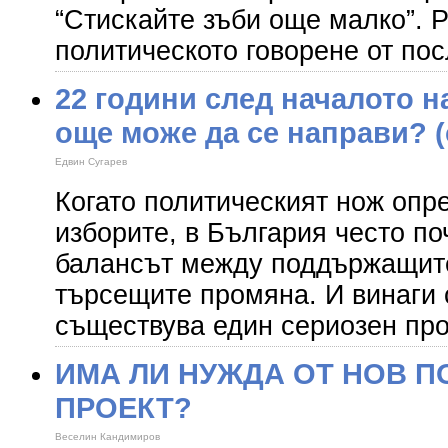
“Стискайте зъби още малко”. 
политическото говорене от по
22 години след началото н
още може да се направи? (
Едвин Сугарев
Когато политическият нож опре
изборите, в България често по
балансът между поддържащите
търсещите промяна. И винаги с
съществува един сериозен пр
ИМА ЛИ НУЖДА ОТ НОВ 
ПРОЕКТ?
Веселин Кандимиров