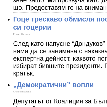
знае защо ми прозвуча като да
що. Предоставям го на внимани
Гоце трескаво обмисля по
си гоцерии
Едвин Сугарев
След като напусне “Дондуков”
няма да се занимава с някакв
експертна дейност, каквото п
избират бившите президенти. 
кратък,
„Демократични” вопли
Силвия Белева
Депутатът от Коалиция за Бъл