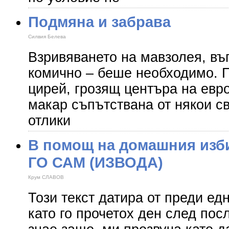
Подмяна и забрава
Силвия Белева
Взривяването на мавзолея, въ
комично – беше необходимо. 
цирей, грозящ центъра на евр
макар съпътствана от някои с
отлики
В помощ на домашния из
ГО САМ (ИЗВОДА)
Крум СЛАВОВ
Този текст датира от преди ед
като го прочетох ден след пос