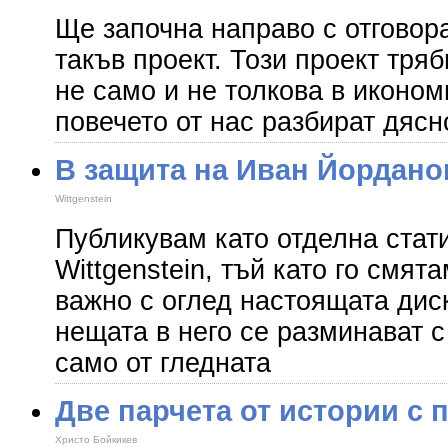
Ще започна направо с отговора
такъв проект. Този проект тря
не само и не толкова в иконом
повечето от нас разбират дясно
В защита на Иван Йордано
Wittgenstein
Публикувам като отделна стат
Wittgenstein, тъй като го смят
важно с оглед настоящата дис
нещата в него се разминават с
само от гледната
Две парчета от истории с 
Христо Бойкикев