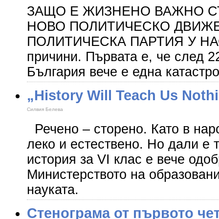
ЗАЩО Е ЖИЗНЕНО ВАЖНО С
НОВО ПОЛИТИЧЕСКО ДВИЖЕ
ПОЛИТИЧЕСКА ПАРТИЯ У НАС
причини. Първата е, че след 2
България вече е една катаст
„History Will Teach Us Noth
Силвия Белева
Речено – сторено. Като в нар
леко и естествено. Но дали е 
история за VІ клас е вече одоб
Министерството на образовани
науката.
Стенограма от първото че