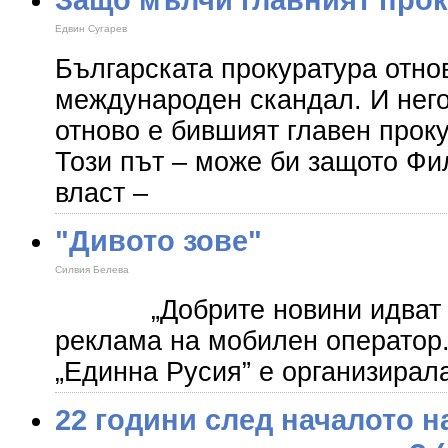
Eдвин Сугарев
Българската прокуратура отно
международен скандал. И нег
отново е бившият главен прок
Този път – може би защото Фил
власт –
"Дивото зове"
Силвия Белева
„Добрите новини идват бър
реклама на мобилен оператор.
„Единна Русия” е организирал
22 години след началото н