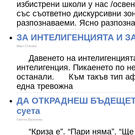
избистрени школи у нас /освен
със съответно дискурсивни зон
разпознаваеми. Ясно разпозн
ЗА ИНТЕЛИГЕНЦИЯТА И З
Иван Станков
Давенето на интелигенцията
интелигенция. Пикаенето по не
останали. Към такъв тип аф
една тревожна
ДА ОТКРАДНЕШ БЪДЕЩЕТО
суета
Светла Василева
“Криза е”. “Пари няма”. “Ще 