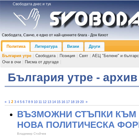
Свободата днес и тук
Свободата, Санчо, е едно от най-ценните блага - Дон Кихот
Политика
Литература
Визии
Други
България утре
|
Свободата
|
Позиция
|
Свят
|
АЕЦ "Белене" и българс
Очи в очи
|
Писма от другаде
|
България утре - архив
2
«
1
3
4
5
6
7
8
9
10
11
12
13
14
15
16
17
18
19
20
»
ВЪЗМОЖНИ СТЪПКИ КЪМ
НОВА ПОЛИТИЧЕСКА ФО
Владимир Стойчев