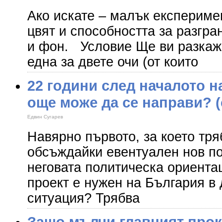
Ако искате – малък експеримен
цвят и способността за разгр
и фон. Условие Ще ви разкаж
една за двете очи (от които
22 години след началото н
още може да се направи? (
Едвин Сугарев
Навярно първото, за което тр
обсъждайки евентуален нов по
неговата политическа ориентац
проект е нужен на България в
ситуация? Трябва
Защо мълчи главният про