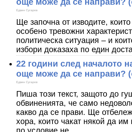
още може да се направи? (
Едвин Сугарев
Ще започна от изводите, които
особено тревожни характерис
политическа ситуация – и кои
избори доказаха по един дост
22 години след началото н
още може да се направи? (
Едвин Сугарев
Пиша този текст, защото до гу
обвиненията, че само недовол
какво да се прави. Ще отбеле
хора, които чакат някой да им 
по условие не