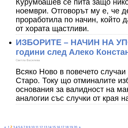
Курумбашев се пита защо нико
ноември. Отговорът му е, че 
проработила по начин, който д
от хората щастливи.
ИЗБОРИТЕ – НАЧИН НА УП
години след Алеко Конста
Светла Василева
Всяко Ново в повечето случаи
Старо. Току що отминалите из
основания за валидност на ма
аналогии със случки от края н
2
«
1
3
4
5
6
7
8
9
10
11
12
13
14
15
16
17
18
19
20
»