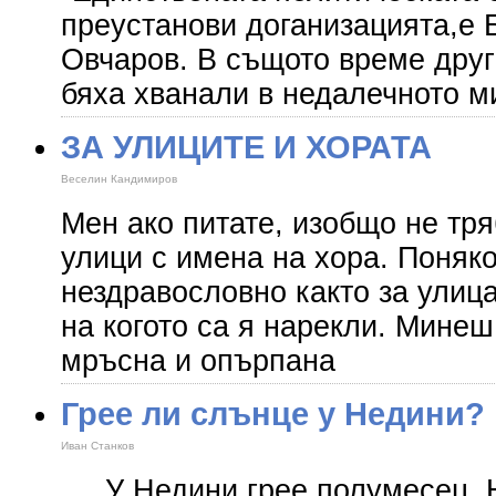
преустанови доганизацията,е 
Овчаров. В същото време друг
бяха хванали в недалечното м
ЗА УЛИЦИТЕ И ХОРАТА
Веселин Кандимиров
Мен ако питате, изобщо не тр
улици с имена на хора. Поняко
нездравословно както за улицат
на когото са я нарекли. Минеш
мръсна и опърпана
Грее ли слънце у Недини?
Иван Станков
У Недини грее полумесец. Н