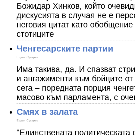
Божидар Хинков, който очевид
дискусията в случая не е перс
неговия цитат като обобщение 
стотиците
Ченгесарските партии
Едвин Сугарев
Има такива, да. И спазват стр
и ангажименти към бойците от 
сега – поредната порция ченге
масово към парламента, с оч
Смях в залата
Едвин Сугарев
"Единствената политическата 