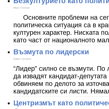
Безкултурието като полит
Иван Станков
Основните проблеми на сега
политическа ситуация са в кра
културен характер. Ниската по
като част от националното ма
Възмута по лидерски
Едвин Сугарев
“Лидер” силно се възмути. По
да извадят кандидат-депутата
обвиняем по делото за източв
кандидатските си листи. Нямал
Центризмът като политиче