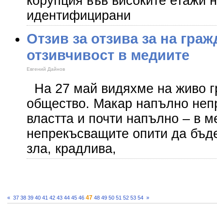
корупция във високите етажи н
идентифицирани
Отзив за отзива за на граж
отзивчивост в медиите
Евгений Дайнов
На 27 май видяхме на живо г
общество. Макар напълно неп
властта и почти напълно – в м
непрекъсващите опити да бъде
зла, крадлива,
47
«
37
38
39
40
41
42
43
44
45
46
48
49
50
51
52
53
54
»