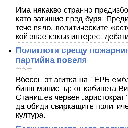
Има някакво странно предизб
като затишие пред буря. Пред
тече вяло, политическите жест
кой знае какъв интерес, дебат
Полиглоти срещу пожарник
партийна повеля
Иво Инджев
Вбесен от агитка на ГЕРБ ем
бивш министър от кабинета Ви
Станишев червен „аристократ
да обиди свиркащите политиче
култура.