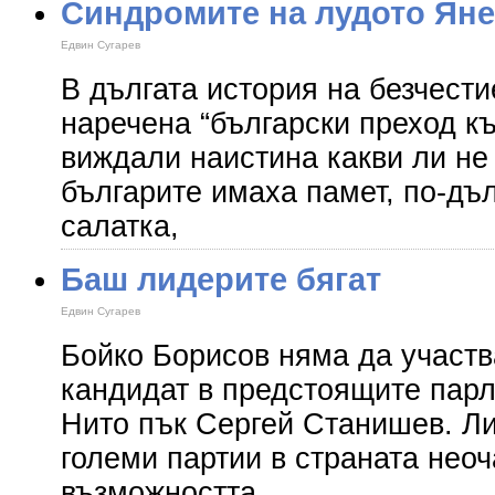
Синдромите на лудото Яне
Едвин Сугарев
В дългата история на безчести
наречена “български преход к
виждали наистина какви ли не
българите имаха памет, по-дъ
салатка,
Баш лидерите бягат
Едвин Сугарев
Бойко Борисов няма да участв
кандидат в предстоящите пар
Нито пък Сергей Станишев. Ли
големи партии в страната неоч
възможността