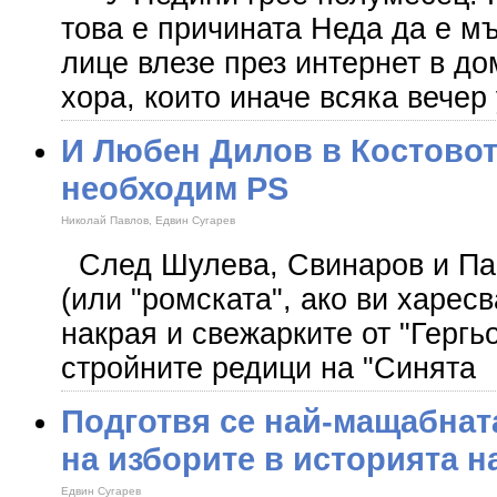
това е причината Неда да е мъ
лице влезе през интернет в д
хора, които иначе всяка вечер
И Любен Дилов в Костово
необходим PS
Николай Павлов, Едвин Сугарев
След Шулева, Свинаров и Пан
(или "ромската", ако ви харес
накрая и свежарките от "Гергь
стройните редици на "Синята
Подготвя се най-мащабна
на изборите в историята н
Едвин Сугарев