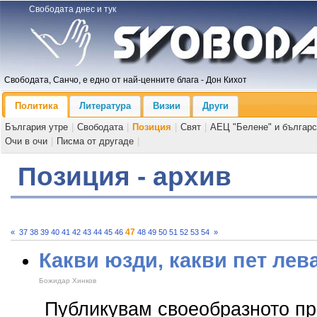
Свободата днес и тук
Свободата, Санчо, е едно от най-ценните блага - Дон Кихот
Политика
Литература
Визии
Други
България утре
|
Свободата
|
Позиция
|
Свят
|
АЕЦ "Белене" и българс
Очи в очи
|
Писма от другаде
|
Позиция - архив
47
«
37
38
39
40
41
42
43
44
45
46
48
49
50
51
52
53
54
»
Какви юзди, какви пет лева
Божидар Хинков
Публикувам своеобразното пра