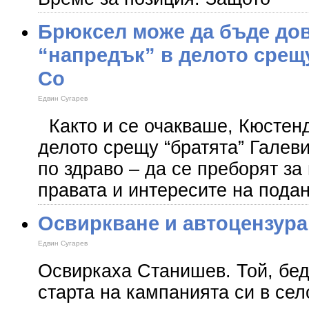
Брюксел може да бъде дов
“напредък” в делото сре
Co
Едвин Сугарев
Както и се очакваше, Кюстен
делото срещу “братята” Галеви
по здраво – да се преборят за
правата и интересите на пода
Освиркване и автоцензура
Едвин Сугарев
Освиркаха Станишев. Той, бед
старта на кампанията си в сел