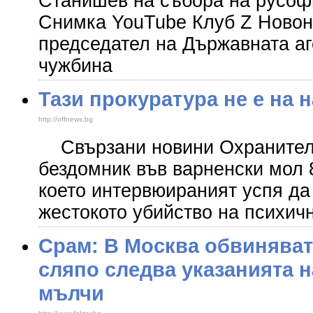
Станишев на събора на русоф
Снимка YouTube Клуб Z Новон
председател на Държавната аг
чужбина
Тази прокуратура не е на 
http://offnews.bg
Свързани новини Охранители
бездомник във варненски мол 
което интервюираният успя да
жестокото убийство на психич
Срам: В Москва обвиняват
сляпо следва указанията н
мълчи