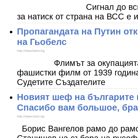
Сигнал до всички п
за натиск от страна на ВСС е 
Пропагандата на Путин от
на Гьобелс
http://www.faktor.bg
Флимът за окупацията н
фашистки филм от 1939 година
Судетите Създателите
Новият шеф на българите 
Спасибо вам большое, бра
http://www.clubz.bg
Борис Вангелов рамо до рамо