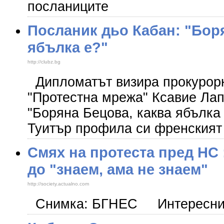
посланиците
Посланик дьо Кабан: "Бор
ябълка е?"
http://clubz.bg
Дипломатът визира прокурор
"Протестна мрежа" Ксавие Лап
"Боряна Бецова, каква ябълка 
Туитър профила си френският
Смях на протеста пред НС 
до "знаем, ама не знаем"
http://society.actualno.com
Снимка: БГНЕС Интересни 