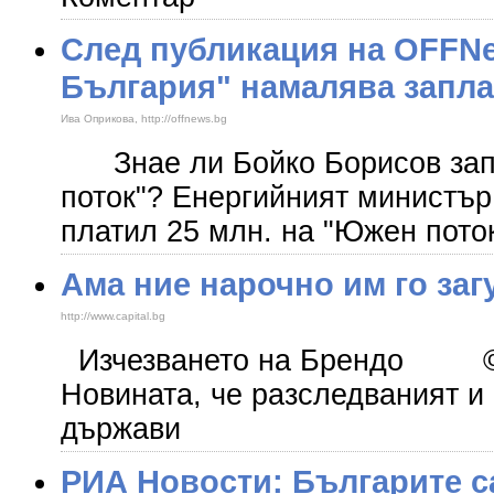
След публикация на OFFN
България" намалява запла
Ива Оприкова, http://offnews.bg
Знае ли Бойко Борисов зап
поток"? Енергийният министър
платил 25 млн. на "Южен пот
Ама ние нарочно им го за
http://www.capital.bg
Изчезването на Брендо © 
Новината, че разследваният и
държави
РИА Новости: Българите с