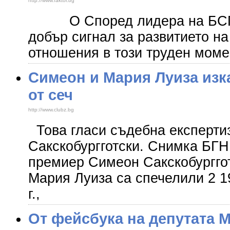
http://www.faktor.bg
О Според лидера на БСП 
добър сигнал за развитието на
отношения в този труден мом
Симеон и Мария Луиза изка
от сеч
http://www.clubz.bg
Това гласи съдебна експерти
Сакскобургготски. Снимка БГ
премиер Симеон Сакскобурггот
Мария Луиза са спечелили 2 19
г.,
От фейсбука на депутата 