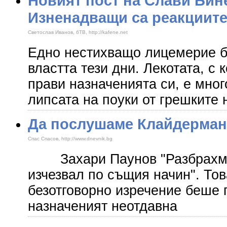
Новият пост на Слави Бине
Изненадващи са реакциите
Светослав Иванов, бТВ, http://kafene.net
Едно нестихващо лицемерие б
властта тези дни. Лекотата, с 
прави назначенията си, е мног
липсата на поуки от грешките
Да послушаме Клайдерман
Спас Спасов, http://www.dnevnik.bg
Захари Паунов "Разбрахме, 
изчезвал по същия начин". То
безотговорно изречение беше 
назначеният неотдавна