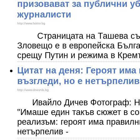
призовават за публични у
журналисти
http://www.faktor.bg
Страницата на Ташева с
Зловещо е в европейска Бълга
срещу Путин и режима в Крем
Цитат на деня: Героят има
възгледи, но е нетърпелив
http://www.dnevnik.bg
Ивайло Дичев Фотограф: 
"Имаше един такъв сюжет в с
реализъм: героят има правилни
нетърпелив -