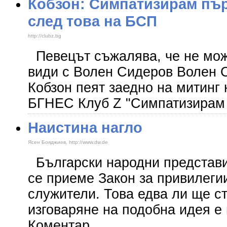
Кобзон: Симпатизирам първ
след това на БСП
http://clubz.bg
Певецът съжалява, че не мож
види с Волен Сидеров Волен 
Кобзон пеят заедно на митинг 
БГНЕС Клуб Z "Симпатизирам 
Наистина нагло
Ясен Бояджиев, http://www.dw.de
Български народни представи
се приеме Закон за привилеги
служители. Това едва ли ще ст
изговаряне на подобна идея е 
Коментар