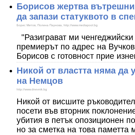
Борисов жертва вътрешния
да запази статуквото в сп
Борис Митов, Полина Паунова, http://www.mediapool.bg
"Разиграват ми ченгеджийски 
премиерът по адрес на Вучк
Борисов с готовност прие изн
Никой от властта няма да
на Немцов
http://www.dnevnik.bg
Никой от висшите ръководител
посети във вторник поклонение
убития в петък опозиционен п
но за сметка на това паметта 