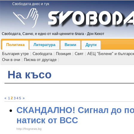
Свободата днес и тук
Свободата, Санчо, е едно от най-ценните блага - Дон Кихот
Политика
Литература
Визии
Други
България утре
|
Свободата
|
Позиция
|
Свят
|
АЕЦ "Белене" и българс
Очи в очи
|
Писма от другаде
|
На късо
2
«
1
3
4
5
»
СКАНДАЛНО! Сигнал до по
натиск от ВСС
http://frognews.bg