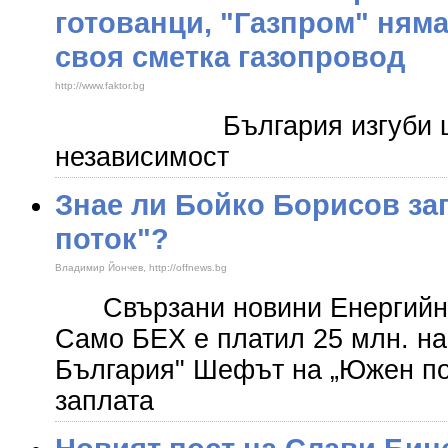
готованци, "Газпром" няма
своя сметка газопровод
http://www.faktor.bg
​ България изгуби шанс
независимост
Знае ли Бойко Борисов за
поток"?
Владимир Йончев, http://offnews.bg
Свързани новини Енергийни
Само БЕХ е платил 25 млн. на
България" Шефът на „Южен пот
заплата