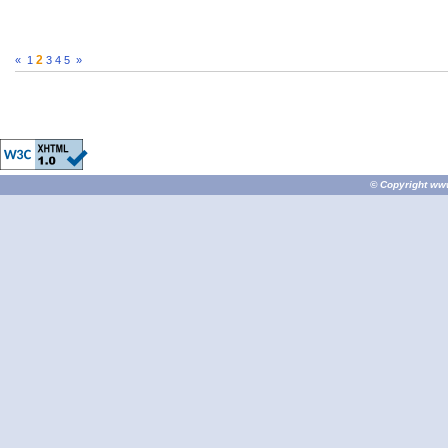
2
«
1
3
4
5
»
© Copyright
ww