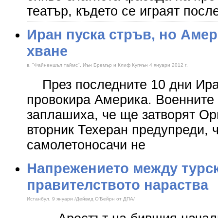
театър, където се играят посл
Иран пуска стръв, но Амер
хване
в. "Файненшъл таймс", Иън Бремър и Клиф Купчън 4 януари 2012 г.
През последните 10 дни Ира
провокира Америка. Военните
заплашиха, че ще затворят Ор
вторник Техеран предупреди, 
самолетоносачи не
Напрежението между турск
правителството нараства
Истанбул, 9 януари /Дейвид О'Бейрн от ДПА/