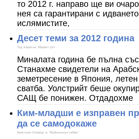
то 2012 г. направо ще ви очар
нея са гарантирани с идването
ислямистите,
Десет теми за 2012 година
Тод Харисън, Маркет уоч
Миналата година бе пълна със
Станахме свидетели на Арабск
земетресение в Япония, летен
сватба. Уолстрийт беше окупир
САЩ бе понижен. Отдадохме
Ким-младши е изправен п
да се самодокаже
Кристиан Оливър, в. “Файненшъл таймс"