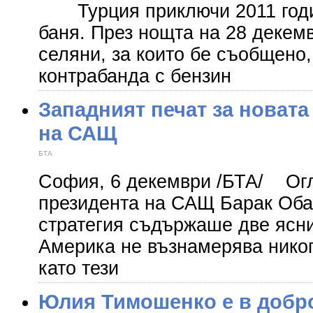
Турция приключи 2011 годин
баня. През нощта на 28 декем
селяни, за които бе съобщено
контрабанда с бензин
Западният печат за новата
на САЩ
БТА
София, 6 декември /БТА/ Огл
президента на САЩ Барак Оба
стратегия съдържаше две ясни
Америка не възнамерява никог
като тези
Юлия Тимошенко е в добро