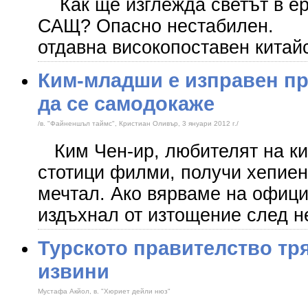
Как ще изглежда светът в ер
САЩ? Опасно нестабилен.
отдавна високопоставен китай
Ким-младши е изправен п
да се самодокаже
/в. "Файненшъл таймс", Кристиан Оливър, 3 януари 2012 г./
Ким Чен-ир, любителят на ки
стотици филми, получи хепиенд
мечтал. Ако вярваме на офици
издъхнал от изтощение след 
Турското правителство тр
извини
Мустафа Акйол, в. "Хюриет дейли нюз"