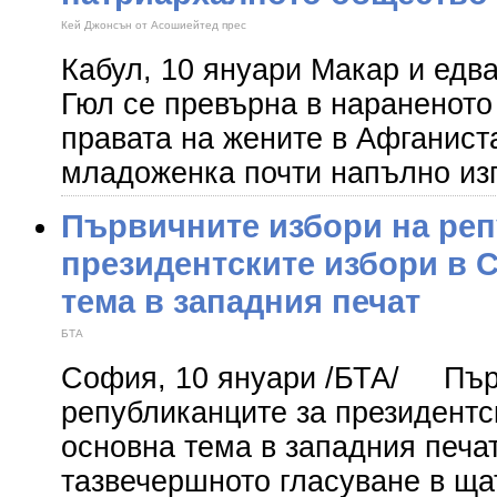
Кей Джонсън от Асошиейтед прес
Кабул, 10 януари Макар и едва
Гюл се превърна в нараненото
правата на жените в Афганист
младоженка почти напълно изг
Първичните избори на реп
президентските избори в 
тема в западния печат
БТА
София, 10 януари /БТА/ Пър
републиканците за президентс
основна тема в западния печа
тазвечершното гласуване в щ