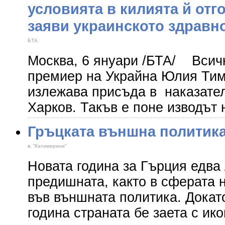
условията в килията й отг
заяви украинското здравн
БТА
Москва, 6 януари /БТА/ Всич
премиер на Украйна Юлия Тим
излежава присъда в наказател
Харков. Такъв е поне изводът
Гръцката външна политика 
в. “Катимерини”
Новата година за Гърция едва 
предишната, както в сферата н
във външната политика. Докат
година страната бе заета с ик