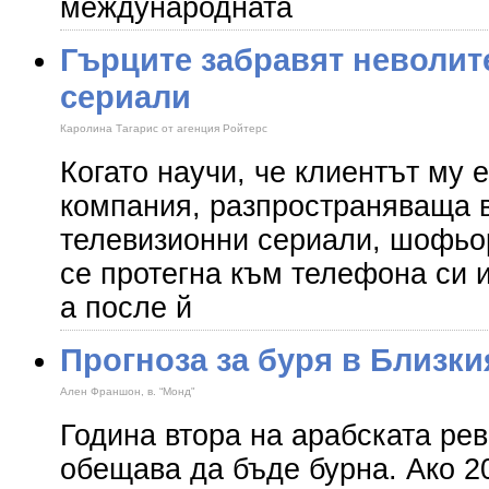
международната
Гърците забравят неволите
сериали
Каролина Тагарис от агенция Ройтерс
Когато научи, че клиентът му 
компания, разпространяваща в
телевизионни сериали, шофьор
се протегна към телефона си и
а после й
Прогноза за буря в Близки
Ален Франшон, в. “Монд"
Година втора на арабската ре
обещава да бъде бурна. Ако 20