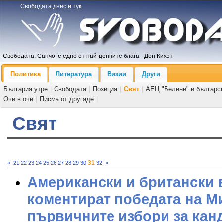
Свободата днес и тук
Свободата, Санчо, е едно от най-ценните блага - Дон Кихот
Политика
Литература
Визии
Други
България утре
|
Свободата
|
Позиция
|
Свят
|
АЕЦ "Белене" и българс
Очи в очи
|
Писма от другаде
|
Свят
31
«
21
22
23
24
25
26
27
28
29
30
32
»
Американски и британски 
коментират победата на М
първичните избори за кан