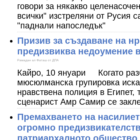
говори за някакво целенасоче
всички" изстреляни от Русия с
"паднали напоследък"
Призив за създаване на н
предизвиква недоумение в
Рамадан ал Фаташ от ДПА
Кайро, 10 януари Когато раз
мюсюлманска групировка иска
нравствена полиция в Египет,
сценарист Амр Самир се закле
Премахването на насилиет
огромно предизвикателств
патриархалното общество