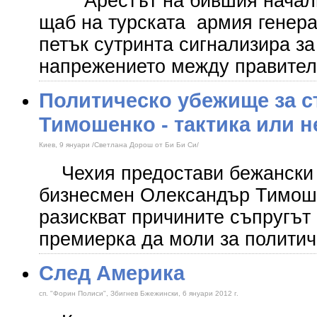
Арестът на бившия начални
щаб на турската армия генер
петък сутринта сигнализира за
напрежението между правител
Политическо убежище за с
Тимошенко - тактика или 
Киев, 9 януари /Светлана Дорош от Би Би Си/
Чехия предостави бежански с
бизнесмен Олександър Тимош
разискват причините съпругът
премиерка да моли за полити
След Америка
сп. "Форин Полиси", Збигнев Бжежински, 6 януари 2012 г.