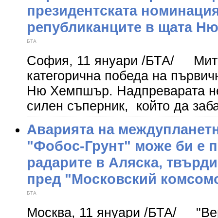
президентската номинация
републиканците в щата Н
БТА
София, 11 януари /БТА/ Мит
категорична победа на първич
Ню Хемпшър. Надпреварата не
силен съперник, който да заб
Аварията на междупланетн
"Фобос-Грунт" може би е 
радарите в Аляска, твърди
пред "Московский комсом
БТА
Москва, 11 януари /БТА/ "Ве