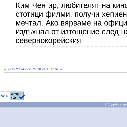
Ким Чен-ир, любителят на кин
стотици филми, получи хепиенд
мечтал. Ако вярваме на офици
издъхнал от изтощение след 
севернокорейския
31
«
21
22
23
24
25
26
27
28
29
30
32
»
© Copyright
ww