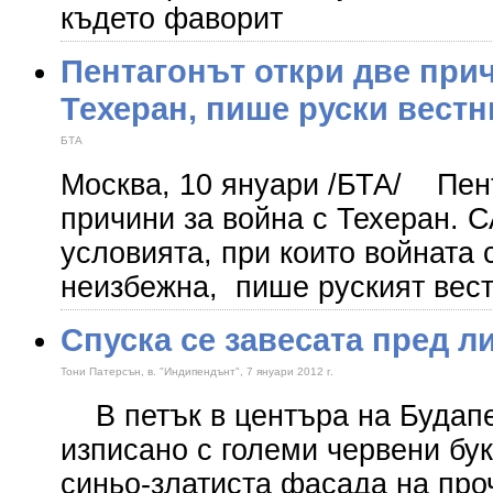
където фаворит
Пентагонът откри две прич
Техеран, пише руски вестн
БТА
Москва, 10 януари /БТА/ Пент
причини за война с Техеран. 
условията, при които войната 
неизбежна, пише руският вес
Спуска се завесата пред л
Тони Патерсън, в. "Индипендънт", 7 януари 2012 г.
В петък в центъра на Будапе
изписано с големи червени бу
синьо-златиста фасада на про