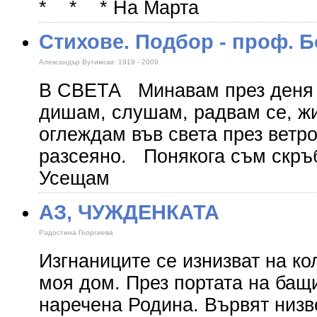
* * * На Марта До
Стихове. Подбор - проф. 
Александър Вутимски: 1919 - 2009
В СВЕТА Минавам през деня и
дишам, слушам, радвам се, ж
оглеждам във света през ветро
разсеяно. Понякога съм скръб
Усещам
АЗ, ЧУЖДЕНКАТА
Радостина Георгиева
Изгнаниците се изнизват на ко
моя дом. През портата на бащи
наречена Родина. Вървят низв