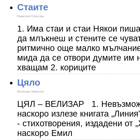
Стаите
Камелия Спасова
1. Има стаи и стаи Някои пиш
да млъкнеш и стените се чуват
ритмично още малко мълчание
мида да се отвори думите им н
хващам 2. кориците
Цяло
Велизар Николов
ЦЯЛ – ВЕЛИЗАР 1. Невъзмо
наскоро излезе книгата „Линия
- стихотворения, издадени от 
наскоро Емил