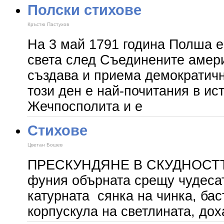
Полски стихове
Кръстю Пастухов
На 3 май 1791 година Полша е
света след Съединените амери
създава и приема демократичн
този ден е най-почитания в ис
Жечпосполита и е
Стихове
Цветан Бошев
ПРЕСКУНДЯНЕ В СКУДНОСТТ
фуния обърната срещу чудесат
катурната сянка на чинка, бас
корпускула на светлината, дох