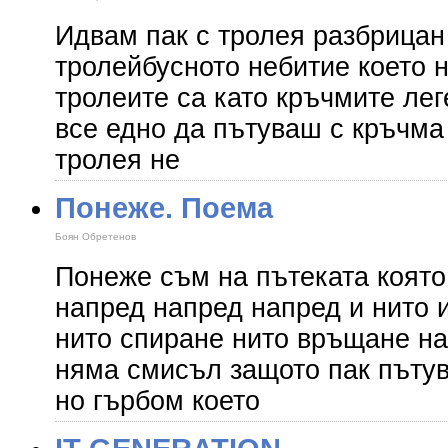
Идвам пак с тролея разбрицан
тролейбусното небитие което н
тролеите са като кръчмите ле
все едно да пътуваш с кръчма
тролея не
Понеже. Поема
Боян Обретенов
Понеже съм на пътеката която
напред напред напред и нито 
нито спиране нито връщане на
няма смисъл защото пак пъту
но гърбом което