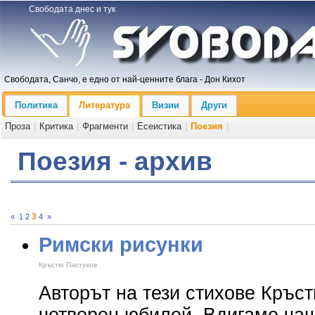
Свободата днес и тук
Свободата, Санчо, е едно от най-ценните блага - Дон Кихот
Политика
Литература
Визии
Други
Проза
|
Критика
|
Фрагменти
|
Есеистика
|
Поезия
|
Поезия - архив
3
«
1
2
4
»
Римски рисунки
Кръстю Пастухов
Авторът на тези стихове Кръс