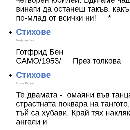
четворен юбилей. Вдигаме чаша
винаги да останеш такъв, какъв
по-млад от всички ни! *
Стихове
Готфрид Бен
Готфрид Бен ДВ
САМО/1953/ През толкова
Стихове
Коста Радев
Те двамата - омаяни във 
страстната поквара на тангото
тъй са хубави. Край тях накл
ангели и