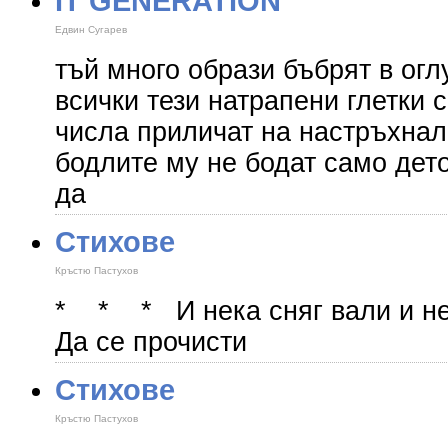
IT GENERATION
Едвин Сугарев
тъй много образи бъбрят в ог
всички тези натрапени глетки
числа приличат на настръхнал
бодлите му не бодат само дет
да
Стихове
Кръстю Пастухов
* * * И нека сняг вали и не
Да се прочисти
Стихове
Кръстю Пастухов