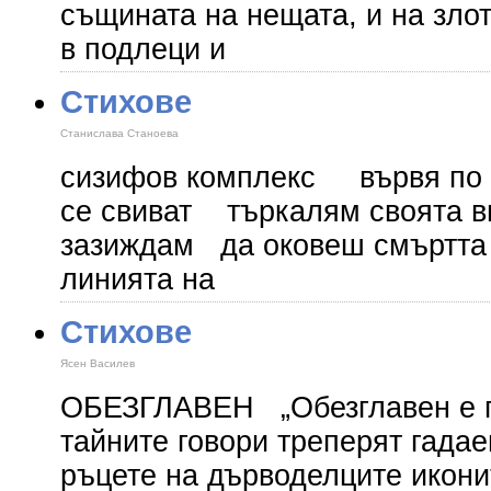
същината на нещата, и на зло
в подлеци и
Стихове
Станислава Станоева
сизифов комплекс вървя по 
се свиват търкалям своята ви
зазиждам да оковеш смъртта 
линията на
Стихове
Ясен Василев
ОБЕЗГЛАВЕН „Обезглавен е п
тайните говори треперят гада
ръцете на дърводелците икони