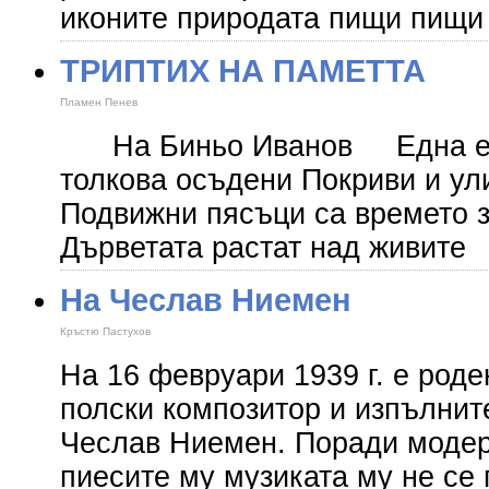
иконите природата пищи пищи
ТРИПТИХ НА ПАМЕТТА
Пламен Пенев
На Биньо Иванов Една е к
толкова осъдени Покриви и ул
Подвижни пясъци са времето з
Дърветата растат над живите
На Чеслав Ниемен
Кръстю Пастухов
На 16 февруари 1939 г. е роде
полски композитор и изпълнит
Чеслав Ниемен. Поради модер
пиесите му музиката му не се