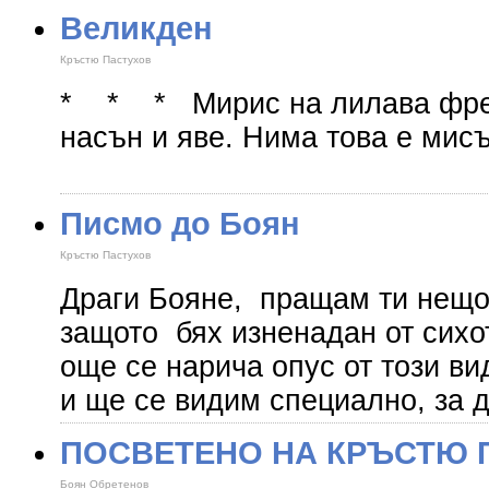
Великден
Кръстю Пастухов
* * * Мирис на лилава фрез
насън и яве. Нима това е мис
Писмо до Боян
Кръстю Пастухов
Драги Бояне, пращам ти нещо 
защото бях изненадан от сихо
още се нарича опус от този ви
и ще се видим специално, за 
ПОСВЕТЕНО НА КРЪСТЮ 
Боян Обретенов