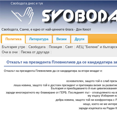
Свободата днес и тук
Свободата, Санчо, е едно от най-ценните блага - Дон Кихот
Политика
Литература
Визии
Други
България утре
|
Свободата
|
Позиция
|
Свят
|
АЕЦ "Белене" и българс
Очи в очи
|
Писма от другаде
|
Отказът на президента Плевнелиев да се кандидатира за
Отказът на президента Плевнелиев да се кандидатира за втори мнадат е:
основателен, защото той е слаб през
лоша новина, защото той е достоен президент и притежава визия за развити
България и приобщаването й към цивилизования 
заради многократното му бламиране от ГЕРБ. Последният път - отхвърлянето на 
му върху Изборния ко
добра новина, защото той ни конфронтира с 
нещо, което не ме интер
заради изцепката на Радан 