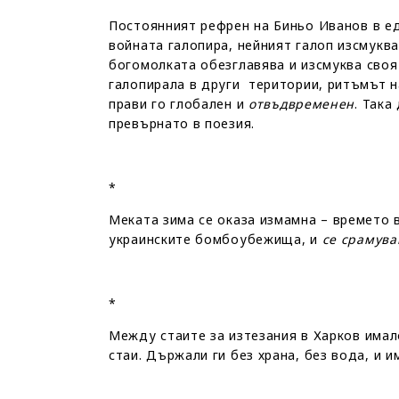
Постоянният рефрен на Биньо Иванов в ед
войната галопира, нейният галоп изсмуква
богомолката обезглавява и изсмуква своя 
галопирала в други територии, ритъмът н
прави го глобален и
отвъдвременен
. Така
превърнато в поезия.
*
Меката зима се оказа измамна – времето в
украинските бомбоубежища, и
се срамув
*
Между стаите за изтезания в Харков имал
стаи. Държали ги без храна, без вода, и и