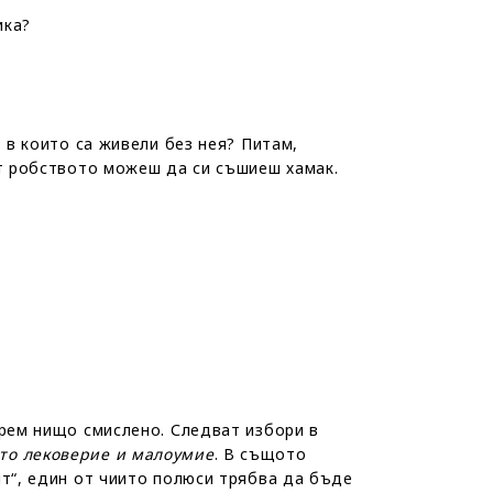
ика?
 в които са живели без нея? Питам,
От робството можеш да си съшиеш хамак.
ерем нищо смислено. Следват избори в
то лековерие и малоумие
. В същото
ят“, един от чиито полюси трябва да бъде