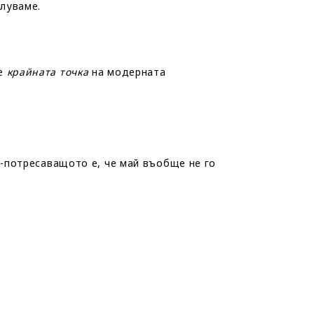
плуваме.
де
крайната точка
на модерната
-потресаващото е, че май въобще не го