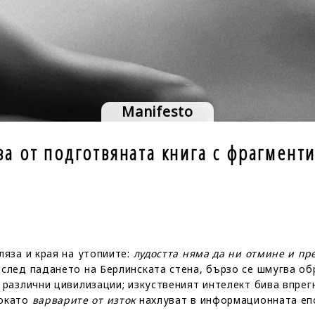
Manifesto
ва от подготвяната книга с фрагмент
ляза и края на утопиите:
лудостта няма да ни отмине и пре
 след падането на Берлинската стена, бързо се шмугва об
 различни цивилизации; изкуственият интелект бива впрег
докато
варварите от изток
нахлуват в информационната епо