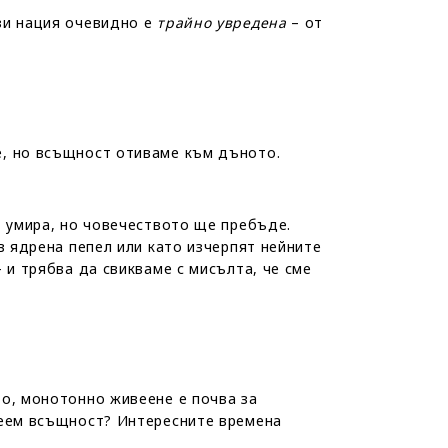
зи нация очевидно е
трайно увредена
– от
е, но всъщност отиваме към дъното.
к умира, но човечеството ще пребъде.
в ядрена пепел или като изчерпят нейните
 и трябва да свикваме с мисълта, че сме
то, монотонно живеене е почва за
веем всъщност? Интересните времена