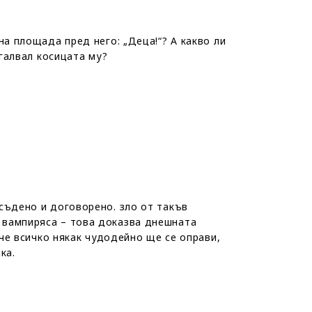
на площада пред него: „Деца!“? А какво ли
огалвал косицата му?
съдено и договорено. зло от такъв
 вампиряса – това доказва днешната
 че всичко някак чудодейно ще се оправи,
ка.