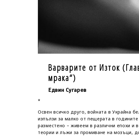
Варварите от Изток (Гла
мрака“)
Едвин Сугарев
*
Освен всичко друго, войната в Украйна бе
изпълзи за малко от пещерата в годините
разместено – живеем в различни епохи и в
теории и лъжи за промиване на мозъци, 