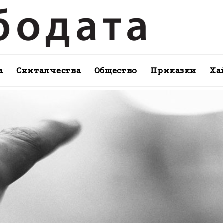
а
Скиталчества
Общество
Приказки
Ха