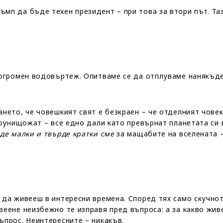
мп да бъде техен президент – при това за втори път. Та
в огромен водовъртеж. Опитваме се да отплуваме нанякъд
ането, че човешкият свят е безкраен – че отделният чове
моунищожат – все едно дали като превърнат планетата си 
де малки и твърде кратки сме
за мащабите на вселената –
 да живееш в интересни времена. Според тях само скучно
веене неизбежно те изправя пред въпроса: а за какво жи
ъпрос. Неинтересните – никакъв.