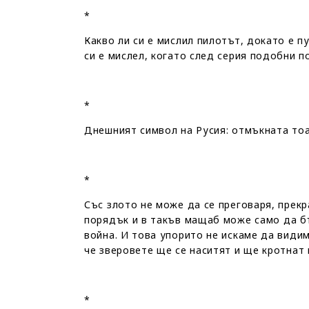
*
Какво ли си е мислил пилотът, докато е п
си е мислел, когато след серия подобни п
*
Днешният символ на Русия: отмъкната тоал
*
Със злото не може да се преговаря, прек
порядък и в такъв мащаб може само да 
война. И това упорито не искаме да видим
че зверовете ще се наситят и ще кротнат 
*