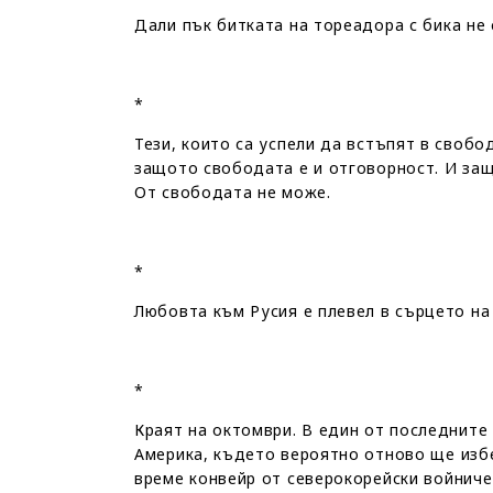
Дали пък битката на тореадора с бика не
*
Тези, които са успели да встъпят в свобо
защото свободата е и отговорност. И за
От свободата не може.
*
Любовта към Русия е плевел в сърцето на
*
Краят на октомври. В един от последните
Америка, където вероятно отново ще изб
време конвейр от северокорейски войниче