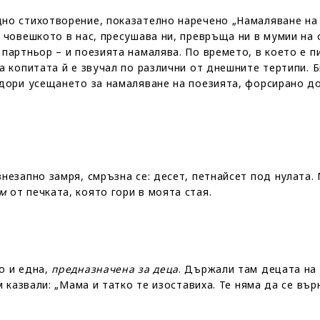
но стихотворение, показателно наречено „Намаляване на 
 човешкото в нас, пресушава ни, превръща ни в мумии на 
партньор – и поезията намалява. По времето, в което е п
а копитата й е звучал по различни от днешните тертипи. 
 дори усещането за намаляване на поезията, форсирано д
незапно замря, смръзна се: десет, петнайсет под нулата. 
ам
от печката, която гори в моята стая.
о и една,
предназначена за деца
. Държали там децата на 
м казвали: „Мама и татко те изоставиха. Те няма да се върн