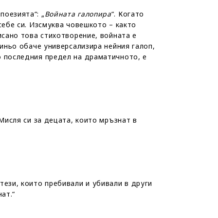
поезията“: „
Войната галопира
“. Когато
себе си. Изсмуква човешкото – както
исано това стихотворение, войната е
Биньо обаче универсализира нейния галоп,
о последния предел на драматичното, е
Мисля си за децата, които мръзнат в
тези, които пребивали и убивали в други
ат.“