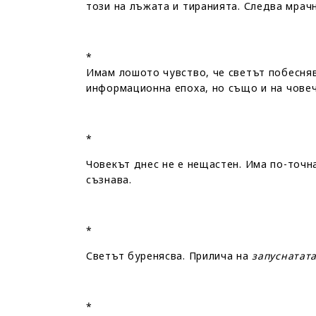
този на лъжата и тиранията. Следва мрачн
*
Имам лошото чувство, че светът побесняв
информационна епоха, но също и на чове
*
Човекът днес не е нещастен. Има по-точн
съзнава.
*
Светът буренясва. Прилича на
запуснатата
*