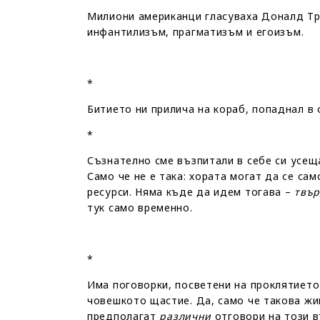
Милиони американци гласуваха Доналд Тръ
инфантилизъм, прагматизъм и егоизъм.
*
Битието ни прилича на кораб, попаднал 
*
Съзнателно сме възпитали в себе си усещ
Само че не е така: хората могат да се са
ресурси. Няма къде да идем тогава –
твър
тук само временно.
*
Има поговорки, посветени на проклятието
човешкото щастие. Да, само че такова жи
предполагат
различни
отговори на този в