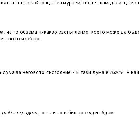
ият сезон, в който ще се гмурнем, но не знам дали ще из
а, че го обзема някакво изстъпление, което може да бъ
чеството изобщо.
а дума за неговото състояние – и тази дума е
окаян.
А най
 райска градина,
от която е бил прокуден Адам.