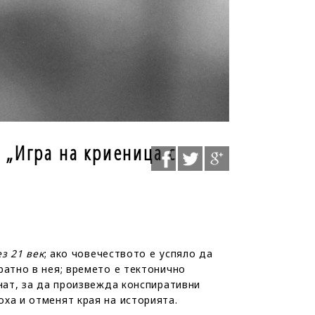
и „Игра на криеница с
з 21 век
; ако човечеството е успяло да
ратно в нея; времето е тектонично
нат, за да произвежда конспиративни
ха и отменят края на историята.