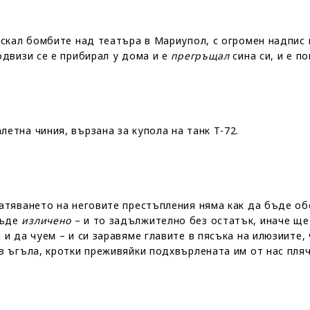
ускал бомбите над театъра в Мариупол, с огромен надпис 
одвизи се е прибирал у дома и е
прегръщал
сина си, и е п
етна чиния, вързана за купола на танк Т-72.
ратяването на неговите престъпления няма как да бъде об
бъде
изличено
– и то задължително без остатък, иначе ще
 и да чуем – и си заравяме главите в пясъка на илюзиите,
в ъгъла, кротки преживяйки подхвърлената им от нас пляч