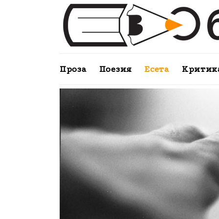
Проза
Поезия
Есета
Критик