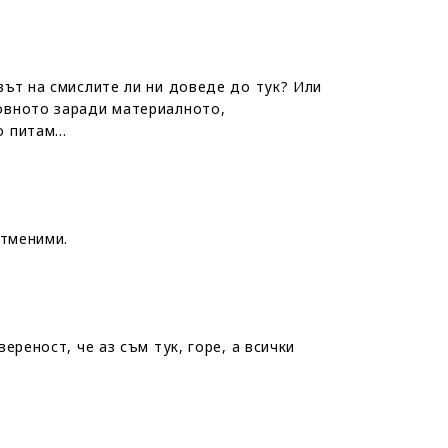
вът на смислите ли ни доведе до тук? Или
овното заради материалното,
о питам…
отменими.
ереност, че аз съм тук, горе, а всички