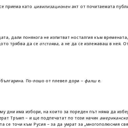
 се приема като
цивилизационен
акт от почитаемата публ
дата, дали понякога не изпитват носталгия към времената,
щото трябва да се
отстоява
, а не да се излежаваш в нея. 
 българина. По-лошо от плевел дори –
фалш
е.
 му дни има избори, на които за пореден път няма да изб
ерат Тръмп – и ще подпечатат по този начин
американско
та се точи към Русия – за да умрат за „многополюсния св