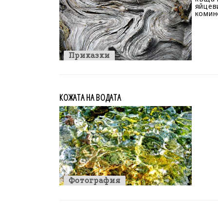
яйцев
комин
Приказки
КОЖАТА НА ВОДАТА
Фотография