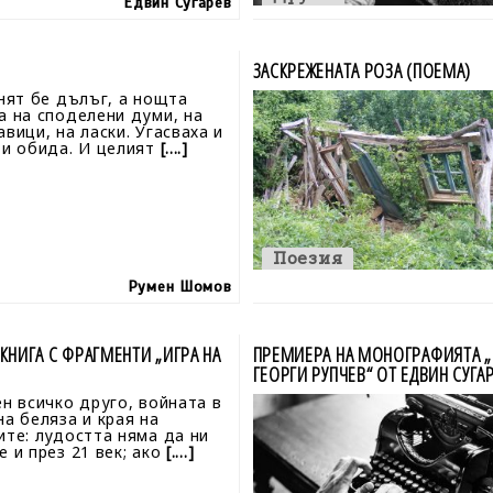
Едвин Сугарев
ЗАСКРЕЖЕНАТА РОЗА (ПОЕМА)
ят бе дълъг, а нощта
а на споделени думи, на
вици, на ласки. Угасваха и
 и обида. И целият
[....]
Поезия
Румен Шомов
КНИГА С ФРАГМЕНТИ „ИГРА НА
ПРЕМИЕРА НА МОНОГРАФИЯТА „
ГЕОРГИ РУПЧЕВ“ ОТ ЕДВИН СУГА
ен всичко друго, войната в
на беляза и края на
ите: лудостта няма да ни
е и през 21 век; ако
[....]