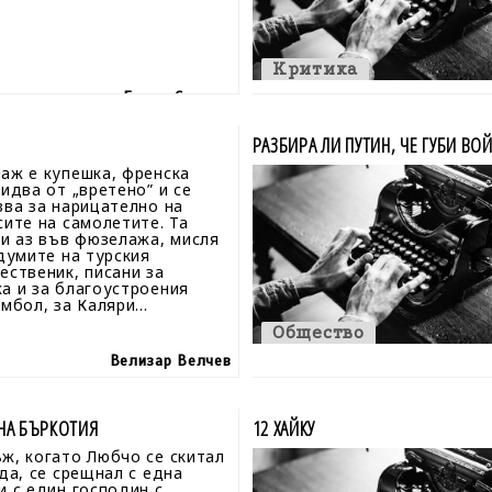
Критика
Едвин Сугарев
РАЗБИРА ЛИ ПУТИН, ЧЕ ГУБИ ВОЙ
аж е купешка, френска
 идва от „вретено” и се
зва за нарицателно на
сите на самолетите. Та
си аз във фюзелажа, мисля
 думите на турския
ественик, писани за
а и за благоустроения
мбол, за Каляри...
Общество
Велизар Велчев
ДНА БЪРКОТИЯ
12 ХАЙКУ
ж, когато Любчо се скитал
ада, се срещнал с една
и с един господин с