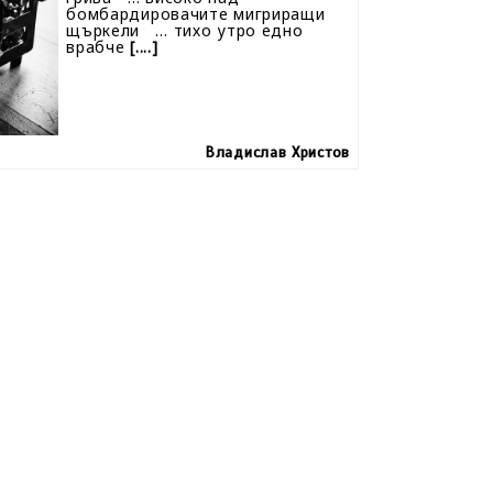
бомбардировачите мигриращи
щъркели … тихо утро едно
врабче
[....]
Владислав Христов