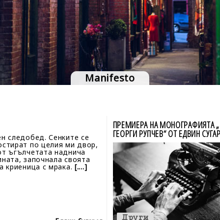
Manifesto
ПРЕМИЕРА НА МОНОГРАФИЯТА „
ГЕОРГИ РУПЧЕВ“ ОТ ЕДВИН СУГА
ен следобед. Сенките се
остират по целия ми двор,
от ъгълчетата наднича
ината, започнала своята
на криеница с мрака.
[....]
Други