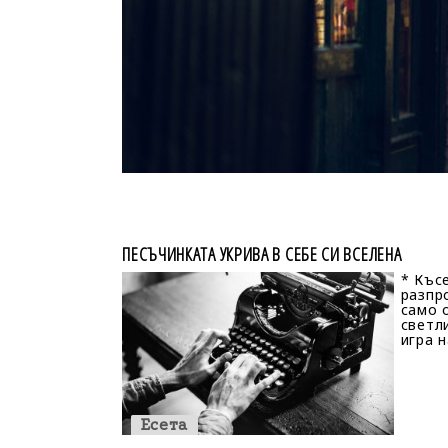
ПЕСЪЧИНКАТА УКРИВА В СЕБЕ СИ ВСЕЛЕНА
* Къс
разпр
само 
светл
игра 
Есета