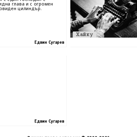
идна глава и с огромен
овиден цилиндър.
Хайку
Едвин Сугарев
Едвин Сугарев