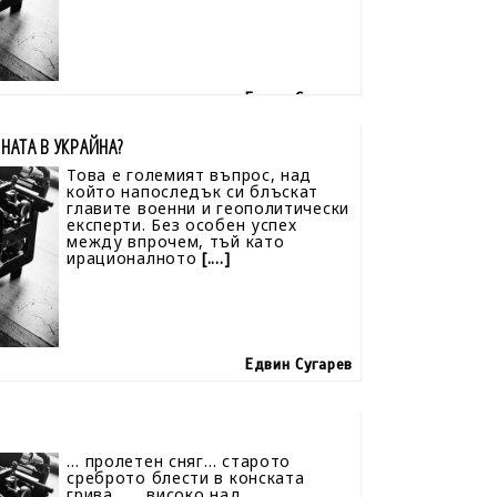
Едвин Сугарев
НАТА В УКРАЙНА?
Това е големият въпрос, над
който напоследък си блъскат
главите военни и геополитически
експерти. Без особен успех
между впрочем, тъй като
ирационалното
[....]
Едвин Сугарев
… пролетен сняг… старото
среброто блести в конската
грива … високо над