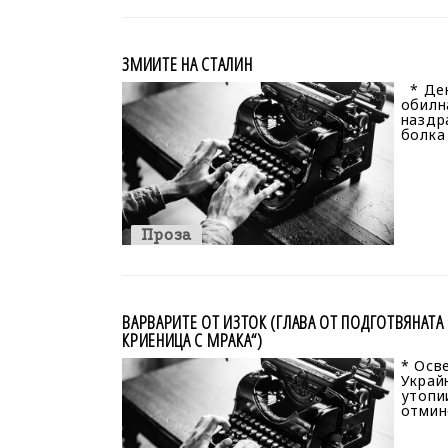
ЗМИИТЕ НА СТАЛИН
* Ден
обилн
наздра
болка
Проза
ВАРВАРИТЕ ОТ ИЗТОК (ГЛАВА ОТ ПОДГОТВЯНАТА 
КРИЕНИЦА С МРАКА“)
* Осв
Украй
утопи
отмин