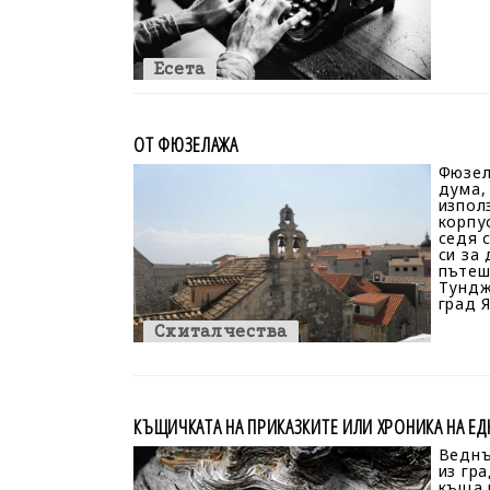
Есета
ОТ ФЮЗЕЛАЖА
Фюзел
дума,
изпол
корпу
седя 
си за
пътеш
Тундж
град Я
Скиталчества
КЪЩИЧКАТА НА ПРИКАЗКИТЕ ИЛИ ХРОНИКА НА Е
Веднъ
из гр
къща 