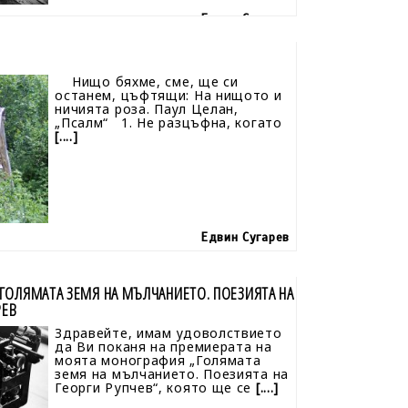
Едвин Сугарев
Нищо бяхме, сме, ще си
останем, цъфтящи: На нищото и
ничията роза. Паул Целан,
„Псалм“ 1. Не разцъфна, когато
[....]
Едвин Сугарев
ГОЛЯМАТА ЗЕМЯ НА МЪЛЧАНИЕТО. ПОЕЗИЯТА НА
РЕВ
Здравейте, имам удоволствието
да Ви поканя на премиерата на
моята монография „Голямата
земя на мълчанието. Поезията на
Георги Рупчев“, която ще се
[....]