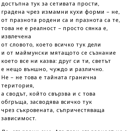
достъпна тук за сетивата прости,
градена чрез измамни кухи форми – не,
от празнота родени са и празнота са те,
това не е реалност – просто сянка е,
извлечена
от словото, което всичко тук дели
и от маймунски мятащото се съзнание
което все ни казва: друг си ти, светът
е нещо външно, чуждо и различно.
Не – не това е тайната гранична
територия,
а сводът, който свързва и с това
обгръща, засводява всичко тук
чрез съкровената, съпричестяваща
зависимост.