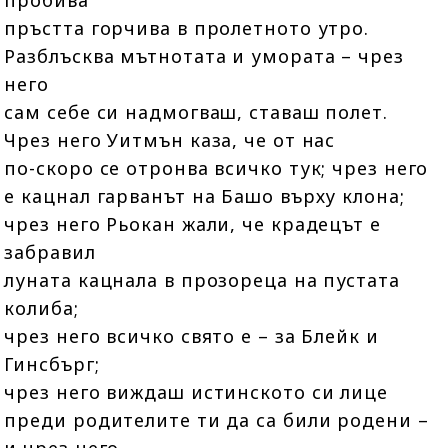
пробива
пръстта горчива в пролетното утро.
Разблъсква мътнотата и умората – чрез
него
сам себе си надмогваш, ставаш полет.
Чрез него Уитмън каза, че от нас
по-скоро се отронва всичко тук; чрез него
е кацнал гарванът на Башо върху клона;
чрез него Рьокан жали, че крадецът е
забравил
луната кацнала в прозореца на пустата
колиба;
чрез него всичко свято е – за Блейк и
Гинсбърг;
чрез него виждаш истинското си лице
преди родителите ти да са били родени –