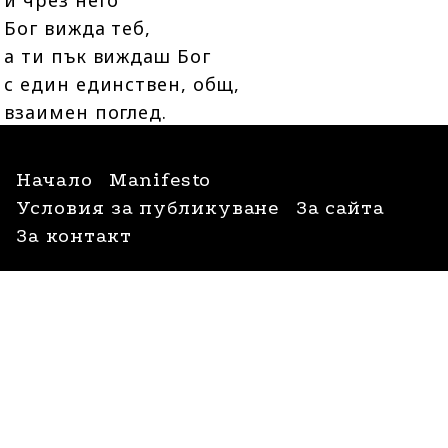
и чрез него
Бог вижда теб,
а ти пък виждаш Бог
с един единствен, общ,
взаимен поглед.
Всички права запазени © 2009-2026
Начало
Manifesto
Условия за публикуване
За сайта
За контакт