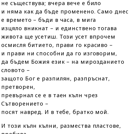
не съществува; вчера вече е било
и няма как да бъде променено. Само днес
е времето – бъди в часа, в мига
изцяло вникнат – и единствено тогава
живота ще усетиш. Този усет впрочем
осмисля битието, прави го красиво –
и прави ни способни да го изговорим,
да бъдем Божия език – на мирозданието
словото –
защото Бог е разпилян, разпръснат,
претворен,
превърнал се е в таен кълн чрез
Сътворението –
посят навред. И в тебе, братко мой.
И този кълн кълни, размества пластове,