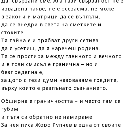
Да, свързани сме. Ала тази свързаност не е
извадена наяве, не е осезаема, не може
в закони и матрици да се въплъти,
да се внедри в света на сметките и
стоките.
Тя тайна е и трябват други сетива
да я усетиш, да я наречеш родина.
Тя се простира между тленното и вечното
и в този смисъл е гранична – но и
безпределна е,
защото с тези думи назоваваме гредите,
върху които е разпънато съзнанието.
Обширна е граничността – и често там се
губим
и пътя си обратно не намираме.
За нея писа Жоро Рупчев в една от своите