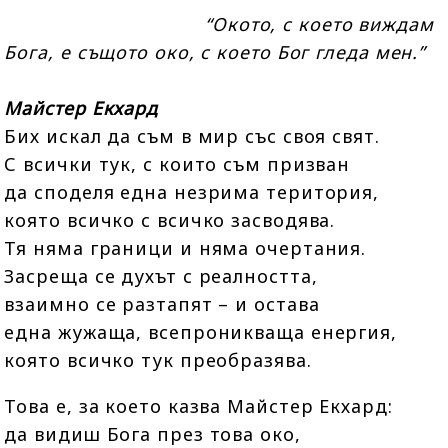
“Окото, с което виждам
Бога, е същото око, с което Бог гледа мен.”
Майстер Екхард
Бих искал да съм в мир със своя свят.
С всички тук, с които съм призван
да споделя една незрима територия,
която всичко с всичко засводява.
Тя няма граници и няма очертания.
Засреща се духът с реалността,
взаимно се разтапят – и остава
една жужаща, всепроникваща енергия,
която всичко тук преобразява.
Това е, за което казва Майстер Екхард:
да видиш Бога през това око,