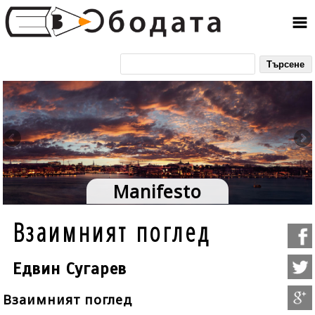
Manifesto
Взаимният поглед
Едвин Сугарев
Взаимният поглед