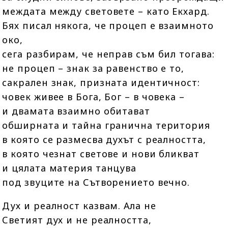
междата между световете – като Екхард.
Бях писал някога, че процеп е взаимното
око,
сега разбирам, че неправ съм бил тогава:
не процеп – знак за равенство е то,
сакрален знак, призната идентичност:
човек живее в Бога, Бог – в човека –
и двамата взаимно обитават
обширната и тайна гранична територия
в която се размесва духът с реалността,
в която чезнат светове и нови бликват
и цялата материя танцува
под звуците на Сътворението вечно.
Дух и реалност казвам. Ала не
Светият дух и не реалността,