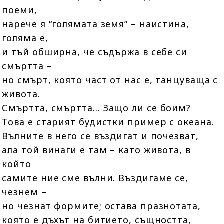
поеми,
нарече я “голямата земя” – наистина,
голяма е,
и тъй обширна, че съдържа в себе си
смъртта –
но смърт, която част от нас е, танцуваща с
живота.
Смъртта, смъртта… Защо ли се боим?
Това е старият будистки пример с океана.
Вълните в него се въздигат и почезват,
ала той винаги е там – като живота, в
който
самите ние сме вълни. Въздигаме се,
чезнем –
но чезнат формите; остава празнотата,
която е дъхът на битието, същността,