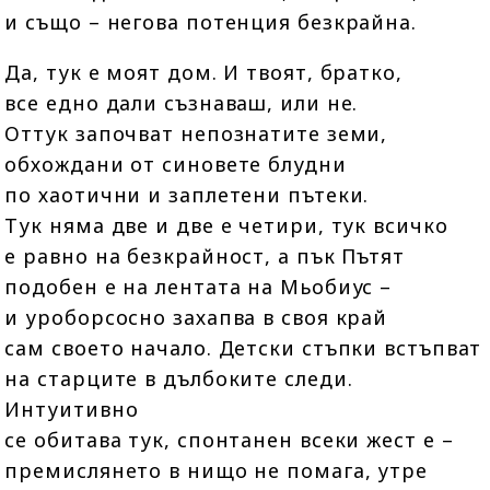
и също – негова потенция безкрайна.
Да, тук е моят дом. И твоят, братко,
все едно дали съзнаваш, или не.
Оттук започват непознатите земи,
обхождани от синовете блудни
по хаотични и заплетени пътеки.
Тук няма две и две е четири, тук всичко
е равно на безкрайност, а пък Пътят
подобен е на лентата на Мьобиус –
и уроборсосно захапва в своя край
сам своето начало. Детски стъпки встъпват
на старците в дълбоките следи.
Интуитивно
се обитава тук, спонтанен всеки жест е –
премислянето в нищо не помага, утре