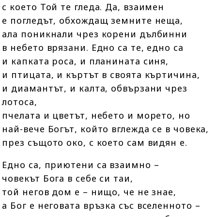
с което Той те гледа. Да, взаимен
е погледът, обхождащ земните неща,
ала поникнали чрез корени дълбинни
в небето врязани. Едно са те, едно са
и капката роса, и планината синя,
и птицата, и къртът в своята къртичина,
и диамантът, и калта, обвързани чрез
лотоса,
пчелата и цветът, небето и морето, но
най-вече Богът, който вглежда се в човека,
през същото око, с което сам видян е.
Едно са, приютени са взаимно –
човекът Бога в себе си таи,
той негов дом е – нищо, че не знае,
а Бог е неговата връзка със вселенното –