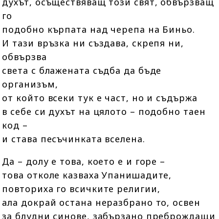
духът, осъществяващ този свят, обвързващ
го
подобно кърпата над черепа на Биньо.
И тази връзка ни създава, скрепя ни,
обвързва
света с блажената съдба да бъде
организъм,
от който всеки тук е част, но и съдържа
в себе си духът на цялото – подобно таен
код –
и става песъчинката вселена.
Да – долу е това, което е и горе –
това отколе казваха Упанишадите,
повториха го всичките религии,
ала докрай остана неразбрано то, освен
за блудни синове, забързано преброждащи