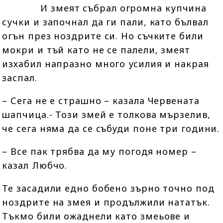
И змеят събрал огромна купчина
сучки и започнал да ги пали, като бълвал
огън през ноздрите си. Но съчките били
мокри и тъй като не се палели, змеят
изхабил напразно много усилия и накрая
заспал.
– Сега не е страшно – казала Червената
шапчица.- Този змей е толкова мързелив,
че сега няма да се събуди поне три години.
– Все пак трябва да му погодя номер –
казал Любчо.
Те засадили едно бобено зърно точно под
ноздрите на змея и продължили нататък.
Тъкмо били ожаднели като змеьове и