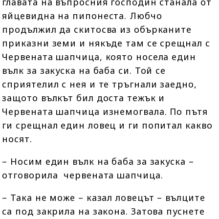
главата на въпросния господин станала от
яйцевидна на пипонеста. Любчо
продължил да скитосва из обърканите
приказни земи и някъде там се срещнал с
Червената шапчица, която носела един
вълк за закуска на баба си. Той се
сприятелил с нея и те тръгнали заедно,
защото вълкът бил доста тежък и
Червената шапчица изнемогвала. По пътя
ги срещнал един ловец и ги попитал какво
носят.
– Носим един вълк на баба за закуска –
отговорила червената шапчица.
– Така не може – казал ловецът – вълците
са под закрила на закона. Затова пуснете