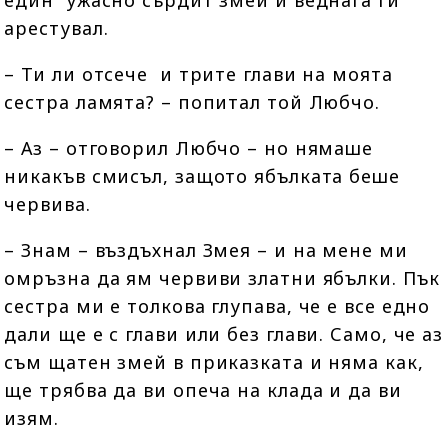
един ужасно сърдит змей и веднага ги
арестувал.
– Ти ли отсече и трите глави на моята
сестра ламята? – попитал той Любчо.
– Аз – отговорил Любчо – но нямаше
никакъв смисъл, защото ябълката беше
червива.
– Знам – въздъхнал Змея – и на мене ми
омръзна да ям червиви златни ябълки. Пък
сестра ми е толкова глупава, че е все едно
дали ще е с глави или без глави. Само, че аз
съм щатен змей в приказката и няма как,
ще трябва да ви опеча на клада и да ви
изям.