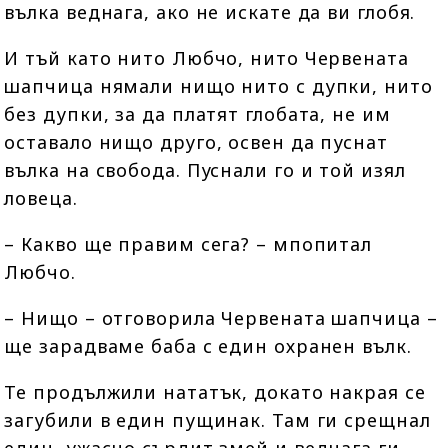
вълка веднага, ако не искате да ви глобя.
И тъй като нито Любчо, нито Червената
шапчица нямали нищо нито с дупки, нито
без дупки, за да платят глобата, не им
оставало нищо друго, освен да пуснат
вълка на свобода. Пуснали го и той изял
ловеца.
– Какво ще правим сега? – мпопитал
Любчо.
– Нищо – отговорила Червената шапчица –
ще зарадваме баба с един охранен вълк.
Те продължили нататък, докато накрая се
загубили в един пущинак. Там ги срещнал