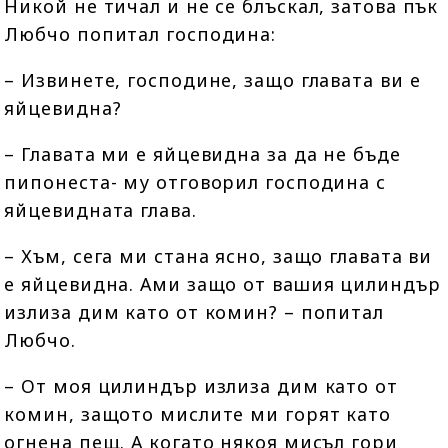
Никой не тичал и не се блъскал, затова пък
Любчо попитал господина:
– Извинете, господине, защо главата ви е
яйцевидна?
– Главата ми е яйцевидна за да не бъде
пипонеста- му отговорил господина с
яйцевидната глава.
– Хъм, сега ми стана ясно, защо главата ви
е яйцевидна. Ами защо от вашия цилиндър
излиза дим като от комин? – попитал
Любчо.
– От моя цилиндър излиза дим като от
комин, защото мислите ми горят като
огнена пещ. А когато някоя мисъл гори