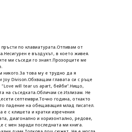
с пръсти по клавиатурата.Отпивам от
а.Несигурен е въздухът, в което живея.
ките ми съседи го знаят.Прозорците ме
р.
 никого.За това му е трудно да я
 Joy Divison.Обхващам главата си с ръце
ove will tear us apart, бейби”.Нищо,
та на съседката.Обличам се.Излизам. Не
есети септември.Точно година, откакто
ото падение на обещаващия млад писател.
а е с клишета и кратки изречения
ата, диагонално и хоризонтално, редове,
де с мен заради последната ми книга.
разни думи.Толкова лош сюжет. Не е могла