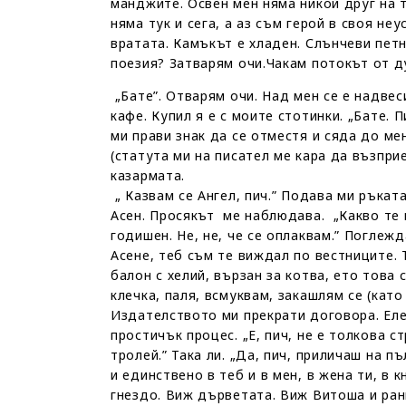
манджите. Освен мен няма никой друг на т
няма тук и сега, а аз съм герой в своя не
вратата. Камъкът е хладен. Слънчеви пет
поезия? Затварям очи.Чакам потокът от д
„Бате”. Отварям очи. Над мен се е надвес
кафе. Купил я е с моите стотинки. „Бате. 
ми прави знак да се отместя и сяда до ме
(статута ми на писател ме кара да възпри
казармата.
„ Казвам се Ангел, пич.” Подава ми ръката
Асен. Просякът ме наблюдава. „Какво те м
годишен. Не, не, че се оплаквам.” Поглеж
Асене, теб съм те виждал по вестниците. Т
балон с хелий, вързан за котва, ето това 
клечка, паля, всмуквам, закашлям се (като
Издателството ми прекрати договора. Еле
простичък процес. „Е, пич, не е толкова с
тролей.” Така ли. „Да, пич, приличаш на п
и единствено в теб и в мен, в жена ти, в
гнездо. Виж дърветата. Виж Витоша и ранн