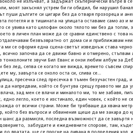
около не излъчват, а задържат скъпернически вътре в себ
ли, моят закъснял устрем би ги обидил, би нарушил банал
ът пуши дългите си цигари без да отваря прозореца и ан
лата потегля и в тишината на улицата оставаме само аз и
то се увива като целофан около тялото ми без да топли, 
оето в личен план може да се сравни единствено с това н
 отдалечавам безвъзвратно от дома си и приближавам не
ата ми се оформя една сцена-светът изведнъж става черно
 всичко започва да се движи бавно и отмерено, стъпвам л
в тонколоните звучи Бил Еванс и онзи любим албум за Деб
и без лед, сепва се когато ме вижда, времето съвсем спи
ете му, завърта се около оста си, слива се…
улица, пресечка след пресечка в тъмен безучастен град, 
ява да напредвам, който се бунтува срещу правото ми да 
 влача, зад мен се влачи и миналото ми, то ме забавя, пи
 едно легло, което е изстинало, един човек, с който не с
ражда от всички страни. Може би трябваше да хвана метр
, който без въпроси и обвинения щеше да ме закара до 
н шанс да размисля, последна възможност да се завъртя н
едоверието, заблудите и ежедневните спорове, там, къде
ки до вратата, ще се просне на дивана в подредения хол