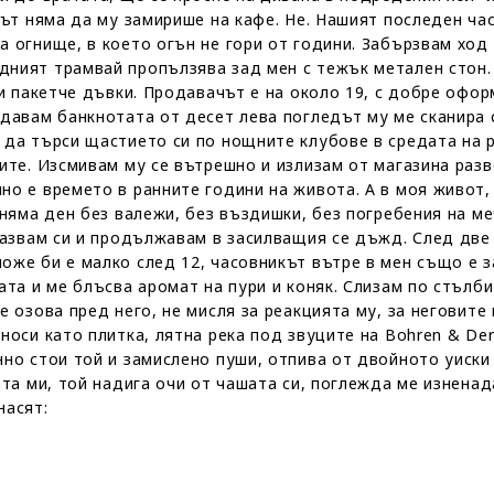
път няма да му замирише на кафе. Не. Нашият последен ча
а огнище, в което огън не гори от години. Забързвам ход
дният трамвай пропълзява зад мен с тежък метален стон
 и пакетче дъвки. Продавачът е на около 19, с добре офо
давам банкнотата от десет лева погледът му ме сканира с
 да търси щастието си по нощните клубове в средата на 
чите. Изсмивам му се вътрешно и излизам от магазина раз
но е времето в ранните години на живота. А в моя живот,
 няма ден без валежи, без въздишки, без погребения на м
казвам си и продължавам в засилващия се дъжд. След две 
оже би е малко след 12, часовникът вътре в мен също е з
ата и ме блъсва аромат на пури и коняк. Слизам по стълби
е озова пред него, не мисля за реакцията му, за неговите
носи като плитка, лятна река под звуците на Bohren & Der 
нно стои той и замислено пуши, отпива от двойното уиски
ата ми, той надига очи от чашата си, поглежда ме изненад
насят: