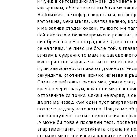
и чужд в октомврийския мрак, домовете на
извършвам, обитателите им биха ме заплю
На близкия светофар спира такси, шофьор
вътрешна, мека мъгла. Светва зелено, ко
и ме залива студен океан, тънкото ми пал
най-смелото и безкомпромисно решение, к
ни обрече на вечно страдание. Докато се
се надявам, че днес ще бъде той, в глав
влизам в сумрачното мазе на заведението,
мистериозно закрива части от лицето ми, 
пуши замислено, отпива от двойното уиск
секундите, стотните, всичко изчезва в ръц
Слива се пейзажът около мен, улица след 
крача в черен вакум, който не ми позвол
отправните си точки. Сякаш не вървя, а се
дърпа ме назад към един пуст апартамент,
повлече надолу като котва. Нощта ме обг
онова опушено такси с недоспалия шофьор
.А може би това е последен тест, последе
апартамента ни, тристайната страна на н
всеки момент, ще изрита калните си обув