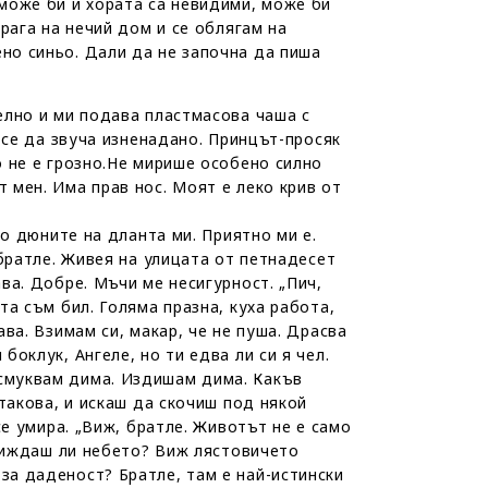
 може би и хората са невидими, може би
прага на нечий дом и се облягам на
ено синьо. Дали да не започна да пиша
елно и ми подава пластмасова чаша с
м се да звуча изненадано. Принцът-просяк
о не е грозно.Не мирише особено силно
 мен. Има прав нос. Моят е леко крив от
по дюните на дланта ми. Приятно ми е.
 братле. Живея на улицата от петнадесет
ава. Добре. Мъчи ме несигурност. „Пич,
та съм бил. Голяма празна, куха работа,
ава. Взимам си, макар, че не пуша. Драсва
боклук, Ангеле, но ти едва ли си я чел.
Всмуквам дима. Издишам дима. Какъв
 такова, и искаш да скочиш под някой
се умира. „Виж, братле. Животът не е само
. Виждаш ли небето? Виж лястовичето
за даденост? Братле, там е най-истински