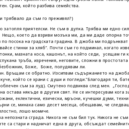
тен. Срам, който разбива семейства.
Би трябвало да съм го преживял?)
 затопля приятелски. Не съм в дупка. Трябва ми едно сил
. Нещо, което да взриви мозъка ми, да ми даде опорна т
 по посока на градската градина. В джоба ми подрънкват
двайсе стинки за хляб”. Почти съм го подминал, когато из
тонки, мазната коса, кашонът, на който седи, усещам ги к
спукана тръба, изречения, неговите, сложни в простотата
 безбожник, Боже, Боже, полудявам ли.
н. Връщам се обратно. Изсипвам съдържанието на джоба с
куче, който се храни с души и погледи.”Благодаря ти, бате
облечен съм за луд). Смутено подвиква след мен. „Господ 
на остава някъде в другия свят. Не се интересувам кога 
жани, еклектични, езически, мръсни, кучешки думи, техни
ърни се, минаха само десет месеца, обещавам, че следващ
илостно, лошо момиче.
а непозната сграда. Никога не съм бил тук. Никога не съ
ите са стари и надничат една в друга, обсъждат семейнит