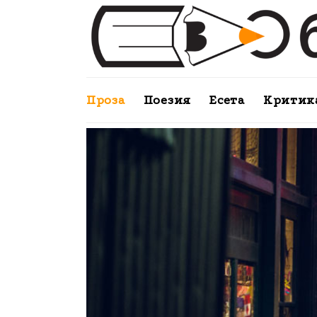
Проза
Поезия
Есета
Критик