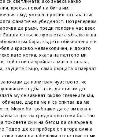
е си светлината; ако знаеха какво
ния, крехък покой на бита им…
емичният му, уморен профил потъва във
 моята фанатична убеденост. Потрепервам
започва да ръми, преди половин час взех
а Ева да откъсне проклетата ябълка и да
избежно към бара, където обикновено е и
-бял и красиво меланхоличен, и докато
еко като котка, яката на палтото ми
и, той стои на крайната маса в ъгъла,
ра, звуците също, само сърцата отмерват
и започвам да изпитвам чувството, че
управлявам съдбата си, да стигам до
палата му се завиват около глезените ми,
е обичаме, дърпа ме и се опитва да ме
ото. Може би трябваше да се вмъкна в
крайната цел на среднощното ми бягство
а токовете си и на бегом да се върна в
то Тодор ще се прибере от втора смяна
 и дори няма да забележи отсъствието ми