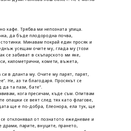
но кафе. Трябва ми непозната улица.
очка, да бъде плодородна почва,
 стотинки. Минавам покрай един просяк и
веднъж усещам очите му, глада му (този
ак се забиват в скъпарското ми яке,
 си, километрични, комети, въжета,
и в дланта му. Очите му парят, парят,
е”. Не, аз ти благодаря. Просякът се
да та пази, бате”.
завивам, кога пресичам, къде съм. Опитвам
те опашки се веят след тях като флагове,
ата ще е по-добра, Елеонора, ела тук, ще
м се отклонявал от познатото ежедневие и
е драми, парите, внуците, прането,