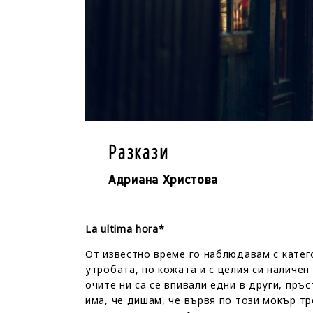
Разкази
Адриана Христова
La ultima hora*
От известно време го наблюдавам с катего
утробата, по кожата и с целия си наличе
очите ни са се впивали едни в други, пръс
има, че дишам, че вървя по този мокър тр