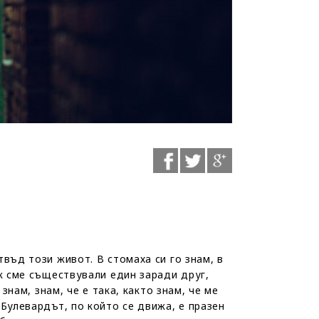
въд този живот. В стомаха си го знам, в
ъж сме съществували един заради друг,
знам, знам, че е така, както знам, че ме
Булевардът, по който се движа, е празен