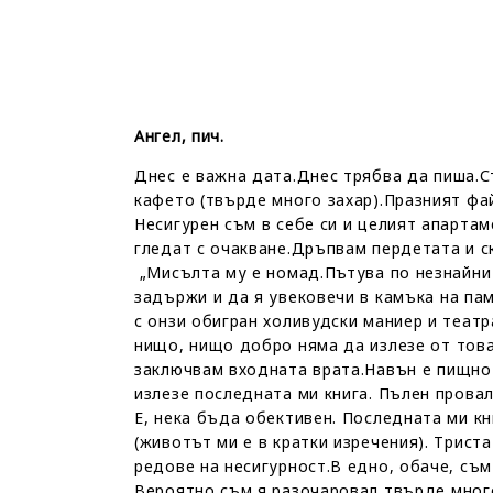
Ангел, пич.
Днес е важна дата.Днес трябва да пиша.С
кафето (твърде много захар).Празният фай
Несигурен съм в себе си и целият апартам
гледат с очакване.Дръпвам пердетата и ск
„Мисълта му е номад.Пътува по незнайни п
задържи и да я увековечи в камъка на пам
с онзи обигран холивудски маниер и театр
нищо, нищо добро няма да излезе от това
заключвам входната врата.Навън е пищно 
излезе последната ми книга. Пълен прова
Е, нека бъда обективен. Последната ми кн
(животът ми е в кратки изречения). Трис
редове на несигурност.В едно, обаче, съм
Вероятно съм я разочаровал твърде много