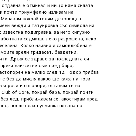
с отдавна е отминал и нищо няма силата
 и почти триумфално излизам на
. Минавам покрай голям денонощен
рмени вежди и татуировка със символа на
 известна подигравка, за него сигурно
работната седмица, леко разрошена, леко
веселена. Колко наивна и самовлюбена е
 моите зрели тридесет, бездетни,
ечти. Дръж се здраво за последната си
преки най-сетне съм пред бара,
астопорен на малко след 12. Тодор трябва
те без да мисля какво ще кажа на този
 въпроси и отговори, оставям се на
Club of Gore, покрай бара, покрай почти
 без лед, приближавам се, акостирам пред
ано, после плаха усмивка плъзва по