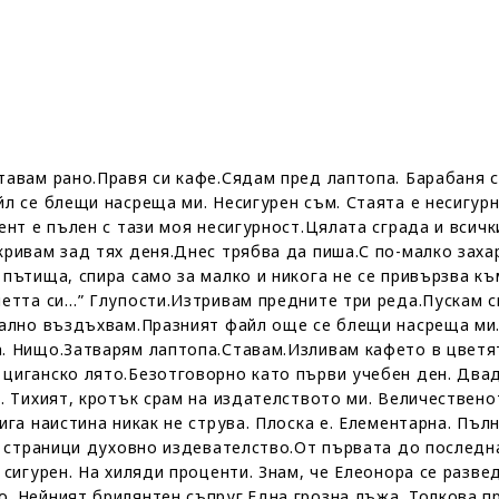
тавам рано.Правя си кафе.Сядам пред лаптопа. Барабаня 
л се блещи насреща ми. Несигурен съм. Стаята е несигурн
ент е пълен с тази моя несигурност.Цялата сграда и всич
ривам зад тях деня.Днес трябва да пиша.С по-малко заха
ътища, спира само за малко и никога не се привързва към
етта си…” Глупости.Изтривам предните три реда.Пускам си
ално въздъхвам.Празният файл още се блещи насреща ми. ”L
. Нищо.Затварям лаптопа.Ставам.Изливам кафето в цветя
циганско лято.Безотговорно като първи учебен ден. Двад
л. Тихият, кротък срам на издателството ми. Величествен
ига наистина никак не струва. Плоска е. Елементарна. Пълн
та страници духовно издевателство.От първата до последн
 сигурен. На хиляди проценти. Знам, че Елеонора се разве
. Нейният брилянтен съпруг.Една грозна лъжа. Толкова п