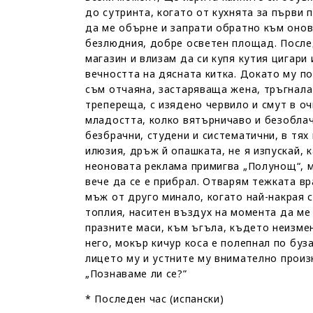
до сутринта, когато от кухнята за първи 
да ме обърне и запрати обратно към онов
безлюдния, добре осветен площад. После
магазин и влизам да си купя кутия цигари
вечността на дясната китка. Докато му по
съм отчаяна, застаряваща жена, тръгнала
трепереща, с изядено червило и смут в о
младостта, колко вятърничаво и безоблач
безбрачни, студени и систематични, в тях
илюзия, дръж й опашката, не я изпускай, 
неоновата реклама примигва „Полунощ“, м
вече да се е прибрал. Отварям тежката вр
мъж от друго минало, когато най-накрая с
топлия, наситен въздух на момента да ме 
празните маси, към ъгъла, където неизме
него, мокър кичур коса е полепнал по буз
лицето му и устните му внимателно произ
„Познаваме ли се?”
* Последен час (испански)