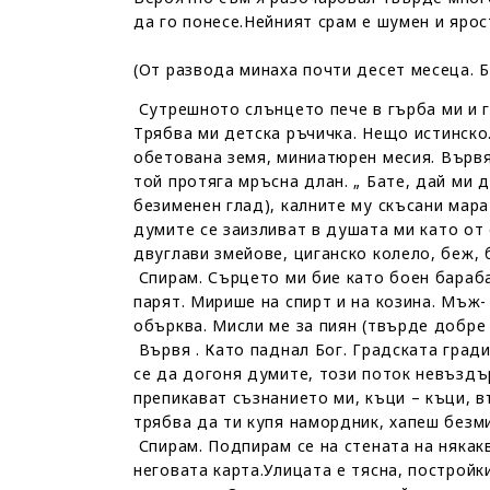
да го понесе.Нейният срам е шумен и ярос
(От развода минаха почти десет месеца. 
Сутрешното слънцето пече в гърба ми и го
Трябва ми детска ръчичка. Нещо истинско
обетована земя, миниатюрен месия. Вървя
той протяга мръсна длан. „ Бате, дай ми 
безименен глад), калните му скъсани мара
думите се заизливат в душата ми като от 
двуглави змейове, циганско колело, беж,
Спирам. Сърцето ми бие като боен бараба
парят. Мирише на спирт и на козина. Мъж- 
обърква. Мисли ме за пиян (твърде добре 
Вървя . Като паднал Бог. Градската гради
се да догоня думите, този поток невъздър
препикават съзнанието ми, къци – къци, в
трябва да ти купя намордник, хапеш безм
Спирам. Подпирам се на стената на някакв
неговата карта.Улицата е тясна, постройк