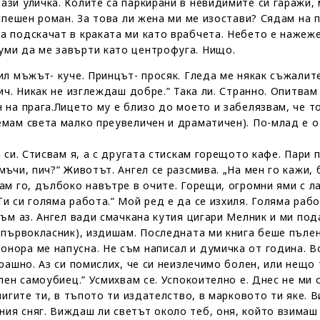
ази уличка. Колите са паркирани в невидимите си гаражи,
успешен роман. За това ли жена ми ме изостави? Сядам на 
на подскачат в краката ми като врабчета. Небето е нажеж
уми да ме завърти като центрофуга. Нищо.
ил мъжът- куче. Принцът- просяк. Гледа ме някак съжалит
Пич. Никак не изглеждаш добре.” Така ли. Странно. Опитва
н на прага.Лицето му е близо до моето и забелязвам, че т
емам света малко преувеличен и драматичен). По-млад е от
 си. Стисвам я, а с другата стискам горещото кафе. Пари 
ъчи, пич?” Животът. Ангел се разсмива. „На мен го кажи,
дам го, дълбоко навътре в очите. Горещи, огромни ями с л
и си голяма работа.” Мой ред е да се изхиля. Голяма рабо
съм аз. Ангел вади смачкана кутия цигари Мелник и ми под
 първокласник), издишам. Последната ми книга беше пълен 
онора ме напусна. Не съм написал и думичка от година. 
трашно. Аз си помислих, че си неизлечимо болен, или нещо
ълен самоубиец.” Усмихвам се. Успокоително е. Днес не ми 
 книгите ти, в тъпото ти издателство, в марковото ти яке
ия сняг. Виждаш ли светът около теб, оня, който взимаш 