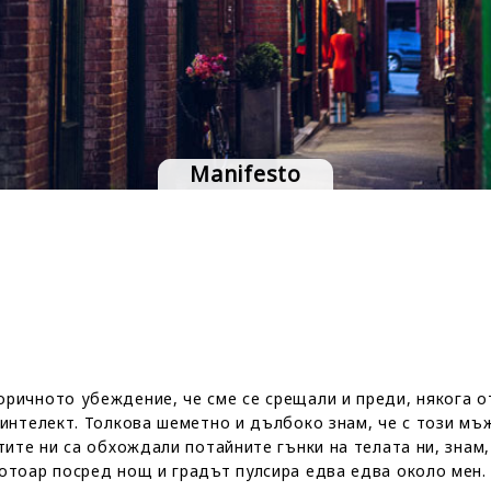
Manifesto
ричното убеждение, че сме се срещали и преди, някога от
н интелект. Толкова шеметно и дълбоко знам, че с този м
тите ни са обхождали потайните гънки на телата ни, знам, 
отоар посред нощ и градът пулсира едва едва около мен. 