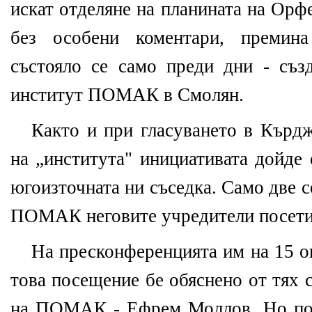
искат отделяне на планината на Орф
без особени коментари, премина
състояло се само преди дни - съз
институт ПОМАК в Смолян.
Както и при гласуването в Кърдж
на „института" инициативата дойде 
югоизточната ни съседка. Само две 
ПОМАК неговите учредители посети
На пресконференцията им на 15 о
това посещение бе обяснено от тях 
на ПОМАК - Ефрем Моллов. Но по-