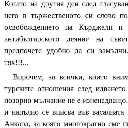
Когато на другия ден след гласува
него в тържественото си слово п
освобождението на Кърджали и 
антибългарското деяние на съв
предпочете удобно да си замълчи
тях!!!...
Впрочем, за всички, които вним
турските отношения след идването
позорно мълчание не е изненадващо.
и напълно се вписва във васалната
Анкара, за която многократно сме п