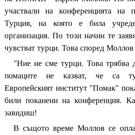
участвали на конференцията на 
Турция, на която е била учред
организация. По този начин те заяв
чувстват турци. Това според Моллов 
"Ние не сме турци. Това трябва 
помаците не казват, че са ту
Европейският институт "Помак" пока
били поканени на конференция. К
завидиш!
В същото време Моллов се опла