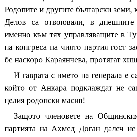
Родопите и другите български земи, 
Делов са отвоювали, в днешните
именно към тях управляващите в Ту
на конгреса на чиято партия гост з
бе наскоро Караянчева, протягат хищ
И гаврата с името на генерала е с
който от Анкара подклаждат не с
целия родопски масив!
Защото членовете на Общински
партията на Ахмед Доган далеч не 