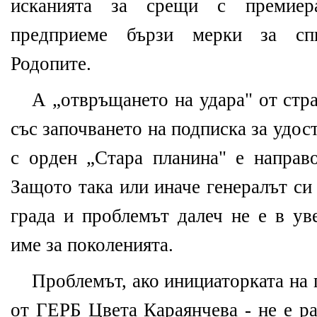
исканията за срещи с премиер
предприеме бързи мерки за сп
Родопите.
А „отвръщането на удара" от стр
със започването на подписка за удос
с орден „Стара планина" е направо
Защото така или иначе генералът си
града и проблемът далеч не е в ув
име за поколенията.
Проблемът, ако инициаторката на 
от ГЕРБ Цвета Караянчева - не е ра