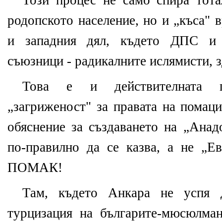
Този процес не само спира тота
родопското население, но и „къса" 
и западния дял, където ДПС и т
съюзници - радикалните ислямисти, з
Това е и действителната п
„загриженост" за правата на помаци
обяснение за създаването на „Анад
по-правилно да се казва, а не „Ев
ПОМАК!
Там, където Анкара не успя 
турцизация на българите-мюсюлма