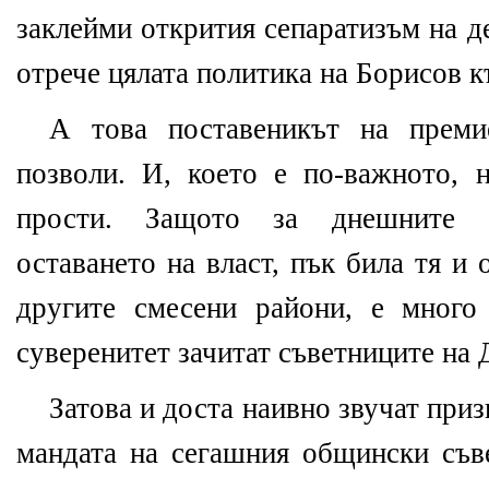
заклейми открития сепаратизъм на д
отрече цялата политика на Борисов 
А това поставеникът на прем
позволи. И, което е по-важното,
прости. Защото за днешните б
оставането на власт, пък била тя и
другите смесени райони, е много
суверенитет зачитат съветниците на
Затова и доста наивно звучат приз
мандата на сегашния общински съв