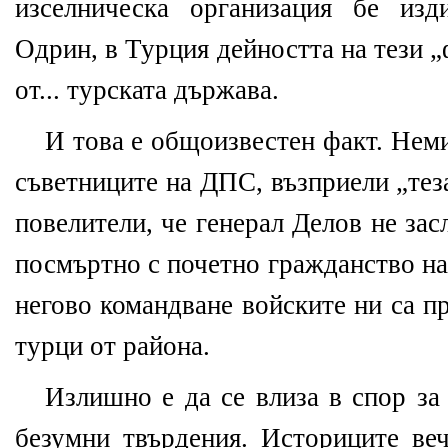
изселническа организация бе изд
Одрин, в Турция дейността на тези 
от... турската държава.
И това е общоизвестен факт. Неми
съветниците на ДПС, възприели „тез
повелители, че генерал Делов не за
посмъртно с почетно гражданство на
негово командване войските ни са п
турци от района.
Излишно е да се влиза в спор за
безумни твърдения. Историците веч