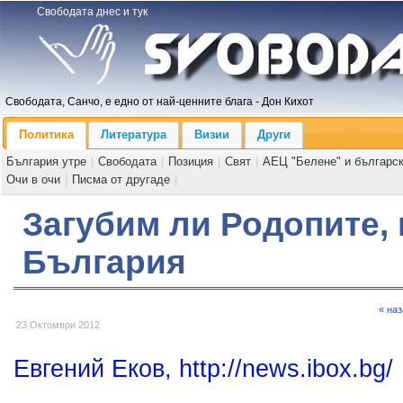
Свободата днес и тук
Свободата, Санчо, е едно от най-ценните блага - Дон Кихот
Политика
Литература
Визии
Други
България утре
|
Свободата
|
Позиция
|
Свят
|
АЕЦ "Белене" и българс
Очи в очи
|
Писма от другаде
|
Загубим ли Родопите,
България
« на
23 Октомври 2012
Евгений Еков, http://news.ibox.bg/