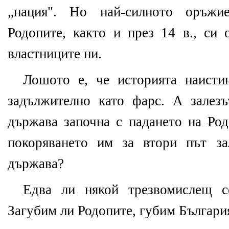
„нация". Но най-силното оръжи
Родопите, както и през 14 в., си 
властниците ни.
Лошото е, че историята наисти
задължително като фарс. А залезъ
държава започна с падането на Ро
покоряването им за втори път за
държава?
Едва ли някой трезвомислещ с
Загубим ли Родопите, губим Българи