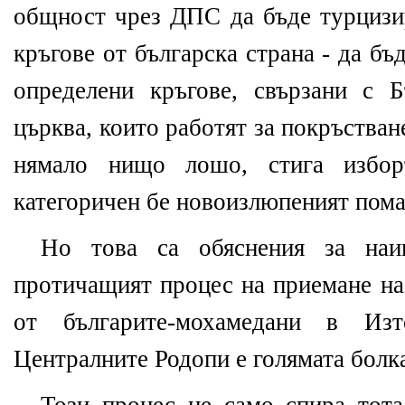
общност чрез ДПС да бъде турцизир
кръгове от българска страна - да б
определени кръгове, свързани с Б
църква, които работят за покръстван
нямало нищо лошо, стига избор
категоричен бе новоизлюпеният пом
Но това са обяснения за наи
протичащият процес на приемане на
от българите-мохамедани в Из
Централните Родопи е голямата болка