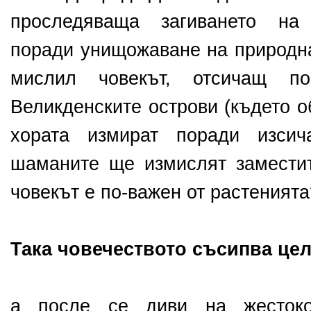
проследяваща загиването на
поради унищожаване на природна
мислил човекът, отсичащ п
Великденските острови (където о
хората измират поради изсич
шаманите ще измислят замести
човекът е по-важен от растенията
Така човечеството съсипва це
а после се диви на жестоко