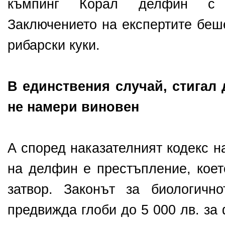
къмпинг Корал делфин с о
Заключението на експертите беше
рибарски куки.
В единствения случай, стигал 
не намери виновен
А според наказателният кодекс н
на делфин е престъпление, което
затвор. Законът за биологичн
предвижда глоби до 5 000 лв. за