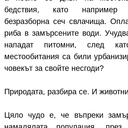
бедствия, като например 
безразборна сеч свлачища. Опла
риба в замърсените води. Учудв
нападат питомни, след кат
местообитания са били урбанизи
човекът за свойте несгоди?
Природата, разбира се. И животни
Цяло чудо е, че въпреки замъ
намалялата популация, през 