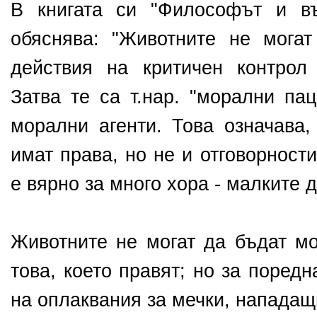
В книгата си "Философът и в
обяснява: "Животните не мога
действия на критичен контрол
Затва те са т.нар. "морални пац
морални агенти. Това означава,
имат права, но не и отговорност
е вярно за много хора - малките 
Животните не могат да бъдат мо
това, което правят; но за поред
на оплаквания за мечки, напада