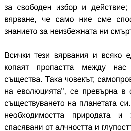
за свободен избор и действие;
вярване, че само ние сме спо
знанието за неизбежната ни смърт
Всички тези вярвания и всяко е
копаят пропастта между нас
същества. Така човекът, самопро
на еволюцията", се превърна в 
съществуването на планетата си
необходимостта природата и 
спасявани от алчността и глупост