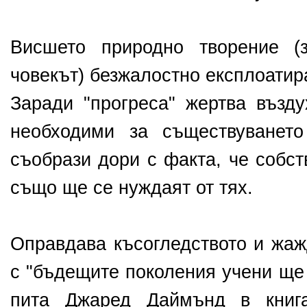
Висшето природно творение (
човекът) безжалостно експлоатир
Заради "прогреса" жертва възду
необходими за съществуванет
съобрази дори с факта, че собс
също ще се нуждаят от тях.
Оправдава късогледството и жаж
с "бъдещите поколения учени ще 
пита Джаред Даймънд в книга