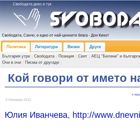
Свободата днес и тук
Свободата, Санчо, е едно от най-ценните блага - Дон Кихот
Политика
Литература
Визии
Други
България утре
|
Свободата
|
Позиция
|
Свят
|
АЕЦ "Белене" и българс
Очи в очи
|
Писма от другаде
|
Кой говори от името 
« на
5 Ноември 2012
Юлия Иванчева, http://www.dnevni