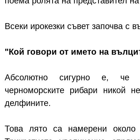
поема ролята на представител на
Всеки ирокезки съвет започва с в
"Кой говори от името на вълци
Абсолютно сигурно е, че 
черноморските рибари никой н
делфините.
Това лято са намерени около