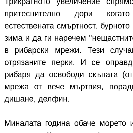
Трикратното увеличение спрям
притеснително дори когат
естествената смъртност, бурното
зима и да ги наречем "нещастнит
в рибарски мрежи. Тези случа
отрязаните перки. И се оправ
рибаря да освободи скъпата (от
мрежа от вече мъртвия, пора
дишане, делфин.
Миналата година обаче морето 