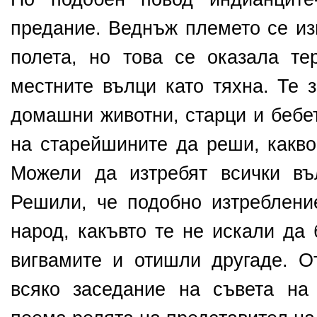
предание. Веднъж племето се из
полета, но това се оказала те
местните вълци като тяхна. Те 
домашни животни, старци и бебе
на старейшините да реши, какво
Можели да изтребят всички въ
Решили, че подобно изтреблени
народ, какъвто те не искали да 
вигвамите и отишли другаде. О
всяко заседание на съвета на