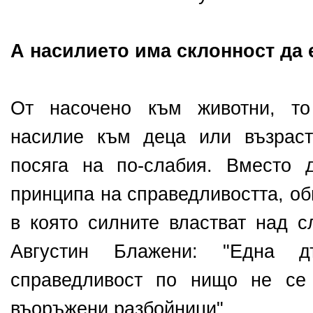
А насилието има склонност да 
От насочено към животни, то
насилие към деца или възраст
посяга на по-слабия. Вместо 
принципа на справедливостта, об
в която силните властват над с
Августин Блажени: "Една 
справедливост по нищо не се
въоръжени разбойници".