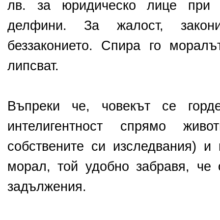
лв. за юридическо лице при 
делфини. За жалост, закон
беззаконието. Спира го моралъ
липсват.
Въпреки че, човекът се горд
интелигентност спрямо живо
собствените си изследвания) и 
морал, той удобно забравя, че 
задължения.