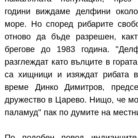
години виждаме делфини около
море. Но според рибарите своб
отново да бъде разрешен, как
брегове до 1983 година. "Дел
разглеждат като вълците в гората
са хищници и изяждат рибата в
време Динко Димитров, предсе
дружество в Царево. Нищо, че мо
паламуд" пак по думите на местн
По подобен повод индианците