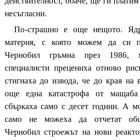
действителност, обаче, ще ги платим
несъгласни.
По-страшно е още нещото. Ядр
материя, с която можем да си п
Чернобил гръмна през 1986, м
специалисти прецениха отново рис
стигнаха до извода, че до края на 
още една катастрофа от мащаба 
сбъркаха само с десет години. А м
само не можеха да отчетат обст
Чернобил строежът на нови реакто