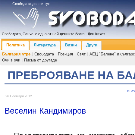
Свободата днес и тук
Свободата, Санчо, е едно от най-ценните блага - Дон Кихот
Политика
Литература
Визии
Други
България утре
|
Свободата
|
Позиция
|
Свят
|
АЕЦ "Белене" и българс
Очи в очи
|
Писма от другаде
|
ПРЕБРОЯВАНЕ НА Б
« на
26 Ноември 2012
Веселин Кандимиров