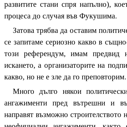
развитите стани спря напълно), кое
процеса до случая във Фукушима.
Затова трябва да оставим политич
се запитаме сериозно какво в същно
този референдум, имам предвид н
искането, а организаторите на подп
какво, но не е зле да го преповторим.
Много дълго някои политическ
ангажименти пред вътрешни и в
направят възможно строителството 
неофициални ангажименти, както 