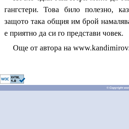
гангстери. Това било полезно, ка
защото така общия им брой намалява
е приятно да си го представи човек.
Още от автора на
www.kandimirov
© Copyright
ww