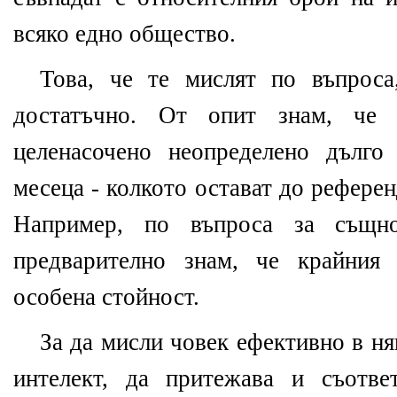
всяко едно общество.
Това, че те мислят по въпроса
достатъчно. От опит знам, че
целенасочено неопределено дълго
месеца - колкото остават до рефере
Например, по въпроса за същн
предварително знам, че крайния
особена стойност.
За да мисли човек ефективно в ня
интелект, да притежава и съотве