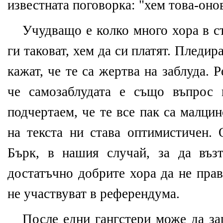
известната поговорка: "хем това-оно
Учудващо е колко много хора в ст
ги таковат, хем да си платят. Пледи
кажат, че те са жертва на заблуда. 
че самозаблудата е също въпрос
подчертаем, че те все пак са малци
на текста ни става оптимистичен. 
Бърк, в нашия случай, за да въз
достатъчно добрите хора да не прав
не участвуват в референдума.
После едни гангстери може да за