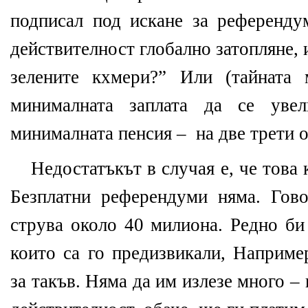
подписал под искане за референду
действителност глобално затопляне, 
зелените кхмери?” Или (тайната 
минималната заплата да се уве
минималната пенсия –
на две трети о
Недостатъкът в случая е, че това
Безплатни референдуми няма. Гов
струва около 40 милиона. Редно би 
които са го предизвикали, Наприме
за такъв. Няма да им излезе много – 