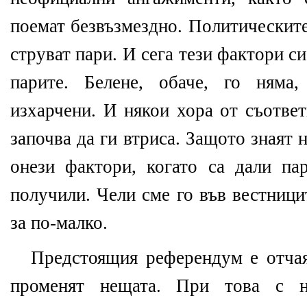
поемат безвъзмездно. Политическите
струват пари. И сега тези фактори си
парите. Белене, обаче, го няма
изхарчени. И някои хора от съотве
започва да ги втриса. Защото знаят 
онези фактори, когато са дали па
получили. Чели сме го във вестници
за по-малко.
Предстоящия референдум е отчая
променят нещата. При това с 