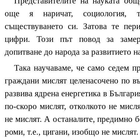
Представителите на науката обще
още я наричат, социология, т
съществуването си. Затова те пер
цифри. Този път повод за замер
допитване до народа за развитието н
Така научаваме, че само седем п
граждани мислят целенасочено по въ
развива ядрена енергетика в България
по-скоро мислят, отколкото не мисл
не мислят. А останалите, предимно б
роми, т.е., цигани, изобщо не мислят.