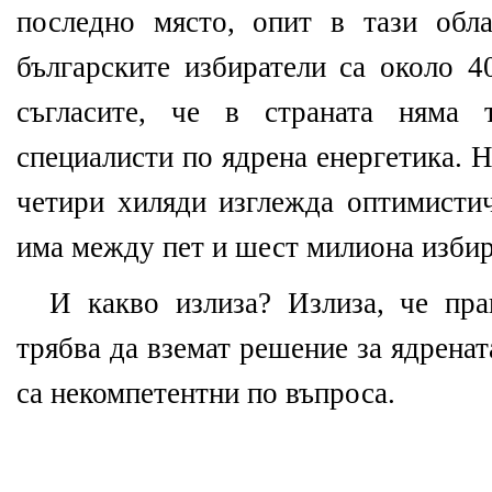
последно място, опит в тази обл
българските избиратели са около 
съгласите, че в страната няма 
специалисти по ядрена енергетика. 
четири хиляди изглежда оптимистич
има между пет и шест милиона избир
И какво излиза? Излиза, че пра
трябва да вземат решение за ядренат
са некомпетентни по въпроса.