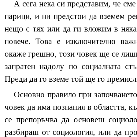
А сега нека си представим, че сме
парици, и ни предстои да вземем р
нещо с тях или да ги вложим в няка
повече. Това е изключително важ
окаже грешно, този човек ще се лиш
запратен надолу по социалната стъ
Преди да го вземе той ще го премисл
Основно правило при започването 
човек да има познания в областта, къ
се препоръчва да основеш социоло
разбираш от социология, или да пр