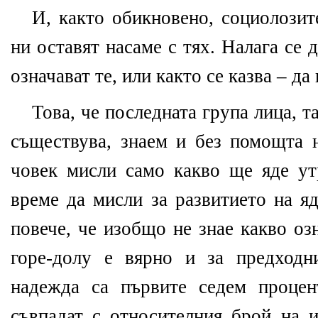
И, както обикновено, социолозит
ни оставят насаме с тях. Налага се
означават те, или както се казва – да
Това, че последната група лица, 
съществува, знаем и без помощта н
човек мисли само какво ще яде ут
време да мисли за развитието на я
повече, че изобщо не знае какво оз
горе-долу е вярно и за предходн
надежда са първите седем процен
съвпадат с относителния брой на и