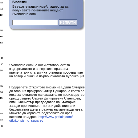
Бюлетин
ия
Въведете вашия имейл адрес за да
на
получавате по-важните неща от
Svobodata.com.
но
на
ни
та
 и
 с
Svobodata.com не носи отговорност за
съдържанието и авторските права на
да
препечатани статии - като винаги посочва име
на автор и линк на първоначалната публикация.
ик
Подкрепете Откритото писмо на Едвин Сугарев
до главния прокурор Сотир Цацаров, с което се
ма
иска започването на наказателно производство
но
срещу лицето Сергей Дмитриевич Станишев,
бивш министър-председател на България,
заради причинени от негови действия или
бездействия щети в размер на милиарди лева.
за
Можете да изразите подкрепата си чрез
петиция на адрес:
http://www.peticiq.com/
да
otkrito_pismo_sugarev
 и