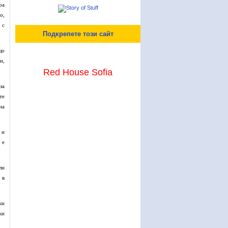
ра
о,
 с
Подкрепете този сайт
що
и,
Red House Sofia
за
те
на
 и
 е
ли
 в
ки
ки