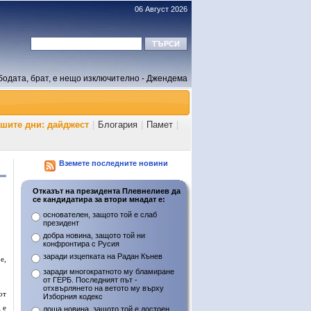
06 Август 2026
бодата, брат, е нещо изключително - Джендема
ашите дни: дайджест
|
Блогария
|
Памет
|
Вземете последните новини
Отказът на президента Плевнелиев да
се кандидатира за втори мнадат е:
основателен, защото той е слаб
президент
добра новина, защото той ни
конфронтира с Русия
заради изцепката на Радан Кънев
е,
заради многократното му бламиране
от ГЕРБ. Последният път -
отхвърлянето на ветото му върху
от
Изборния кодекс
 е
лоша новина, защото той е достоен