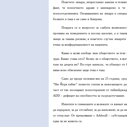
Повечето лекари, непрестанно канени в телев
факт, че психичното здраве е занемарено и че
психоотделенията. Оплакванията на лекари и специа
болните и така е не само в Америка.
Повдига се и въпросът за слабата възможнос
промяна на поведението в посока насилие, а и таки
знаци за такива рискове, в повечето случаи лекарит
етика за конфиденциалност на пациента.
Какво и колко изобщо знае обществото за тези
луди. Какво става сега? Болно ли е обществото, в ко
тази на децата ни? По-горе написах, че убиецът от 
няма ясно обяснение защо това е така.
Само до преди половин век на 25 години, сред
“Ню Йорк таймс” помести статия за нежелаещото да с
част от тях посещават психотерапевт от тийнейджър
ADD – дефицит на спосбността за съсредоточаване.
Изпитите в гимназиите и колежите се взимат ма
да издържат, за да отслабнат, за да напълнеят, за да н
се отпуснат. От прекаляване с Adderall – субстанци
едва ли не живота си.