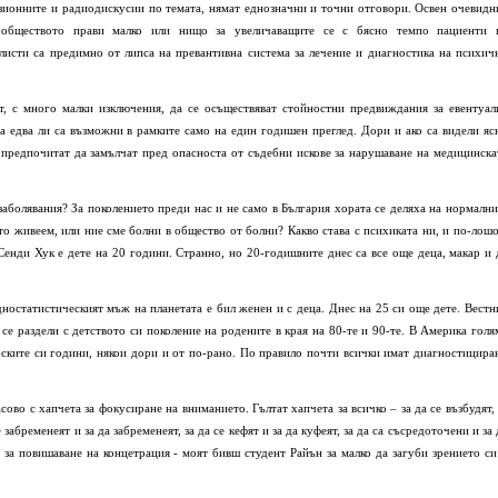
изионните и радиодискусии по темата, нямат еднозначни и точни отговори. Освен очевидн
 обществото прави малко или нищо за увеличаващите се с бясно темпо пациенти 
листи са предимно от липса на превантивна система за лечение и диагностика на психич
т, с много малки изключения, да се осъществяват стойностни предвиждания за евентуал
ва едва ли са възможни в рамките само на един годишен преглед. Дори и ако са видели яс
е предпочитат да замълчат пред опасноста от съдебни искове за нарушаване на медицинска
 заболявания? За поколението преди нас и не само в България хората се деляха на нормални
ето живеем, или ние сме болни в общество от болни? Какво става с психиката ни, и по-лошо
Сенди Хук е дете на 20 години. Странно, но 20-годишните днес са все още деца, макар и 
ностатистическият мъж на планетата е бил женен и с деца. Днес на 25 си още дете. Вестн
е раздели с детството си поколение на родените в края на 80-те и 90-те. В Америка голя
ските си години, някои дори и от по-рано. По правило почти всички имат диагностицира
сово с хапчета за фокусиране на вниманието. Гълтат хапчета за всичко – за да се възбудят, 
е забременеят и за да забременеят, за да се кефят и за да куфеят, за да са съсредоточени и за 
я за повишаване на концетрация - моят бивш студент Райън за малко да загуби зрението си