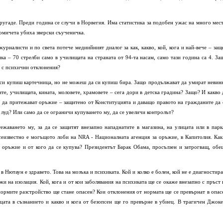
ругаде. Преди година се случи в Норвегия. Има статистика за подобен ужас на много мест
момичета убиха зверски съученичка.
журналисти и по света потече медиийният диалог за как, какво, кой, кога и най-вече – защ
ка – 70 стрелби само в училищата на страната от 94-та насам, само тази година са 4. За
о с психични отклонения?
 си купиш картечница, но не можеш да си купиш бира. Защо продължават да умират невин
ите, училищата, кината, моловете, храмовете – сега дори в детска градина? Защо? И какво 
о да притежават оръжие – защитено от Конституцията и даващо правото на гражданите да 
 луд? Или само да се ограничи купуването му, да се увеличи контролът?
жаването му, за да се защитят внезапно нападнатите в магазина, на улицата или в парк
сеизвестно е могъщото лоби на NRA - Националната агенция за оръжие, в Капитолия. Как
и оръжие и от кого да се купува? Президентът Барак Обама, просълзен и затрогващ, обе
в Нютаун е здравето. Това на мозъка и психиката. Кой и колко е болен, кой не е диагностира
ежи на изолация. Кой, кога и от кои заболявания на психиката ще се окаже внезапно с пръст 
 нормите разстройство ще стане опасен? Кои отклонения от нормата ще се превърнат в опас
ата в съзнанието и какво и кога от безопсен ще го превърне в убиец. В трагичен Джоке