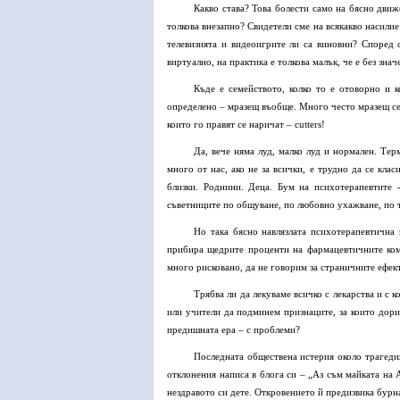
Какво става? Това болести само на бясно движ
толкова внезапно? Свидетели сме на всякакво насилие
телевизията и видеоигрите ли са виновни? Според 
виртуално, на практика е толкова малък, че е без знач
Къде е семейството, колко то е отоворно и 
определено – мразещ въобще. Много често мразещ себе
които го правят се наричат – cutters!
Да, вече няма луд, малко луд и нормален. Тер
много от нас, ако не за всички, е трудно да се кла
близки. Роднини. Деца. Бум на психотерапевтите 
съветниците по общуване, по любовно ухажване, по т
Но така бясно навлязлата психотерапевтична
прибира щедрите проценти на фармацевтичните ком
много рисковано, да не говорим за страничните ефек
Трябва ли да лекуваме всичко с лекарства и с 
или учители да подминем признаците, за които дори 
предишната ера – с проблеми?
Последната обществена истерия около трагедия
отклонения написа в блога си – „Аз съм майката на 
нездравото си дете. Откровението й предизвика бурна