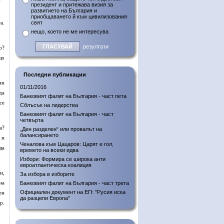
президент и притежава визия за
развитието на България и
приобщаването й към цивилизования
а.
свят
нещо, което не ме интересува
резултати
о?
що
Последни публикации
ни
01/11/2016
да
Банковият фалит на България - част пета
се
Сблъсък на лидерства
Банковият фалит на България - част
четвърта
а?
„Ден разделен“ или провалът на
балансирането
 и
Ченалова към Цацаров: Царят е гол,
ща
времето на всеки идва
Избори: Формира се широка анти
евроатлантическа коалиция
н,
За избора в изборите
на
Банковият фалит на България - част трета
Официален документ на ЕП: "Русия иска
ен
да разцепи Европа"
р.