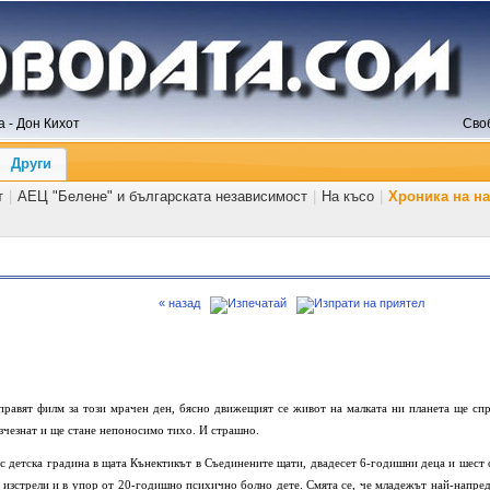
 - Дон Кихот
Сво
Други
т
|
АЕЦ "Белене" и българската независимост
|
На късо
|
Хроника на н
« назад
аправят филм за този мрачен ден, бясно движещият се живот на малката ни планета ще спр
 изчезнат и ще стане непоносимо тихо. И страшно.
с детска градина в щата Кънектикът в Съединените щати, двадесет 6-годишни деца и шест 
 изстрели и в упор от 20-годишно психично болно дете. Смята се, че младежът най-напред