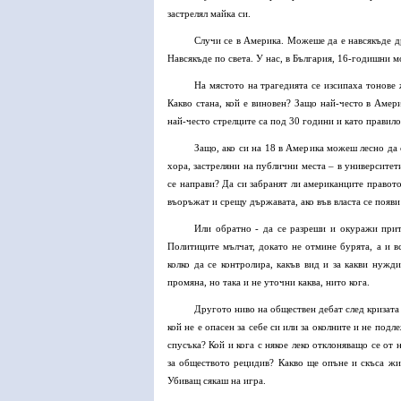
застрелял майка си.
Случи се в Америка. Можеше да е навсякъде д
Навсякъде по света. У нас, в България, 16-годишни 
На мястото на трагедията се изсипаха тонове 
Какво стана, кой е виновен? Защо най-често в Амери
най-често стрелците са под 30 години и като правил
Защо, ако си на 18 в Америка можеш лесно да
хора, застреляни на публични места – в университет
се направи? Да си забранят ли американците правот
въоръжат и срещу държавата, ако във власта се появи
Или обратно - да се разреши и окуражи прите
Политиците мълчат, докато не отмине бурята, а и в
колко да се контролира, какъв вид и за какви нужд
промяна, но така и не уточни каква, нито кога.
Другото ниво на обществен дебат след кризата 
кой не е опасен за себе си или за околните и не подл
спусъка? Кой и кога с някое леко отклоняващо се от
за обществото рецидив? Какво ще опъне и скъса жиц
Убиващ сякаш на игра.