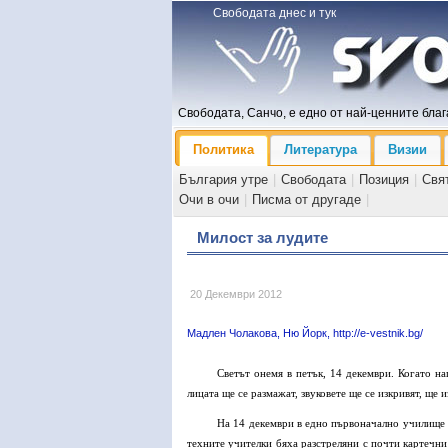
Свободата днес и тук
Свободата, Санчо, е едно от най-ценните блага
Политика
Литература
Визии
България утре
|
Свободата
|
Позиция
|
Свя
Очи в очи
|
Писма от другаде
|
Милост за лудите
20 Декември 2012
Мадлен Чолакова, Ню Йорк, http://e-vestnik.bg/
Светът онемя в петък, 14 декември. Когато н
лицата ще се размажат, звуковете ще се изкривят, ще
На 14 декември в едно първоначално училище 
техните учителки бяха разстреляни с почти картечни