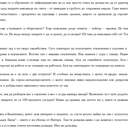
ещия се и обременен от информация век ли са или просто отказ на мозъка ни да се адапти
 сред младите навсякъде по света – от заяждане и грубост до откровена омраза. Само кинот
статистиката – процентът на стрелящи с реално оръжие, защото са прекалили да стрелят
ение.
колко училището и обществото? Това поколение роди етикета – хейтър – мразещ. Не не
 си. На мода между младите е да се режат, да се кълцат! Ей така да накълцаш себе си! Тез
минът луд е по-скоро хвалебствен. Сега спектърът на психичните отклонения е огромен и 
сираме в нормалните. Всички сме с някакви отклонения. Или живеем с хора с такива. Наши
- в Америка всяко училище има по няколко такива, бум на семейните психиатри, бум 
ърсене на работа и по опазване на работата, бум на съветниците по планиране на живота.
 помощ не е ли нож с две остриета? И особено на лекарствата, с които тя щедро лекува
пании. Да спреш антидепресантите, с които лекуваш някое неразположение или депресия
ти и добавъчната зависимост към повечето от тях.
кои, как да разберем кое е сериозно и кое е за два шамара вкъщи? Възможно ли е като родите
лекарите не са 100 процента сигурни? Какво да правим, ако детето ни е, както се казваше
та в Кънектикът, която заля интернет и медиите, се случи когато майка на син с психичес
Адам Ланза“ – името е на убиеца от Нютаун. Там тя разказва какво е да живееш с психичес
 и в голяма степен негативна реакция. Мен ме разплака.