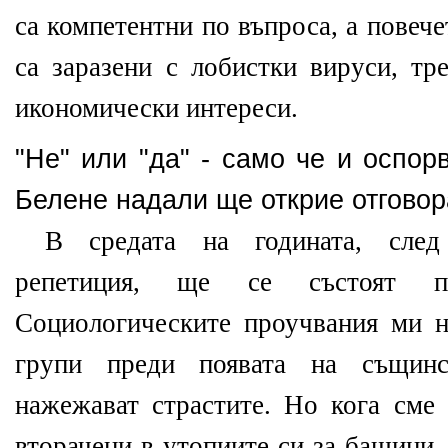
са компетентни по въпроса, а повеч
са заразени с лобистки вируси, тр
икономически интереси.
"Не" или "да" - само че и оспо
Белене надали ще открие отговор
В средата на годината, след 
репетиция, ще се състоят па
Социологическите проучвания ми 
групи преди появата на същин
нажежават страстите. Но кога сме 
вторачени в утопиите си за бащици,