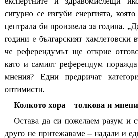
експертните и здравомислещи ик
сигурно се изгуби енергията, която
централа би произвела за година. „Д
години е българският хамлетовски в
че референдумът ще открие отгово
като и самият референдум поражда
мнения? Едни предричат категор
оптимисти.
Колкото хора – толкова и мнен
Остава да си пожелаем разум и с
друго не притежаваме – надали и ед