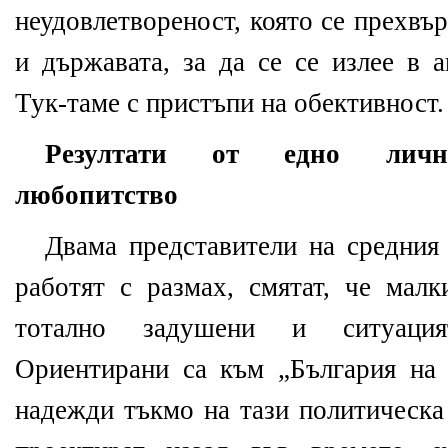
неудовлетвореност, която се прехвъ
и държавата, за да се се излее в 
Тук-таме с пристъпи на обективност.
Резултати от едно лично
любопитство
Двама представители на средния 
работят с размах, смятат, че малк
тотално задушени и ситуация
Ориентирани са към „България на 
надежди тъкмо на тази политическа 