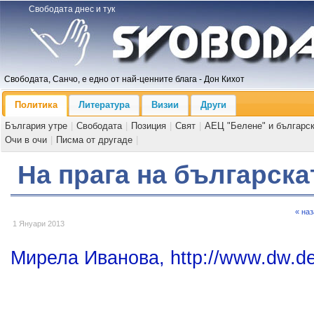
Свободата днес и тук
Свободата, Санчо, е едно от най-ценните блага - Дон Кихот
Политика
Литература
Визии
Други
България утре
|
Свободата
|
Позиция
|
Свят
|
АЕЦ "Белене" и българс
Очи в очи
|
Писма от другаде
|
На прага на българска
« на
1 Януари 2013
Мирела Иванова, http://www.dw.d