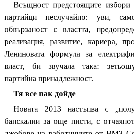
Всъщност предстоящите избори 
партийци неслучайно: уви, са
обвързаност с властта, предопре
реализация, развитие, кариера, пр
Лениновата формула за електрифи
власт, би звучала така: зетьош
партийна принадлежност.
Тя все пак дойде
Новата 2013 настъпва с „полу
банскалии за още писти, с отчаяно
джобове на работниците от ВМЗ Соп