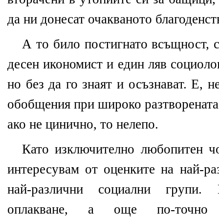
да ни донесат очакваното благоденст
А то било постигнато всъщност, 
десен икономист и един ляв социоло
но без да го знаят и осъзнават. Е, 
обобщения при широко разтворената
ако не цинично, то нелепо.
Като изключително любопитен чо
интересувам от оценките на най-ра
най-различни социални групи. 
оплакване, а още по-точно