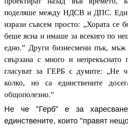
проектират назад във времето, к
поделяше между НДСВ и ДПС. Един
изрази съвсем просто: „Хората се б
беше ясна и имаше за всекиго по не
едно.” Други бизнесмени пък, мъж 
свързана с много и непрекъснато 
гласуват за ГЕРБ с думите: „Не ч
колко, но са единствените досе
общополезно.”
Не че "Герб" е за харесван
единствените, които "правят нещ