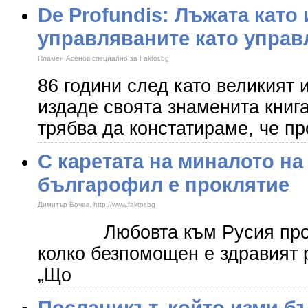
De Profundis: Лъжата като 
управляваните като упра
Пламен Асенов специално за Faktor.bg
86 години след като великият
издаде своята знаменита книга
трябва да констатираме, че п
С каретата на миналото на
българофил е проклятие
Димитър Бочев, http://www.faktor.bg
Любовта към Русия продъл
колко безпомощен е здравият
„Що
Посланикът, който изми б