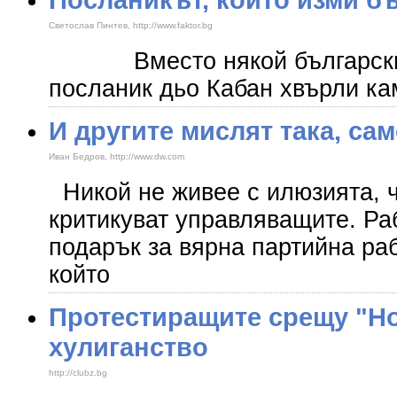
Светослав Пинтев, http://www.faktor.bg
Вместо някой български по
посланик дьо Кабан хвърли ка
И другите мислят така, сам
Иван Бедров, http://www.dw.com
Никой не живее с илюзията, ч
критикуват управляващите. Ра
подарък за вярна партийна ра
който
Протестиращите срещу "Но
хулиганство
http://clubz.bg