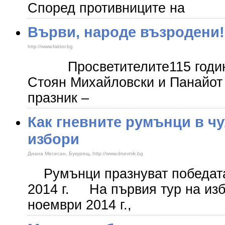
Според противниците на
Върви, народе възродени! 
http://www.faktor.bg
Просветителите ​115 години
Стоян Михайловски и Панайот 
празник –
Как гневните румънци в ч
избори
Диана Месесан, Букурещ, http://www.dnevnik.bg
Румънци празнуват победата 
2014 г. На първия тур на изб
ноември 2014 г.,