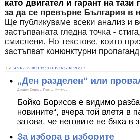
като двигател и гарант на тази
за да се превърне България в
Ще публикуваме всеки анализ и в
застъпваната гледна точка - стиг
смислени. Но текстове, които при
застъпват конюнктурни пропагандн
1
2
3
4
5
6
7
8
9
10
11
12
13
14
15
16
17
18
19
20
»
„Ден разделен“ или прова
Даниел Смилов, Портал Култура
Бойко Борисов е видимо разба
новините“, вчера той влетя в 
затова, че неговите не бяха в 
За избора в изборите