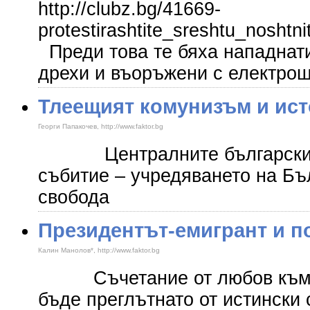
http://clubz.bg/41669-
protestirashtite_sreshtu_noshtn
Преди това те бяха нападнати
дрехи и въоръжени с електро
Тлеещият комунизъм и ист
Георги Папакочев, http://www.faktor.bg
Централните български ме
събитие – учредяването на Бъ
свобода
Президентът-емигрант и п
Калин Манолов*, http://www.faktor.bg
Съчетание от любов към Ру
бъде преглътнато от истински с