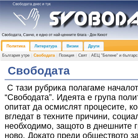
Свободата днес и тук
Свободата, Санчо, е едно от най-ценните блага - Дон Кихот
Политика
Литература
Визии
Други
България утре
|
Свободата
|
Позиция
|
Свят
|
АЕЦ "Белене" и българс
Свободата
С тази рубрика полагаме началот
“Свободата”. Идеята е група пол
опитат да осмислят процесите, к
вгледат в техните причини, социа
необходимо, защото в днешните 
ново. Докато преди обществото з