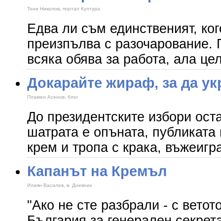
Тони Николов, портал Култура
Едва ли съм единственият, ко
преизпълва с разочарование. 
всяка обява за работа, ала це
Докарайте жираф, за да у
Пламен Асенов, блог
До президентските избори ост
шатрата е опъната, публиката
крем и тропа с крака, въжеигр
Капанът на Кремъл
Илиян Василев, в. Дневник
"Ако не сте разбрали - с вето
България за генерален секрет