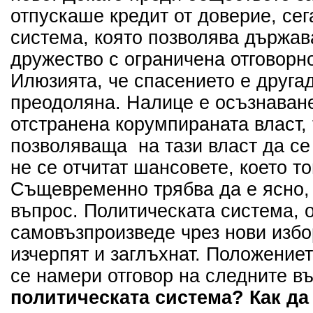
отпускаше кредит от доверие, сег
система, която позволява държава
дружество с ограничена отговорно
Илюзията, че спасението е другад
преодоляна. Налице е осъзнаване
отстранена корумпираната власт,
позволяваща на тази власт да с
не се отчитат шансовете, което т
Същевременно трябва да е ясно,
въпрос. Политическата система, о
самовъзпроизведе чрез нови избо
изчерпят и заглъхнат. Положениет
се намери отговор на следните в
политическата система? Как да 