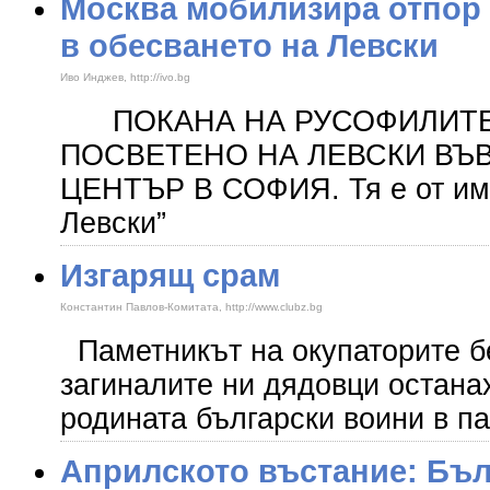
Москва мобилизира отпор 
в обесването на Левски
Иво Инджев, http://ivo.bg
ПОКАНА НА РУСОФИЛИТЕ ЗА 
ПОСВЕТЕНО НА ЛЕВСКИ ВЪВ
ЦЕНТЪР В СОФИЯ. Тя е от име
Левски”
Изгарящ срам
Константин Павлов-Комитата, http://www.clubz.bg
Паметникът на окупаторите бе
загиналите ни дядовци остана
родината български воини в па
Априлското въстание: Бъл