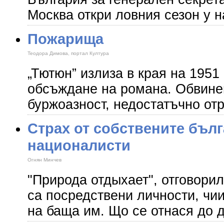
Москва откри ловния сезон у н
Пожарища
Теодора Димова, портал Култура
„Тютюн” излиза в края на 1951 
обсъждане на романа. Обвинен
буржоазност, недостатъчно от
Страх от собствените бъл
националисти
Огнян Минчев
"Природа отдыхает", отговори
са посредствени личности, чи
на баща им. Що се отнася до 