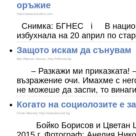
оръжие
https://www.actualno.com
Снимка: БГНЕС i В национал
избухнала на 20 април по стар
Защото искам да сънувам
Иво Иванов, Канзас, http://offnews.bg
– Разкажи ми приказката! – 
възражение очи. Имахме с нег
не можеше да заспи, то винаг
Когато на социолозите е з
Огнян Минчев, http://www.dnevnik.bg
Бойко Борисов и Цветан Цве
2015 г. Фотограф: Анелия Ни