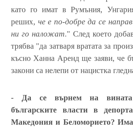
като го имат в Румъния, Унгари
реших,
че е по-добре да се напра
ни го наложат
." След което добав
трябва "да затваря вратата за прои
късно Ханна Аренд ще заяви, че б
закони са нелепи от нацистка гледн
- Да се върнем на вината
българските власти в депорт
Македония и Беломорието? Има