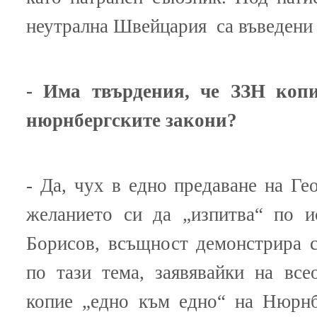
неутрална Швейцария са въведени 
- Има твърдения, че ЗЗН коп
нюрнбергските закони?
- Да, чух в едно предаване на Ге
желанието си да „изпитва“ по и
Борисов, всъщност демонстрира с
по тази тема, заявявайки на вс
копие „едно към едно“ на Нюрнб