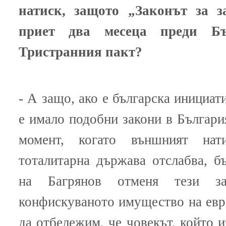
натиск, защото „Законът за 
приет два месеца преди Б
Тристранния пакт?
- А защо, ако е българска инициат
е имало подобни закони в Българ
момент, когато външният на
тоталитарна държава отслабва, б
на Багрянов отменя тези за
конфискуваното имущество на евр
да отбележим, че човекът, който и