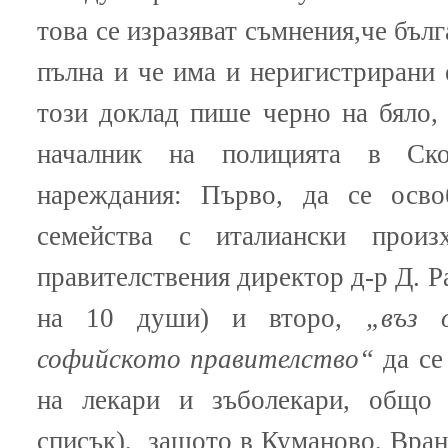
това се изразяват съмнения,че бълг
пълна и че има и неригистрирани 
този доклад пише черно на бяло,
началник на полицията в Ско
нареждания: Първо, да се осво
семейства с италиански прои
правителствения директор д-р Д. Р
на 10 души) и второ,
„въз 
софийското правителство“
да се
на лекари и зъболекари, общо
списък), защото в Куманово, Вран