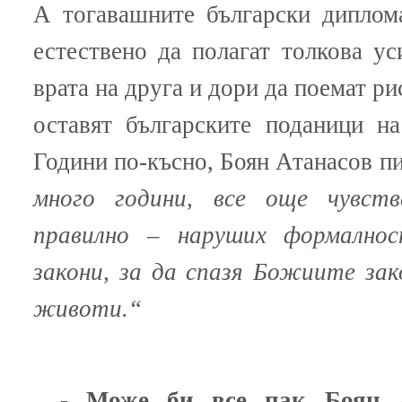
А тогавашните български диплом
естествено да полагат толкова ус
врата на друга и дори да поемат рис
оставят българските поданици на
Години по-късно, Боян Атанасов п
много години, все още чувст
правилно – наруших формално
закони, за да спазя Божиите зак
животи.“
- Може би все пак Боян А