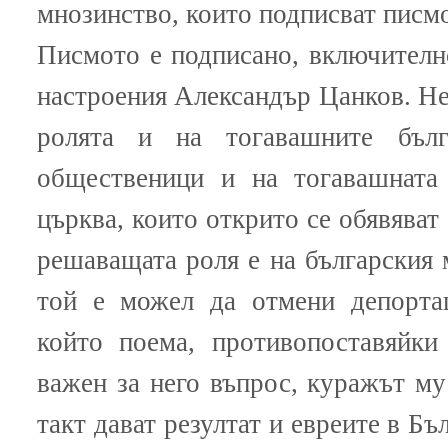
мнозинство, които подписват писмо
Писмото е подписано, включителн
настроения Александър Цанков. Не
ролята и на тогавашните бълг
общественици и на тогавашната 
църква, които открито се обявяват
решаващата роля е на българския
той е можел да отмени депортац
който поема, противопоставяйки
важен за него въпрос, куражът м
такт дават резултат и евреите в Бъ