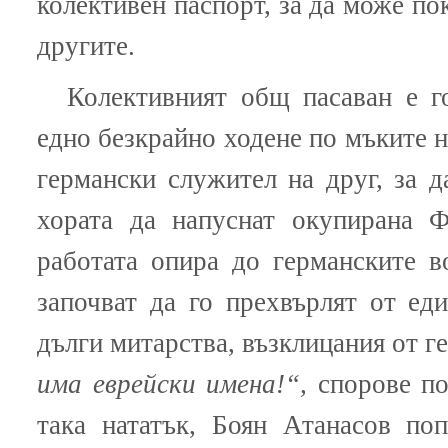
колективен паспорт, за да може по
другите.
Колективният общ пасаван е го
едно безкрайно ходене по мъките н
германски служител на друг, за 
хората да напуснат окупирана Ф
работата опира до германските в
започват да го прехвърлят от ед
дълги митарства, възклицания от г
има еврейски имена!“,
спорове п
така нататък, Боян Атанасов по