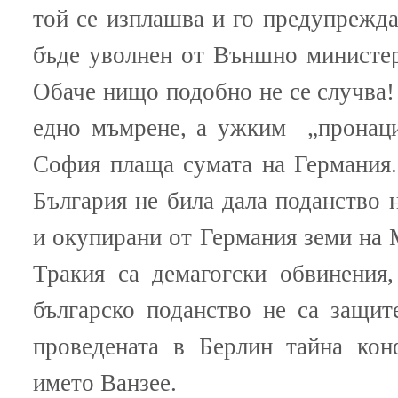
той се изплашва и го предупрежда
бъде уволнен от Външно министер
Обаче нищо подобно не се случва! 
едно мъмрене, а ужким „пронаци
София плаща сумата на Германия.
България не била дала поданство н
и окупирани от Германия земи на
Тракия са демагогски обвинения,
българско поданство не са защит
проведената в Берлин тайна кон
името Ванзее.