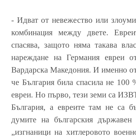
- Идват от невежество или злоуми
комбинация между двете. Евреи
спасява, защото няма такава вла
нареждане на Германия евреи о
Вардарска Македония. И именно от
че България била спасила не 100 
евреи. Но първо, тези земи са ИЗВ
България, а евреите там не са б
думите на българския държавен 
„изгнаници на хитлеровото военн