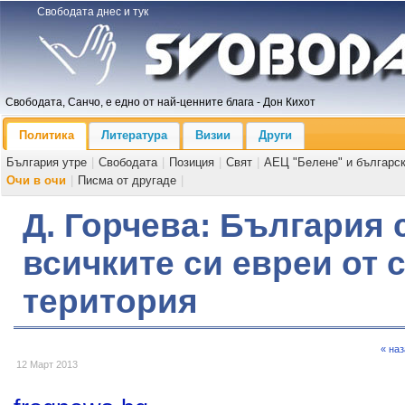
Свободата днес и тук
Свободата, Санчо, е едно от най-ценните блага - Дон Кихот
Политика
Литература
Визии
Други
България утре
|
Свободата
|
Позиция
|
Свят
|
АЕЦ "Белене" и българс
Очи в очи
|
Писма от другаде
|
Д. Горчева: България 
всичките си евреи от 
територия
« на
12 Март 2013