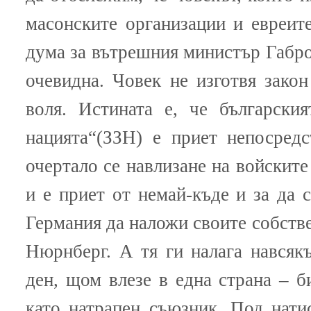
масонските организации и евреите,
дума за вътрешния министър Габров
очевидна. Човек не изготвя зако
воля. Истината е, че български
нацията“(ЗЗН) е приет непосред
очертало се навлизане на войските
и е приет от немай-къде и за да 
Германия да наложи своите собств
Нюрнберг. А тя ги налага навсяк
ден, щом влезе в една страна – б
като натрапен съюзник. Под нати