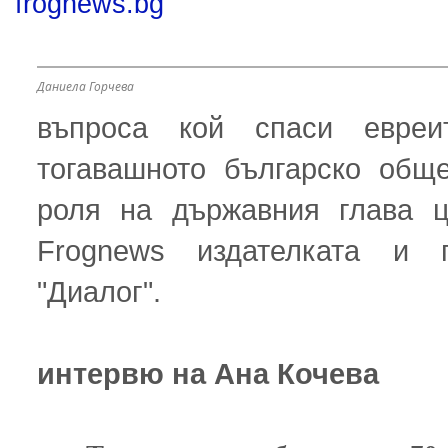
frognews.bg
Даниела Горчева
въпроса кой спаси евреи
тогавашното българско общ
роля на държавния глава ц
Frognews издателката и 
"Диалог".
интервю на Ана Кочева