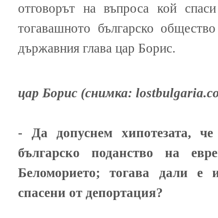
отговорът на въпроса кой спаси
тогавашното българско общество
държавния глава цар Борис.
цар Борис (снимка: lostbulgaria.c
- Да допуснем хипотезата, ч
българско поданство на ев
Беломорието; тогава дали е 
спасени от депортация?