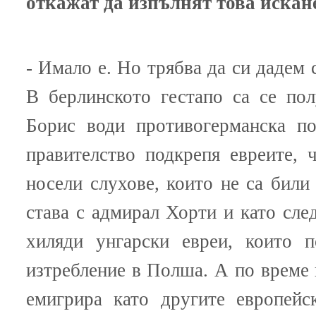
откажат да изпълнят това искан
- Имало е. Но трябва да си дадем 
В берлинското гестапо са се пол
Борис води противогерманска по
правителство подкрепя евреите, 
носели слухове, които не са били
става с адмирал Хорти и като след
хиляди унгарски евреи, които п
изтребление в Полша. А по време 
емигрира като другите европейс