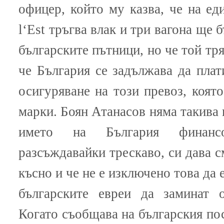
офицер, който му казва, че на еди
l‘Est тръгва влак и три вагона ще 
българските пътници, но че той тр
че България се задължава да плат
осигуряване на този превоз, коят
марки. Боян Атанасов няма такива
името на България финанс
разсъждавайки трескаво, си дава с
късно и че не е изключено това да
българските евреи да заминат 
Когато съобщава на българския пос