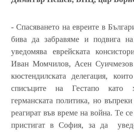
- Спасяването на евреите в Българ
бива да забравяме и подвига на
уведомява еврейската консистор
Иван Момчилов, Асен Суичмезов
кюстендилската делегация, коит
списъците на Гестапо като х
германската политика, но въпреки
реагират във време на война. Те с
пристигат в София, за да увед