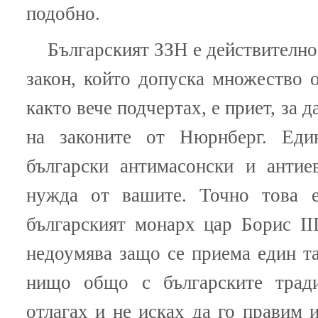
подобно.
Българският ЗЗН е действително
закон, който допуска множество 
както вече подчертах, е приет, за 
на законите от Нюрнберг. Еди
български антимасонски и антие
нужда от вашите. Точно това е
българският монарх цар Борис II
недоумява защо се приема един т
нищо общо с българските трад
отлагах и не исках да го правим и