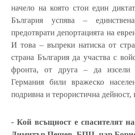
начело на която стои един дикта
България успява – единстве
предотврати депортацията на евреи
И това – въпреки натиска от стр
страна България да участва с вой
фронта, от друга – да изсели 
Германия били вражеско населе
подривна и терористична дейност, 
- Кой всъщност е спасителят на
Димитър Пешев, БПЦ, цар Бори