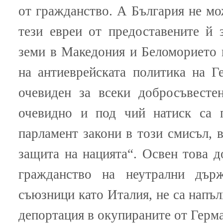
от гражданство. А България не мо
тези евреи от предоставените й 
земи в Македония и Беломорието 
на антиеврейската политика на Г
очевиден за всеки добросъвестен
очевидно и под чий натиск са п
парламент закони в този смисъл, 
защита на нацията“. Освен това д
гражданство на неутрални дър
съюзници като Италия, не са напъл
депортация в окупираните от Герма