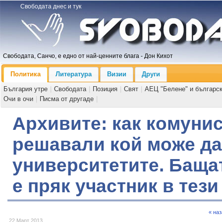
Свободата днес и тук
Свободата, Санчо, е едно от най-ценните блага - Дон Кихот
Политика
Литература
Визии
Други
България утре
|
Свободата
|
Позиция
|
Свят
|
АЕЦ "Белене" и българс
Очи в очи
|
Писма от другаде
|
Архивите: как комунис
решавали кой може да
университетите. Баща
е пряк участник в тез
« на
22 Март 2013