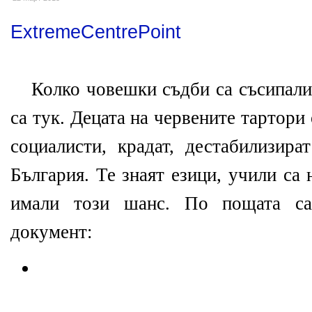
ExtremeCentrePoint
Колко човешки съдби са съсипали 
са тук. Децата на червените тартор
социалисти, крадат, дестабилизира
България. Те знаят езици, учили са 
имали този шанс. По пощата са
документ: