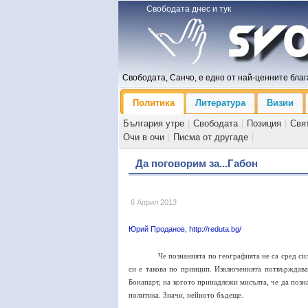
Свободата днес и тук
Свободата, Санчо, е едно от най-ценните блага
Политика
Литература
Визии
България утре
|
Свободата
|
Позиция
|
Свя
Очи в очи
|
Писма от другаде
|
Да поговорим за...Габон
6 Април 2013
Юрий Проданов, http://reduta.bg/
Че познанията по географията не са сред си
си е такова по принцип. Изключенията потвърждава
Бонапарт, на когото принадлежи мисълта, че да поз
политика. Значи, нейното бъдеще.