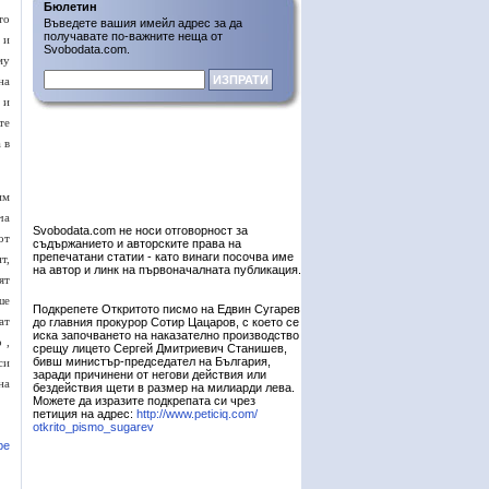
Бюлетин
то
Въведете вашия имейл адрес за да
получавате по-важните неща от
 и
Svobodata.com.
му
на
 и
те
 в
им
ча
Svobodata.com не носи отговорност за
от
съдържанието и авторските права на
препечатани статии - като винаги посочва име
т,
на автор и линк на първоначалната публикация.
ят
ше
Подкрепете Откритото писмо на Едвин Сугарев
ат
до главния прокурор Сотир Цацаров, с което се
иска започването на наказателно производство
 ,
срещу лицето Сергей Дмитриевич Станишев,
бивш министър-председател на България,
си
заради причинени от негови действия или
на
бездействия щети в размер на милиарди лева.
Можете да изразите подкрепата си чрез
петиция на адрес:
http://www.peticiq.com/
otkrito_pismo_sugarev
ре