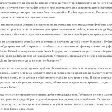
 разпространението на франкофонията по стария континент чрез движението си по него пеш
ици и депутати учат география основно чрез включването си в съществуващите в парламен
 командировки дотам чрез самолетен билет в портфейла. Крайно недостатъчно. Гледната точ
а драматично знанията и оценката за видяното.
у нас продължават успешно и в навечерието на очакваните като междуселско футболно дер
аващ е приносът и на започналите рано-рано телевизионни дебати, които могат да бъд
рлюгювеч, събрал около една маса незнаещи рецепти гости и неразбиращи от храна домакин
ата на демокрацията роди баснята за вечната и нерушима дружба между България и Нубия
дойде време пак той - екранът - да обогати политическият ни фолклор с ново географс
арин Райков) за театралната сцена Волен Сидеров, но и оценяван според хиляди избирате
чендо обяви в ефира на една от националните телевизии: „ Минималната пенсия в африканска
Да не би това племе да са по-умни от българите.”
 в тях не се крие един сериозен проблем. Телевизионните дебати по принцип са последно
лезно. Лошото е, че те са идеалното място за произнасяне и запомняне на бомбастични тез
фектен начин, те се забиват в общественото съзнание като трън в пета. И нямат изваждан
достъпът до информация изглежда лесен, обикновено предпочитаме краткото, сладкото
енсия в Габон.
лед поменатия сутрешен телевизионен дебат потвърждава това. Габонската пенсия е акцент
да се превърне в предизборен лозунг-обръщение към унизените и оскърбените. Тя показва, 
чил се артист, но българската политика е загубила много повече с влизането в нея на ед
и тази фраза е една...лъжа.