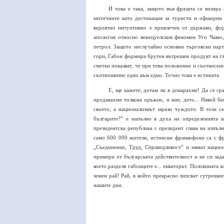
И това е така, защото във фразата се визира
митичните като дестинация за туристи и офшорни 
вероятно интуитивно е привлечен от държави, фо
апология относно венецуелския феномен Уго Чавес
петрол. Защото неслучайно основни търговски пар
гори, Габон формира брутен вътрешен продукт на гла
сметки показват, че при това положение и съотнесен
съотношение едно към едно. Точно това е истината.
Е, ще кажете, дотам ли я докарахме! Да се ср
продавахме толкова оръжие, и ние, дето... Някой б
своето, а национализмът мрази чуждото. В този с
българите?” е напълно в духа на определенията 
президентска република с президент глава на изпъл
само 600 000 жители, истински франкофони са с фр
„Съединение, Труд, Справедливост” и нямат национ
примери от българската действителност и не си зада
което разделя габонците е... екваторът. Половината
земен рай! Рай, в който прекрасно липсват сутрешни
нашите дни.