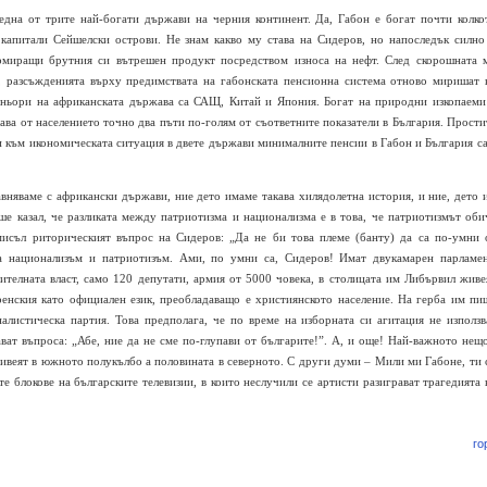
 една от трите най-богати държави на черния континент. Да, Габон е богат почти колко
капитали Сейшелски острови. Не знам какво му става на Сидеров, но напоследък силно
рмиращи брутния си вътрешен продукт посредством износа на нефт. След скорошната 
, разсъжденията върху предимствата на габонската пенсионна система отново миришат 
тньори на африканската държава са САЩ, Китай и Япония. Богат на природни изкопаеми
ва от населението точно два пъти по-голям от съответните показатели в България. Прости
и към икономическата ситуация в двете държави минималните пенсии в Габон и България са
авняваме с африкански държави, ние дето имаме такава хилядолетна история, и ние, дето 
еше казал, че разликата между патриотизма и национализма е в това, че патриотизмът оби
мисъл риторическият въпрос на Сидеров: „Да не би това племе (банту) да са по-умни 
за национализъм и патриотизъм. Ами, по умни са, Сидеров! Имат двукамарен парламен
нителната власт, само 120 депутати, армия от 5000 човека, в столицата им Либървил живе
енския като официален език, преобладаващо е християнското население. На герба им пи
алистическа партия. Това предполага, че по време на изборната си агитация не използв
ват въпроса: „Абе, ние да не сме по-глупави от българите!”. А, и още! Най-важното нещо
 живеят в южното полукълбо а половината в северното. С други думи – Мили ми Габоне, ти 
те блокове на българските телевизии, в които неслучили се артисти разиграват трагедията 
го