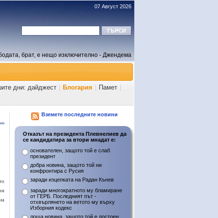
07 Август 2026
бодата, брат, е нещо изключително - Джендема
шите дни: дайджест
|
Блогария
|
Памет
|
Вземете последните новини
Отказът на президента Плевнелиев да
се кандидатира за втори мнадат е:
основателен, защото той е слаб
президент
добра новина, защото той ни
конфронтира с Русия
заради изцепката на Радан Кънев
то
он
заради многократното му бламиране
от ГЕРБ. Последният път -
на
отхвърлянето на ветото му върху
Изборния кодекс
лоша новина, защото той е достоен