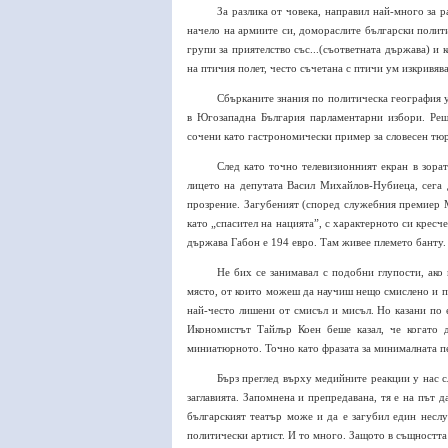
За разлика от човека, направил най-много за
начело на армиите си, домораслите български полит
групи за приятелство със...(съответната държава) и
на птичия полет, често съчетана с птичи ум изкривяв
Сбърканите знания по политическа география 
в Югозападна България парламентарни избори. Реш
сочени като гастрономически пример за словесен тю
След като точно телевизионният екран в зор
лицето на депутата Васил Михайлов-Нубиеца, сега 
прозрение. Загубеният (според служебния премиер М
като „спасител на нацията”, с характерното си крес
държава Габон е 194 евро. Там живее племето банту. 
Не бих се занимавал с подобни глупости, ако
място, от които можеш да научиш нещо смислено и по
най-често лишени от смисъл и мисъл. Но казани по е
Икономистът Тайлър Коен беше казал, че когато 
миниатюрното. Точно като фразата за минималната п
Бърз преглед върху медийните реакции у нас с
заглавията. Запомнена и препредавана, тя е на път 
българският театър може и да е загубил един неслу
политически артист. И то много. Защото в същността с