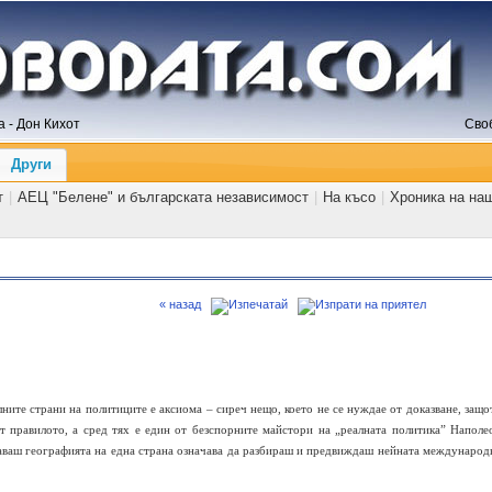
 - Дон Кихот
Сво
Други
т
|
АЕЦ "Белене" и българската независимост
|
На късо
|
Хроника на на
« назад
лните страни на политиците е аксиома – сиреч нещо, което не се нуждае от доказване, защо
т правилото, а сред тях е един от безспорните майстори на „реалната политика” Наполе
наваш географията на една страна означава да разбираш и предвиждаш нейната международ