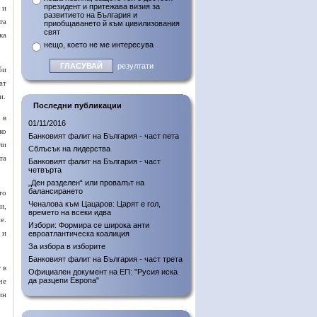
президент и притежава визия за
 и
развитието на България и
та
приобщаването й към цивилизования
свят
ка
нещо, което не ме интересува
резултати
би
ат
и.
Последни публикации
 в
01/11/2016
ко
Банковият фалит на България - част пета
ли
Сблъсък на лидерства
та
Банковият фалит на България - част
четвърта
„Ден разделен“ или провалът на
балансирането
то
Ченалова към Цацаров: Царят е гол,
и,
времето на всеки идва
е.
Избори: Формира се широка анти
 и
евроатлантическа коалиция
За избора в изборите
Банковият фалит на България - част трета
 в
Официален документ на ЕП: "Русия иска
да разцепи Европа"
че
ин