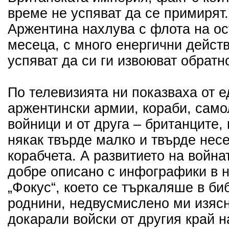
време не успяват да се примирят.
Аржентина нахлува с флота на ос
месеца, с много енергични дейст
успяват да си ги извоюват обратн
По телевизията ни показваха от е
аржентински армии, кораби, сам
войници и от друга – британците,
някак твърде малко и твърде нес
корабчета. А развитието на война
добре описано с инфографики в 
„Фокус“, което се търкаляше в би
роднини, недвусмислено ми изясн
докарали войски от другия край н