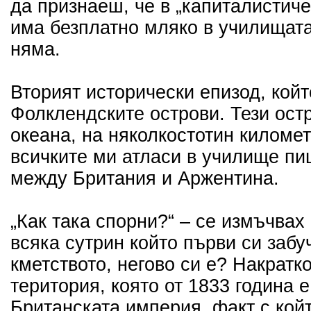
да признаеш, че в „капиталистиче
има безплатно мляко в училищата 
няма.
Вторият исторически епизод, койт
Фолклендските острови. Тези ост
океана, на няколкостотин киломе
всичките ми атласи в училище пи
между Британия и Аржентина.
„Как така спорни?“ – се измъчвах 
всяка сутрин който първи си забу
кметството, негово си е? Накратко
територия, която от 1833 година е
Британската империя, факт с кой