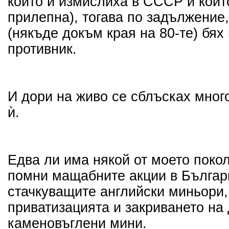
който ѝ измислиха в СССР и койт
прилепна), тогава по задължение,
(някъде докъм края на 80-те) бях
противник.
И дори на живо се сблъсках мног
ѝ.
Едва ли има някой от моето покол
помни мащабните акции в Българ
стачкуващите английски миньори
приватизацията и закриването на
каменовъглени мини.