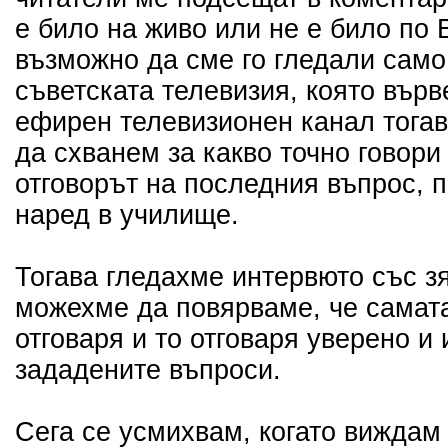
е било на живо или не е било по
възможно да сме го гледали само
съветската телевизия, която върв
ефирен телевизионен канал тогав
да схванем за какво точно говори
отговорът на последния въпрос, 
наред в училище.
Тогава гледахме интервюто със з
можехме да повярваме, че самат
отговаря и то отговаря уверено и
зададените въпроси.
Сега се усмихвам, когато виждам 