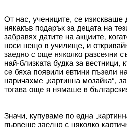
От нас, учениците, се изискваше 
някакъв подарък за децата на тез
забравях датите на акциите, кога
носи нещо в училище, и откривайк
заедно с още няколко разсеяни с
най-близката будка за вестници, 
се бяха появили евтини пъзели н
наричахме „картинна мозайка“, з
тогава още я нямаше в българския
Значи, купуваме по една „картинн
вървеше заедно с няколко картич