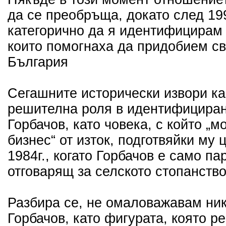
да се преобръща, докато след 1
категорично да я идентифицирам 
които помогнаха да придобием с
България
Сегашните исторически извори каз
решителна роля в идентифицира
Горбачов, като човека, с който „м
бизнес“ от изток, подготвяйки му
1984г., когато Горбачов е само п
отговарящ за селското стопанств
Разбира се, не омаловажавам ник
Горбачов, като фигурата, която р