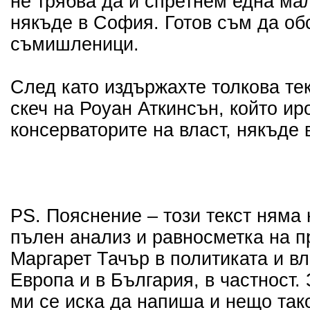
не трябва да и спретнем една ма
някъде в София. Готов съм да об
съмишленици.
След като издържахте толкова тек
скеч на Роуан Аткинсън, който ир
консерваторите на власт, някъде 
PS. Пояснение – този текст няма
пълен анализ и равносметка на п
Маргарет Тачър в политиката и вл
Европа и в България, в частност.
ми се иска да напиша и нещо так