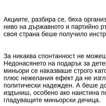
Акциите, разбира се, бяха органи
ниво на държавното и партийно ръ
своя страна беше получило инстр
За никаква спонтанност не можеш
Недонасянето на подарък за дете
миньори се наказваше строго кат
плюс нежелания ефект да не изг
политически надежден. А беше до
издъниш, особено ако наистина 
гладуващите миньорски дечица.