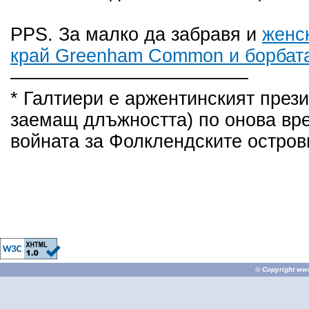
PPS. За малко да забравя и
женс
край Greenham Common и борбата
–––––––––––––––––––––––
* Галтиери е аржентинският през
заемащ длъжността) по онова вре
войната за Фолклендските остров
© Copyright
ww