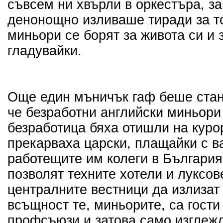
съвсем ни хвърли в оркестъра, з
денонощно изливаше тиради за то
миньори се борят за живота си и 
гладувайки.
Още един мъничък гаф беше стан
че безработни английски миньори
безработица бяха отишли на куро
прекарваха царски, плащайки с в
работещите им колеги в България
позволят техните хотели и луксов
централните вестници да излизат
всъщност те, миньорите, са гости
профсъюзи и затова само изглежд