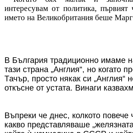
интересувам от политика, първият 
името на Великобритания беше Марг
В България традиционно имаме н
тази страна „Англия“, но когато 
Тачър, просто някак си „Англия“ 
откъсне от устата. Винаги казвах
Въпреки че днес, колкото повече
какво представляваше „желязната