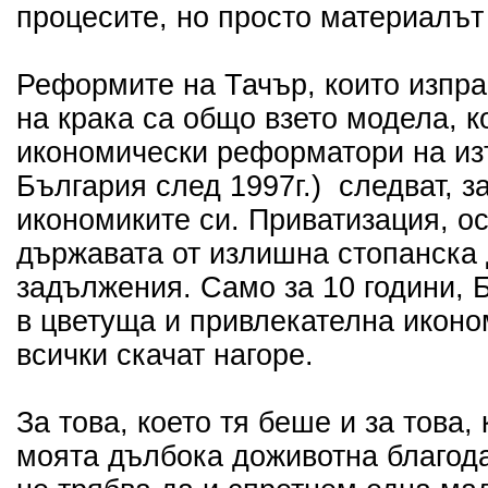
процесите, но просто материалът н
Реформите на Тачър, които изпра
на крака са общо взето модела, 
икономически реформатори на изт
България след 1997г.) следват, з
икономиките си. Приватизация, о
държавата от излишна стопанска
задължения. Само за 10 години, 
в цветуща и привлекателна иконо
всички скачат нагоре.
За това, което тя беше и за това,
моята дълбока доживотна благода