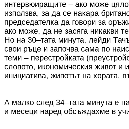
интервюиращите – ако може цяло
използва, за да се накара брита
председателка да говори за оръж
ако може, да не засяга никакви т
Но на 30–тата минута, лейди Тач
свои ръце и започва сама по наи
теми – перестройката (преустройс
словото, икономическия живот и 
инициатива, животът на хората, пъ
А малко след 34–тата минута е п
и месеци наред обсъждахме в уч