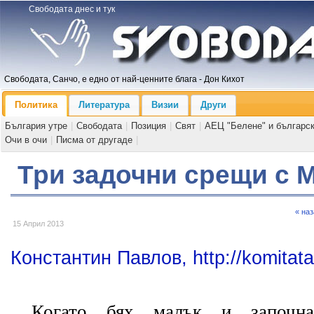
Свободата днес и тук
Свободата, Санчо, е едно от най-ценните блага - Дон Кихот
Политика
Литература
Визии
Други
България утре
|
Свободата
|
Позиция
|
Свят
|
АЕЦ "Белене" и българс
Очи в очи
|
Писма от другаде
|
Три задочни срещи с 
« на
15 Април 2013
Константин Павлов, http://komitata
Когато бях малък и започна