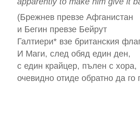
apparently to make him give it b
(Брежнев превзе Афганистан
и Бегин превзе Бейрут
Галтиери* взе британския флаг
И Маги, след обяд един ден,
с един крайцер, пълен с хора,
очевидно отиде обратно да го 