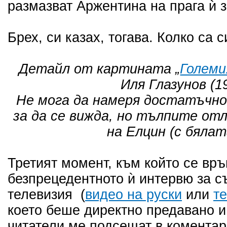
размазват Аржентина на прага ѝ з
Брех, си казах, тогава. Колко са 
Детайл от картината „
Големи
Иля Глазунов (1
Не мога да намеря достатъчно
за да се вижда, но тълпите от
на Елцин (с бялат
Третият момент, към който се вр
безпрецедентното ѝ интервю за с
телевизия (
видео на руски
или
те
което беше директно предавано и
читатели ме подсещат в коментар