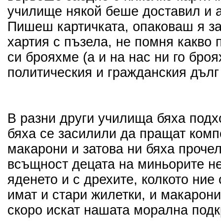
училище някой беше доставил и 
Пишеш картичката, опаковаш я з
хартия с пъзела, не помня какво
си брояхме (а и на нас ни го броя
политическия и гражданския дълг
В разни други училища бяха подх
бяха се засилили да пращат компо
макарони и затова ни бяха прочел
всъщност децата на миньорите не
яденето и с дрехите, колкото ние
имат и стари жилетки, и макарони,
скоро искат нашата морална подк