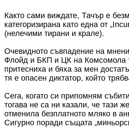
Както сами виждате, Тачър е без
категоризирана като една от „Incur
(нелечими тирани и крале).
Очевидното съвпадение на мнени
Флойд и БКП и ЦК на Комсомола 
притесниха и бяха за мен достатъ
тя е опасен диктатор, който тряб
Сега, когато си припомням събити
тогава не са ни казали, че тази ж
отменила безплатното мляко в ан
Сигурно поради същата „миньорск