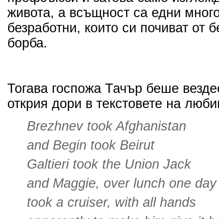
живота, а всъщност са едни мног
безработни, които си почиват от 
борба.
Тогава госпожа Тачър беше везде
открия дори в текстовете на люби
Brezhnev took Afghanistan
and Begin took Beirut
Galtieri took the Union Jack
and Maggie, over lunch one day
took a cruiser, with all hands