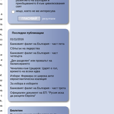
развитието на България и
приобщаването й към цивилизования
то
свят
нещо, което не ме интересува
 а
резултати
ки
 та
на
Последни публикации
я,
01/11/2016
ез
Банковият фалит на България - част пета
ят
Сблъсък на лидерства
Банковият фалит на България - част
се
четвърта
 и
„Ден разделен“ или провалът на
балансирането
и,
Ченалова към Цацаров: Царят е гол,
времето на всеки идва
М.
Избори: Формира се широка анти
евроатлантическа коалиция
иш
За избора в изборите
к.
Банковият фалит на България - част трета
на
Официален документ на ЕП: "Русия иска
 с
да разцепи Европа"
в,
на
Бюлетин
ея