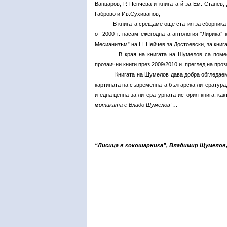
Вапцаров, Р. Пенчева и книгата й за Ем. Станев,
Габрово и Ив.Сухиванов;
В книгата срещаме още статия за сборника на И
от 2000 г. насам ежегодната антология “Лирика” 
Месианизъм” на Н. Нейчев за Достоевски, за книга
В края на книгата на Шумелов са поме
прозаични книги през 2009/2010 и преглед на проза
Книгата на Шумелов дава добра обгледаемост н
картината на съвременната българска литература, 
и една ценна за литературната история книга; ка
мотиката е Владо Шумелов”…
“Лисица в кокошарника”, Владимир Щумелов, и