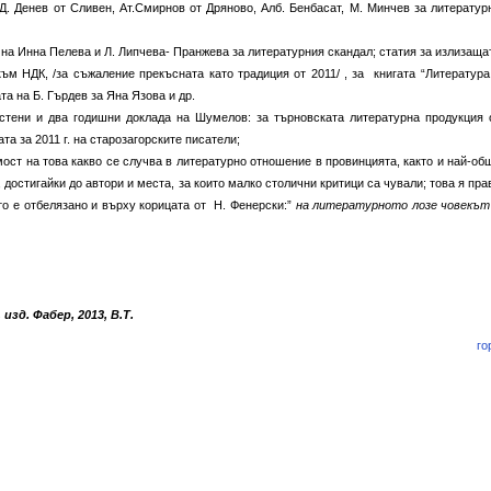
 Д. Денев от Сливен, Ат.Смирнов от Дряново, Алб. Бенбасат, М. Минчев за литератур
нна Пелева и Л. Липчева- Пранжева за литературния скандал; статия за излизаща
към НДК, /за съжаление прекъсната като традиция от 2011/ , за книгата “Литература
та на Б. Гърдев за Яна Язова и др.
стени и два годишни доклада на Шумелов: за търновската литературна продукция 
та за 2011 г. на старозагорските писатели;
а това какво се случва в литературно отношение в провинцията, както и най-об
достигайки до автори и места, за които малко столични критици са чували; това я пра
кто е отбелязано и върху корицата от Н. Фенерски:”
на литературното лозе човекът
зд. Фабер, 2013, В.Т.
го