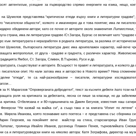
носят автентизъм, усещане за първородство спрямо енергиите на езика, нещо, кое
а на Шумелов представлява “критически етюди върху книги и литературни градове”;
о “писателски общности”, колкото и имагинерно да е това понятие; има ли писателс
лидарно обединени автори; като се почне от авторите около знаменития
Литвестник
,
друга страна, има ли литературни градове /Ст.Загора, Бургас се величаят като “градове 
урс към литературата е неразработен в родната литература, за разлика от исторически
етил Шумелов, българската литература днес има архипелажен характер, най-вече чр
укващата
метрополия
, от друга - градове и градчета, с различен характер. Живописни
радицията Ямбол, Ст. Загора, Сливен, В.Търново, Русе и др.
рата, съществуват и авторите. Всъщност те правят и литературата, и колкото да 
и писателски опит. Но нали затова има и авторство в Новото време? Нека споменем
делни “етюди”, те са най-разнообразни – писатели, литературни изследовател
дагози…
. Марагозов “Опроверганата добродетел”, текст за късните дебюти /като този на 
иращата роля на критиката за дебютанта, лесна се пише за класици, но да забележ
за критика. Отбелязана е и 80-годишнината на Дамян Бегунов, известния наш сатири
Фенерски “Не казвай на майка си”, а също така и за книгата “Изпит по летене” 
в. Мирела Иванова, която познаваме като поетеса – е представена със сборника си
арин Георгиев, на покойният вече майстор на стиха, старозагореца Иван Груе
Литглас
, троянеца Ивайло Иванов, русенеца Пламен Пенев, търновлийката Снежа
ни са и литературоведски книги на няколко автора: Катя Зографова, директор на муз