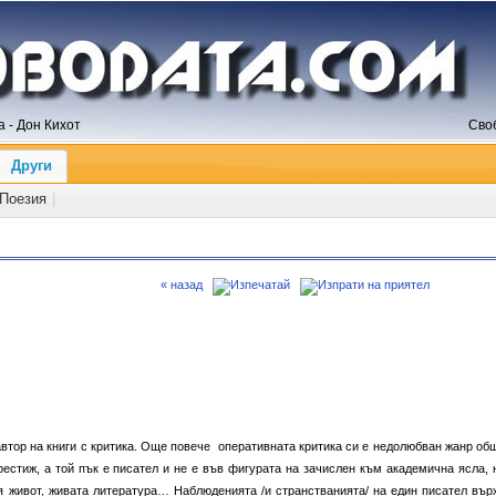
 - Дон Кихот
Сво
Други
Поезия
|
« назад
втор на книги с критика. Още повече оперативната критика си е недолюбван жанр об
рестиж, а той пък е писател и не е във фигурата на зачислен към академична ясла, 
я живот, живата литература… Наблюденията /и странстванията/ на един писател вър