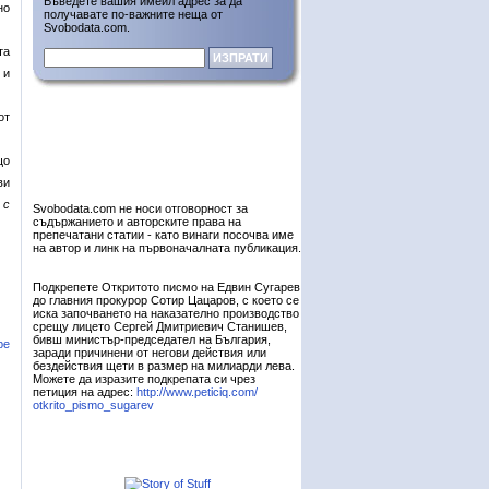
Въведете вашия имейл адрес за да
но
получавате по-важните неща от
Svobodata.com.
та
 и
от
що
ви
 с
Svobodata.com не носи отговорност за
съдържанието и авторските права на
препечатани статии - като винаги посочва име
на автор и линк на първоначалната публикация.
Подкрепете Откритото писмо на Едвин Сугарев
до главния прокурор Сотир Цацаров, с което се
иска започването на наказателно производство
срещу лицето Сергей Дмитриевич Станишев,
бивш министър-председател на България,
ре
заради причинени от негови действия или
бездействия щети в размер на милиарди лева.
Можете да изразите подкрепата си чрез
петиция на адрес:
http://www.peticiq.com/
otkrito_pismo_sugarev