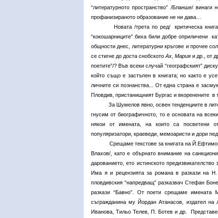
“литературното пространство” /Бланше/ винаги 
профанизираното образование не ни дава…
Новата /трета по ред/ критическа книг
“кокошарниците” биха били добре оприличени кат
общности днес, литературни кръгове и прочее со
се стигне до доста снобското
Ах,
Мария
и др., от 
поетите”/? Във всеки случай “географският” диск
който също е застъпен в книгата; но както е ус
личните си познанства... От една страна е засм
Пловдив, пристанищният Бургас и вкоренените в т
За Шумелов явно, освен тенденциите в литерату
гнусим от биографичното, то е основата на всек
някои от имената, на които са посветени от
популяризатори, краеведи, мемоаристи и дори пе
Срещаме текстове за книгата на Й.Ефтимов за Н
Влахов/, като е обърнато внимание на санкцион
дарованието, ето истинското предизвикателство 
Има я и рецензията за романа в разкази на Н. 
пловдивския “напредващ” разказвач Стефан Боне
разкази “Бавно”. От поети срещаме имената М
съгражданина му Йордан Атанасов, издател на
Иванова, Тильо Телев, П. Ботев и др. Представе