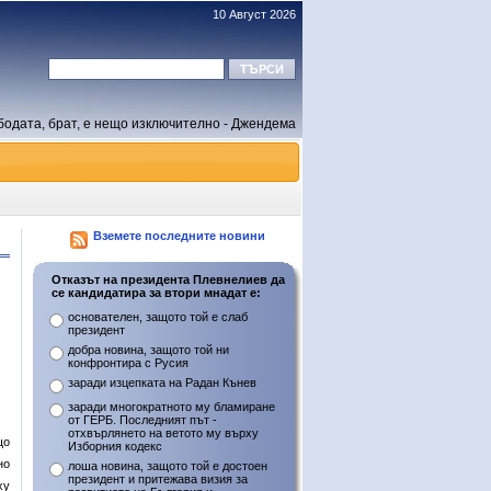
10 Август 2026
бодата, брат, е нещо изключително - Джендема
Вземете последните новини
Отказът на президента Плевнелиев да
се кандидатира за втори мнадат е:
основателен, защото той е слаб
президент
добра новина, защото той ни
конфронтира с Русия
заради изцепката на Радан Кънев
заради многократното му бламиране
от ГЕРБ. Последният път -
отхвърлянето на ветото му върху
що
Изборния кодекс
но
лоша новина, защото той е достоен
президент и притежава визия за
ху