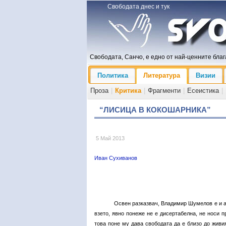
Свободата днес и тук
Свободата, Санчо, е едно от най-ценните блага
Политика
Литература
Визии
Проза
|
Критика
|
Фрагменти
|
Есеистика
|
“ЛИСИЦА В КОКОШАРНИКА”
5 Май 2013
Иван Сухиванов
Освен разказвач, Владимир Шумелов е и а
взето, явно понеже не е дисертабелна, не носи п
това поне му дава свободата да е близо до живи